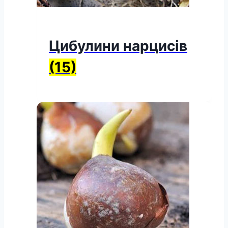
Цибулини нарцисів
(15)