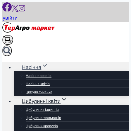
Перейти
до
увійти
вмісту
0
Насіння
Насіння овочів
Насіння квітів
цибуля тиканка
Цибулинні квіти
Цибулини гіацинтів
Цибулини тюльпанів
Цибулини крокусів