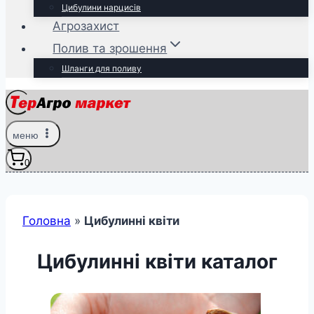
Цибулини нарцисів
Агрозахист
Полив та зрошення
Шланги для поливу
меню
0
Головна
»
Цибулинні квіти
Цибулинні квіти каталог