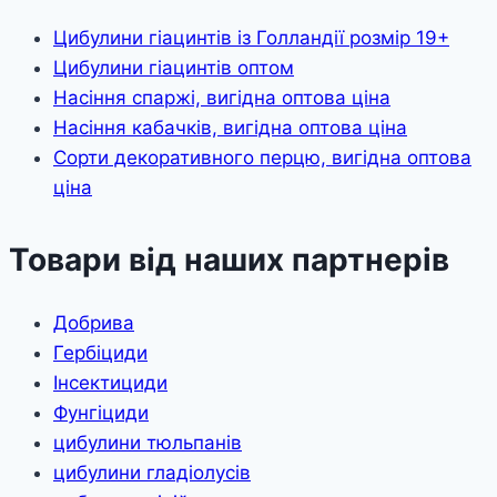
Цибулини гіацинтів із Голландії розмір 19+
Цибулини гіацинтів оптом
Насіння спаржі, вигідна оптова ціна
Насіння кабачків, вигідна оптова ціна
Сорти декоративного перцю, вигідна оптова
ціна
Товари від наших партнерів
Добрива
Гербіциди
Інсектициди
Фунгіциди
цибулини тюльпанів
цибулини гладіолусів