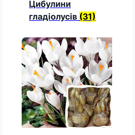
Цибулини
гладіолусів
(31)