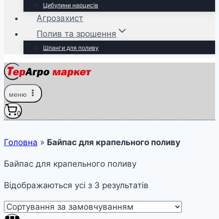
Цибулини нарцисів
Агрозахист
Полив та зрошення
Шланги для поливу
меню
0
Головна
»
Байпас для крапельного поливу
Байпас для крапельного поливу
Відображаються усі з 3 результатів