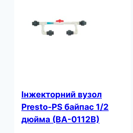
(ВА-0110В)
кількість
Інжекторний вузол
Presto-PS байпас 1/2
дюйма (ВА-0112В)