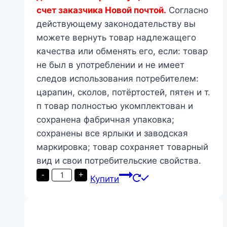
счет заказчика Новой почтой.
Согласно
действующему законодательству вы
можете вернуть товар надлежащего
качества или обменять его, если: товар
не был в употреблении и не имеет
следов использования потребителем:
царапин, сколов, потёртостей, пятен и т.
п товар полностью укомплектован и
сохранена фабричная упаковка;
сохранены все ярлыки и заводская
маркировка; товар сохраняет товарный
вид и свои потребительские свойства.
Інжекторний
-
+
Купити
вузол
Presto-
PS
байпас
1
дюйм