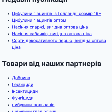
Цибулини гіацинтів із Голландії розмір 19+
Цибулини гіацинтів оптом
Насіння спаржі, вигідна оптова ціна
Насіння кабачків, вигідна оптова ціна
Сорти декоративного перцю, вигідна оптова
ціна
Товари від наших партнерів
Добрива
Гербіциди
Інсектициди
Фунгіциди
цибулини тюльпанів
цибулини гладіолусів