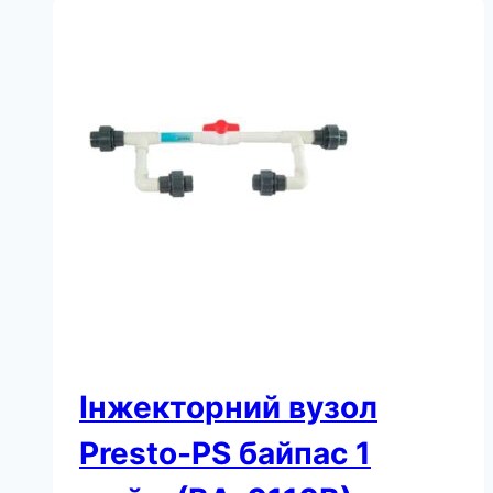
байпас
3/4
дюйми
(BA-
0134B)
кількість
Інжекторний вузол
Presto-PS байпас 1