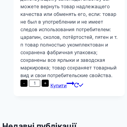
можете вернуть товар надлежащего
качества или обменять его, если: товар
не был в употреблении и не имеет
следов использования потребителем:
царапин, сколов, потёртостей, пятен и т.
п товар полностью укомплектован и
сохранена фабричная упаковка;
сохранены все ярлыки и заводская
маркировка; товар сохраняет товарный
вид и свои потребительские свойства.
Інжекторний
-
+
Купити
вузол
Presto-
PS
байпас
1/2
дюйма
(ВА-0112В)
кількість
Недавні публікації