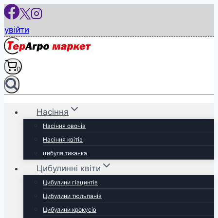
Перейти
до
увійти
вмісту
0
Насіння
Насіння овочів
Насіння квітів
цибуля тиканка
Цибулинні квіти
Цибулини гіацинтів
Цибулини тюльпанів
Цибулини крокусів