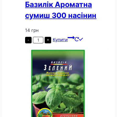
Базилік Ароматна
сумиш 300 насінин
14
грн
Базилік
Купити
-
+
Ароматна
сумиш
300
насінин
кількість