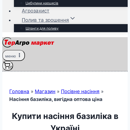
Цибулини нарцисів
Агрозахист
Полив та зрошення
Шланги для поливу
меню
0
Головна
»
Магазин
»
Посівне насіння
»
Насіння базиліка, вигідна оптова ціна
Купити насіння базиліка в
Україні