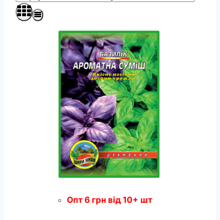
Опт
6
грн
від 10+ шт