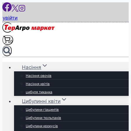
Перейти
до
увійти
вмісту
0
Насіння
Насіння овочів
Насіння квітів
цибуля тиканка
Цибулинні квіти
Цибулини гіацинтів
Цибулини тюльпанів
Цибулини крокусів