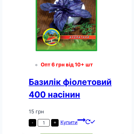
Опт
6
грн
від 10+ шт
Базилік фіолетовий
400 насінин
15
грн
Базилік
Купити
-
+
фіолетовий
400