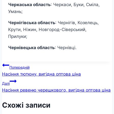
Черкаська область
: Черкаси, Буки, Сміла,
Умань;
Чернігівська область
: Чернігів, Козелець,
Крути, Ніжин, Новгород-Сіверський,
Прилуки;
Чернівецька область
: Чернівці.
Навігація
Попередній
Насіння тютюну, вигідна оптова ціна
записів
Далі
Насіння ревеню черешкового, вигідна оптова ціна
Схожі записи