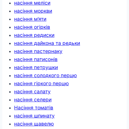
насіння меліси
насіння моркви
насіння м’яти
насіння огірків
насіння редиски
насіння дайкона та редьки
насіння пастернаку
насіння патисонів
насіння петрушки
насіння солодкого перцю
насіння гіркого перцю
насіння салату
насіння селери
Насіння томатів
насіння шпинату
насіння щавелю