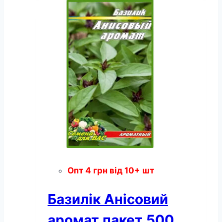
насінин
кількість
Опт
4
грн
від 10+ шт
Базилік Анісовий
аромат пакет 500