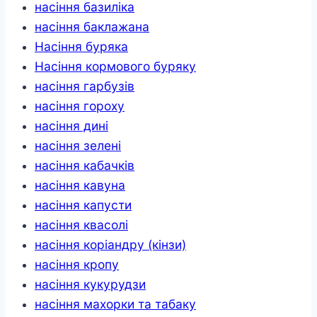
насіння базиліка
насіння баклажана
Насіння буряка
Насіння кормового буряку
насіння гарбузів
насіння гороху
насіння дині
насіння зелені
насіння кабачків
насіння кавуна
насіння капусти
насіння квасолі
насіння коріандру (кінзи)
насіння кропу
насіння кукурудзи
насіння махорки та табаку