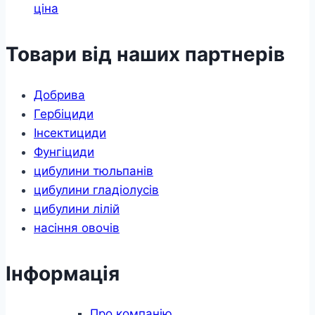
ціна
Товари від наших партнерів
Добрива
Гербіциди
Інсектициди
Фунгіциди
цибулини тюльпанів
цибулини гладіолусів
цибулини лілій
насіння овочів
Інформація
Про компанію