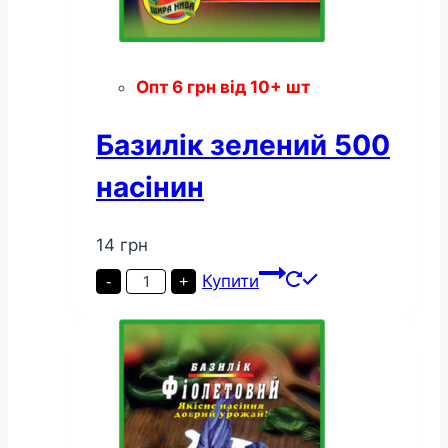
Опт
6
грн
від 10+ шт
Базилік зелений 500
насінин
14
грн
Базилік
Купити
-
+
зелений
500
насінин
кількість