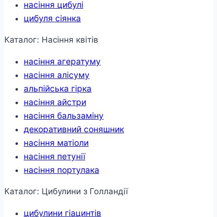
насіння цибулі
цибуля сіянка
Каталог: Насіння квітів
насіння агератуму
насіння алісуму
альпійська гірка
насіння айстри
насіння бальзаміну
декоративний соняшник
насіння матіоли
насіння петунії
насіння портулака
Каталог: Цибулини з Голландії
цибулини гіацинтів