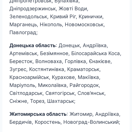
Дніпропетровськ, Булахівка,
Дніпродзержинськ, Жовті Води,
Зеленодольськ, Кривий Ріг, Кринички,
Марганець, Нікополь, Новомосковськ,
Павлоград;
Донецька область
: Донецьк, Андріївка,
Артемівськ, Безімянное, Білосарайська Коса,
Бересток, Волноваха, Горлівка, Єнакієве,
Зугрес, Костянтинівка, Краматорськ,
Красноармійськ, Курахове, Макіївка,
Маріуполь, Миколаївка, Райгородок,
Світлодарськ, Святогірськ, Слов’янськ,
Сніжне, Торез, Шахтарськ;
Житомирська область
: Житомир, Андріївка,
Бердичів, Коростень, Новоград-Волинський;