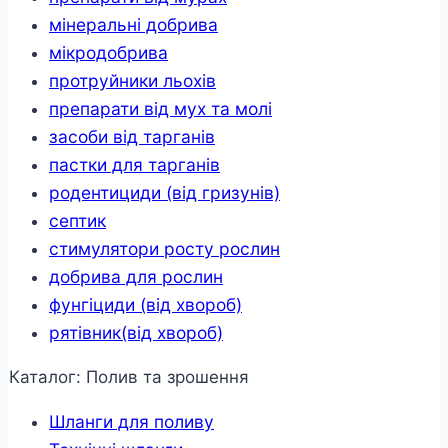
мінеральні добрива
мікродобрива
протруйники льохів
препарати від мух та молі
засоби від тарганів
пастки для тарганів
родентициди (від гризунів)
септик
стимулятори росту рослин
добрива для рослин
фунгіциди (від хвороб)
рятівник(від хвороб)
Каталог: Полив та зрошення
Шланги для поливу