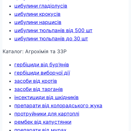
цибулини гладіолусів
цибулини крокусів
цибулини нарцисів
цибулини тюльпанів від 500 шт
цибулини тюльпанів до 30 шт
Каталог: Агрохімія та ЗЗР
гербіциди від бур’янів
гербіциди виборчої дії
засоби від кротів
засоби від тарганів
інсектициди від шкідників
препарати від колорадського жука
протруйники для картоплі
рембек від капустянки
препарати від мурах