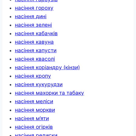
насіння гороху
насіння дині
насіння зелені
насіння кабачків
насіння кавуна
насіння капусти
насіння квасолі
насіння коріандру (кінзи)
насіння кропу
насіння кукурудзи
насіння махорки та табаку
насіння меліси
насіння моркви
насіння м’яти
насіння огірків
насіння редиски