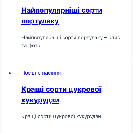
Найпопулярніші сорти
портулаку
Найпопулярніші сорти портулаку – опис
та фото
Посівне насіння
Кращі сорти цукрової
кукурудзи
Кращі сорти цукрової кукурудзи