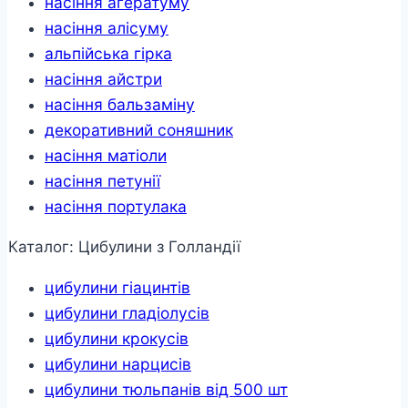
насіння агератуму
насіння алісуму
альпійська гірка
насіння айстри
насіння бальзаміну
декоративний соняшник
насіння матіоли
насіння петунії
насіння портулака
Каталог: Цибулини з Голландії
цибулини гіацинтів
цибулини гладіолусів
цибулини крокусів
цибулини нарцисів
цибулини тюльпанів від 500 шт