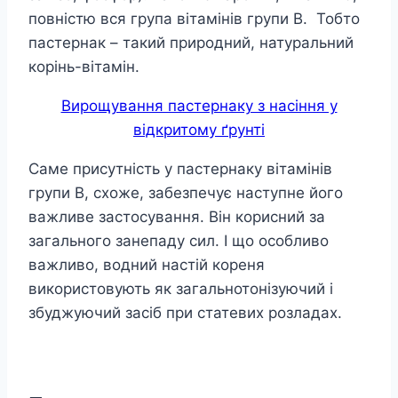
повністю вся група вітамінів групи В. Тобто
пастернак – такий природний, натуральний
корінь-вітамін.
Вирощування пастернаку з насіння у
відкритому ґрунті
Саме присутність у пастернаку вітамінів
групи В, схоже, забезпечує наступне його
важливе застосування. Він корисний за
загального занепаду сил. І що особливо
важливо, водний настій кореня
використовують як загальнотонізуючий і
збуджуючий засіб при статевих розладах.