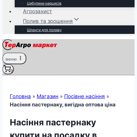
Цибулини нарцисів
Агрозахист
Полив та зрошення
Шланги для поливу
меню
0
Головна
»
Магазин
»
Посівне насіння
»
Насіння пастернаку, вигідна оптова ціна
Насіння пастернаку
купити на посадку в