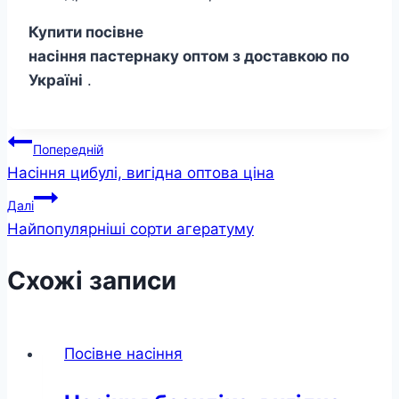
Купити посівне
насіння пастернаку оптом з доставкою по
Україні
.
Навігація
Попередній
Насіння цибулі, вигідна оптова ціна
записів
Далі
Найпопулярніші сорти агератуму
Схожі записи
Посівне насіння