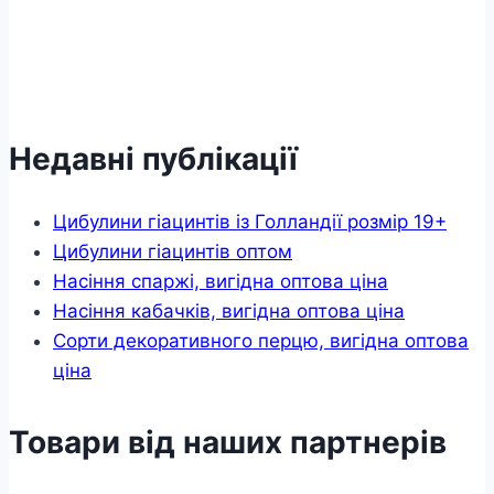
Недавні публікації
Цибулини гіацинтів із Голландії розмір 19+
Цибулини гіацинтів оптом
Насіння спаржі, вигідна оптова ціна
Насіння кабачків, вигідна оптова ціна
Сорти декоративного перцю, вигідна оптова
ціна
Товари від наших партнерів