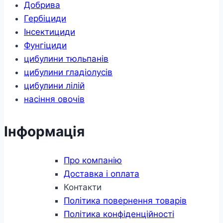
Добрива
Гербіциди
Інсектициди
Фунгіциди
цибулини тюльпанів
цибулини гладіолусів
цибулини лілій
насіння овочів
Інформація
Про компанію
Доставка і оплата
Контакти
Політика повернення товарів
Політика конфіденційності