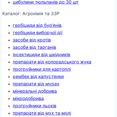
цибулини тюльпанів до 30 шт
Каталог: Агрохімія та ЗЗР
гербіциди від бур’янів
гербіциди виборчої дії
засоби від кротів
засоби від тарганів
інсектициди від шкідників
препарати від колорадського жука
протруйники для картоплі
рембек від капустянки
препарати від мурах
мінеральні добрива
мікродобрива
протруйники льохів
препарати від мух та молі