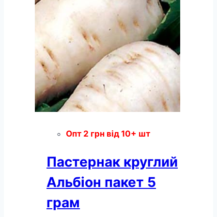
Опт
2
грн
від 10+ шт
Пастернак круглий
Альбіон пакет 5
грам