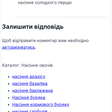
насіння солодкого перцю
Залишити відповідь
Щоб відправити коментар вам необхідно
авторизуватись
.
Каталог: Насіння овочів
насіння арахісу
насіння базиліка
насіння баклажана
Насіння буряка
Насіння кормового буряку
насіння гарбузів