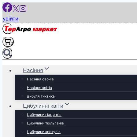
Перейти
до
увійти
вмісту
0
Насіння
Насіння овочів
Насіння квітів
цибуля тиканка
Цибулинні квіти
Цибулини гіацинтів
Цибулини тюльпанів
Цибулини крокусів