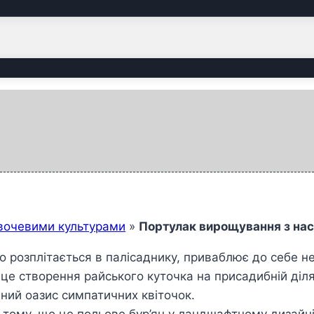
вочевими культурами
»
Портулак вирощування з нас
розплітається в палісаднику, приваблює до себе не
це створення райського куточка на присадибній ділян
ний оазис симпатичних квіточок.