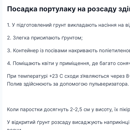
Посадка портулаку на розсаду здій
1. У підготовлений грунт викладають насіння на ві
2. Злегка присипають ґрунтом;
3. Контейнер із посівами накривають поліетилен
4. Поміщають квіти у приміщення, де багато соняч
При температурі +23 С сходи з’являються через 8
Полив здійснюють за допомогою пульверизатора.
Коли паростки досягнуть 2-2,5 см у висоту, їх пікі
У відкритий ґрунт розсаду висаджують наприкінці 
весни.