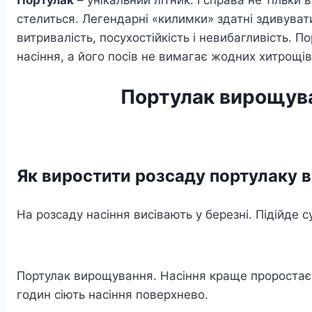
Портулак
– унікальний літник. І справа не тільки
стелиться. Легендарні «килимки» здатні здивуват
витривалість, посухостійкість і невибагливість. 
насіння, а його посів не вимагає жодних хитрощів
Портулак вирощуван
Як виростити розсаду портулаку в
На розсаду насіння висівають у березні. Підійде су
Портулак вирощування. Насіння краще проростає 
годин сіють насіння поверхнево.