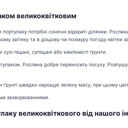
аком великоквітковим
портулаку потрібні сонячні відкриті ділянки. Рослин
му затінку та в дощову чи похмуру погоду квітки з
сухі піщані, супіщані або кам’янисті ґрунти.
тулаком. Рослина добре переносить посуху. Розпушу
ґрунті швидко нарощує зелену масу, при цьому цвіті
ими захворюваннями.
лаку великоквіткового від нашого ін