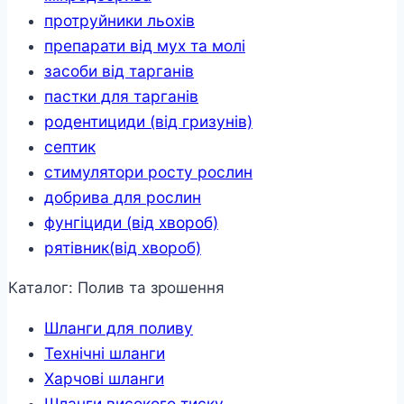
протруйники льохів
препарати від мух та молі
засоби від тарганів
пастки для тарганів
родентициди (від гризунів)
септик
стимулятори росту рослин
добрива для рослин
фунгіциди (від хвороб)
рятівник(від хвороб)
Каталог: Полив та зрошення
Шланги для поливу
Технічні шланги
Харчові шланги
Шланги високого тиску