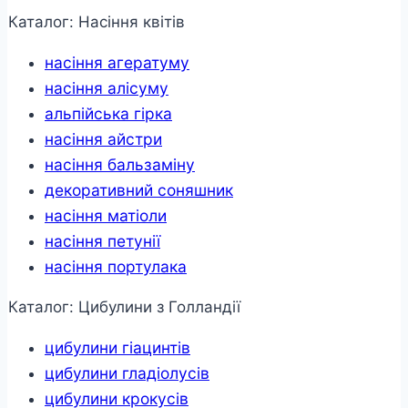
Каталог: Насіння квітів
насіння агератуму
насіння алісуму
альпійська гірка
насіння айстри
насіння бальзаміну
декоративний соняшник
насіння матіоли
насіння петунії
насіння портулака
Каталог: Цибулини з Голландії
цибулини гіацинтів
цибулини гладіолусів
цибулини крокусів