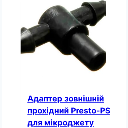
PS
з
трубкою
5
мм,
висота
50
см
упаковка
10
шт.
(SMS-
0150)
кількість
Адаптер зовнішній
прохідний Presto-PS
для мікроджету