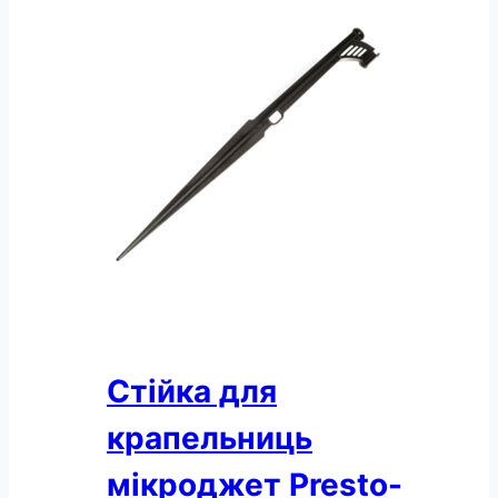
для
мікроджету
упаковка
100
шт.
(5141)
кількість
Стійка для
крапельниць
мікроджет Presto-