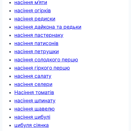
насіння м’яти
насіння огірків
насіння редиски
насіння дайкона та редьки
насіння пастернаку
насіння патисонів
насіння петрушки
насіння солодкого перцю
насіння гіркого перцю
насіння салату
насіння селери
Насіння томатів
насіння шпинату
насіння щавелю
насіння цибулі
цибуля сіянка