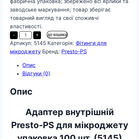
фабрична упаковка; збережено всі ярлики та
заводське маркування; товар зберігає
товарний вигляд та свої споживчі
властивості.
Адаптер
-
+
до кошика
внутрішній
Артикул:
5145
Категорія:
Фітинги для
Presto-
PS
мікроджету
Бренд:
Presto-PS
для
мікроджету
упаковка
Опис
100
Відгуки (0)
шт.
(5145)
кількість
Опис
Адаптер внутрішній
Presto-PS для мікроджету
упаковка 100 шт. (5145)