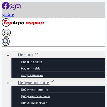
Перейти
до
увійти
вмісту
0
Насіння
Насіння овочів
Насіння квітів
цибуля тиканка
Цибулинні квіти
Цибулини гіацинтів
Цибулини тюльпанів
Цибулини крокусів