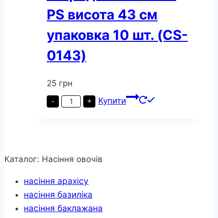
PS висота 43 см
упаковка 10 шт. (CS-
0143)
25
грн
Стійка
Купити
-
+
для
крапельниць
мікроджет
Presto-
PS
висота
43
Каталог: Насіння овочів
см
упаковка
насіння арахісу
10
шт.
насіння базиліка
(CS-
0143)
насіння баклажана
кількість