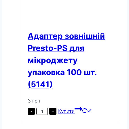
Адаптер зовнішній
Presto-PS для
мікроджету
упаковка 100 шт.
(5141)
3
грн
Адаптер
Купити
-
+
зовнішній
Presto-
PS