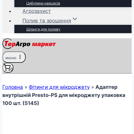
Цибулини нарцисів
Агрозахист
Полив та зрошення
Шланги для поливу
меню
0
Головна
»
Фітинги для мікроджету
»
Адаптер
внутрішній Presto-PS для мікроджету упаковка
100 шт. (5145)