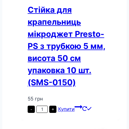
Стійка для
крапельниць
мікроджет Presto-
PS з трубкою 5 мм,
висота 50 см
упаковка 10 шт.
(SMS-0150)
55
грн
Стійка
Купити
-
+
для
крапельниць
мікроджет
Presto-