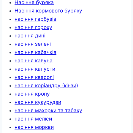
Насіння буряка
Насіння кормового буряку
насіння гарбузів
насіння гороху
насіння дині
насіння зелені
насіння кабачків
насіння кавуна
насіння капусти
насіння квасолі
насіння коріандру (кінзи)
насіння кропу
насіння кукурудзи
насіння махорки та табаку
насіння меліси
насіння моркви