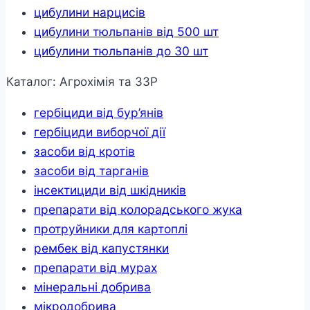
цибулини нарцисів
цибулини тюльпанів від 500 шт
цибулини тюльпанів до 30 шт
Каталог: Агрохімія та ЗЗР
гербіциди від бур’янів
гербіциди виборчої дії
засоби від кротів
засоби від тарганів
інсектициди від шкідників
препарати від колорадського жука
протруйники для картоплі
рембек від капустянки
препарати від мурах
мінеральні добрива
мікродобрива