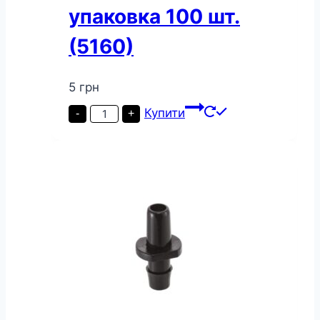
упаковка 100 шт.
(5160)
5
грн
Адаптер
Купити
-
+
зовнішній
прохідний
Presto-
PS
для
мікроджету
упаковка
100
шт.
(5160)
кількість