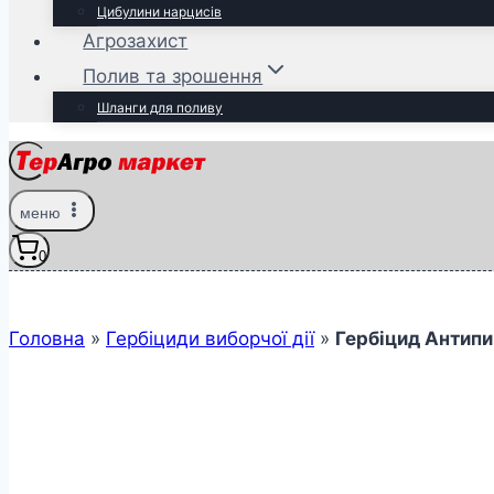
Цибулини нарцисів
Агрозахист
Полив та зрошення
Шланги для поливу
меню
0
Головна
»
Гербіциди виборчої дії
»
Гербіцид Антипи