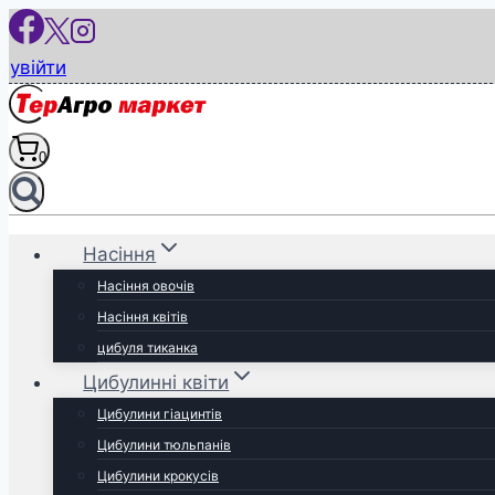
Перейти
до
увійти
вмісту
0
Насіння
Насіння овочів
Насіння квітів
цибуля тиканка
Цибулинні квіти
Цибулини гіацинтів
Цибулини тюльпанів
Цибулини крокусів