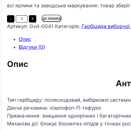
всі ярлики та заводське маркування; товар зберіг
Гербіцид
-
+
до кошика
Антипирій
Артикул:
Gvd-0041
Категорія:
Гербіциди виборчої 
100
мл
кількість
Опис
Відгуки (0)
Опис
Ант
Тип гербіциду: післясходовий, вибіркової системної
Діюча речовина: хізалофоп-П-тефуріл.
Призначення: знищення однорічних і багаторічних 
Механізм дії: блокує біосинтез ліпідів у точках 