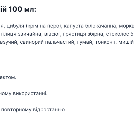
ій 100 мл:
ця, цибуля (крім на перо), капуста білокачанна, морк
мітлиця звичайна, вівсюг, грястиця збірна, стоколос
овзучий, свинорий пальчастий, гумай, тонконіг, мишій
фектом.
ному використанні.
х повторному відростанню.