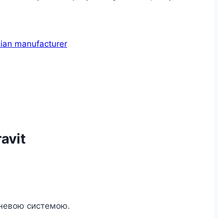
nian manufacturer
avit
реневою системою.