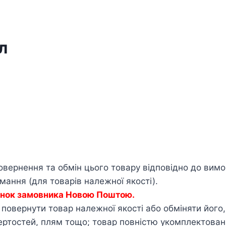
л
овернення та обмін цього товару відповідно до вим
ання (для товарів належної якості).
хунок замовника Новою Поштою.
овернути товар належної якості або обміняти його, я
тертостей, плям тощо; товар повністю укомплектова