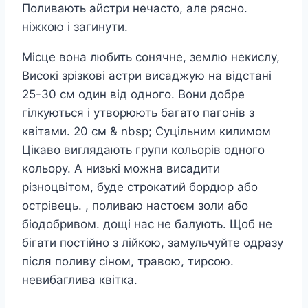
Поливають айстри нечасто, але рясно.
ніжкою і загинути.
Місце вона любить сонячне, землю некислу,
Високі зрізкові астри висаджую на відстані
25-30 см один від одного. Вони добре
гілкуються і утворюють багато пагонів з
квітами. 20 см & nbsp; Суцільним килимом
Цікаво виглядають групи кольорів одного
кольору. А низькі можна висадити
різноцвітом, буде строкатий бордюр або
острівець. , поливаю настоєм золи або
біодобривом. дощі нас не балують. Щоб не
бігати постійно з лійкою, замульчуйте одразу
після поливу сіном, травою, тирсою.
невибаглива квітка.