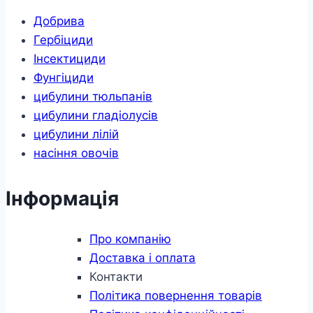
Добрива
Гербіциди
Інсектициди
Фунгіциди
цибулини тюльпанів
цибулини гладіолусів
цибулини лілій
насіння овочів
Інформація
Про компанію
Доставка і оплата
Контакти
Політика повернення товарів