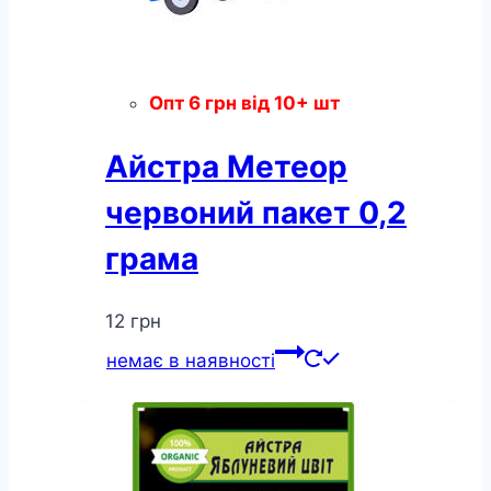
Опт
6
грн
від 10+ шт
Айстра Метеор
червоний пакет 0,2
грама
12
грн
немає в наявності