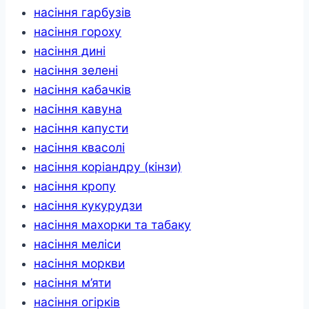
насіння гарбузів
насіння гороху
насіння дині
насіння зелені
насіння кабачків
насіння кавуна
насіння капусти
насіння квасолі
насіння коріандру (кінзи)
насіння кропу
насіння кукурудзи
насіння махорки та табаку
насіння меліси
насіння моркви
насіння м’яти
насіння огірків