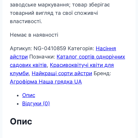
заводське маркування; товар зберігає
товарний вигляд та свої споживчі
властивості.
Немає в наявності
Артикул:
NG-0410859
Категорія:
Насіння
айстри
Позначки:
Каталог сортів однорічних
садових квітів
,
Красивоквітучі квіти для
клумби
,
Найкращі сорти айстри
Бренд:
Агрофірма Наша грядка UA
Опис
Відгуки (0)
Опис