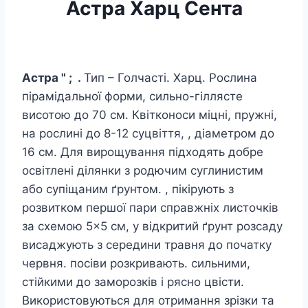
Астра Харц Сента
Астра " ; .
Тип – Голчасті. Харц. Рослина
пірамідальної форми, сильно-гіллясте
висотою до 70 см. Квітконоси міцні, пружні,
на рослині до 8-12 суцвіття, , діаметром до
16 см. Для вирощування підходять добре
освітлені ділянки з родючим суглинистим
або супіщаним ґрунтом. , пікірують з
розвитком першої пари справжніх листочків
за схемою 5×5 см, у відкритий ґрунт розсаду
висаджують з середини травня до початку
червня. посіви розкривають. сильними,
стійкими до заморозків і рясно цвісти.
Використовуються для отримання зрізки та