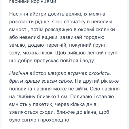
гарними корінцями
Насіння айстри досить великі, їх можна
розкласти рідше. Сею спочатку в невеликі
ємності, потім розсаджую в окремі склянки
або невеликі ящики. зазвичай городню
землю, додаю перегній, покупний ґрунт,
золу, можна пісок. Щоб вийшов легкий грунт,
що добре пропускає повітря і воду.
Насіння айстри швидко втрачає схожість,
брати краще зовсім свіже.
На другий рік вже
половина насіння може не зійти. Сею насіння
на глибину близько 1 см. Поливаю і ставлю
ємність у пакетик, через кілька днів
з’являються сходи. ближче до вікна, щоб
було світло і прохолодно