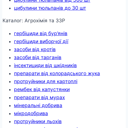
цибулини тюльпанів до 30 шт
Каталог: Агрохімія та ЗЗР
гербіциди від бур’янів
гербіциди виборчої дії
засоби від кротів
засоби від тарганів
інсектициди від шкідників
препарати від колорадського жука
протруйники для картоплі
рембек від капустянки
препарати від мурах
мінеральні добрива
мікродобрива
протруйники льохів