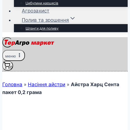
Цибулини нарцисів
Агрозахист
Полив та зрошення
Шланги для поливу
меню
0
Головна
»
Насіння айстри
»
Айстра Харц Сента
пакет 0,2 грама