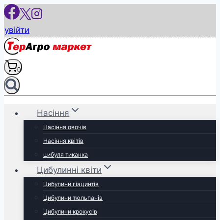
Перейти
до
увійти
вмісту
0
Насіння
Насіння овочів
Насіння квітів
цибуля тиканка
Цибулинні квіти
Цибулини гіацинтів
Цибулини тюльпанів
Цибулини крокусів