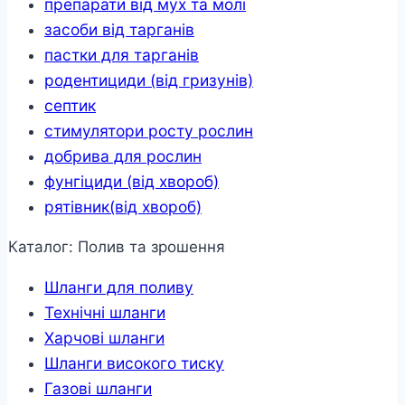
препарати від мух та молі
засоби від тарганів
пастки для тарганів
родентициди (від гризунів)
септик
стимулятори росту рослин
добрива для рослин
фунгіциди (від хвороб)
рятівник(від хвороб)
Каталог: Полив та зрошення
Шланги для поливу
Технічні шланги
Харчові шланги
Шланги високого тиску
Газові шланги