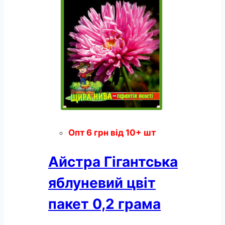
Опт
6
грн
від 10+ шт
Айстра Гігантська
яблуневий цвіт
пакет 0,2 грама