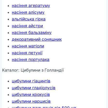
насіння агератуму
насіння алісуму
альпійська гірка
насіння айстри
насіння бальзаміну
декоративний соняшник
насіння матіоли
насіння петунії
насіння портулака
Каталог: Цибулини з Голландії
цибулини гіацинтів
цибулини гладіолусів
цибулини крокусів
цибулини нарцисів
цибулини тюльпанів від 500 шт