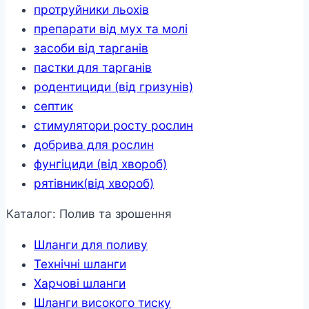
протруйники льохів
препарати від мух та молі
засоби від тарганів
пастки для тарганів
родентициди (від гризунів)
септик
стимулятори росту рослин
добрива для рослин
фунгіциди (від хвороб)
рятівник(від хвороб)
Каталог: Полив та зрошення
Шланги для поливу
Технічні шланги
Харчові шланги
Шланги високого тиску