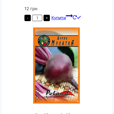
12
грн
Буряк
Купити
-
+
Чудо
Асгроу
пакет
10
грамів
кількість