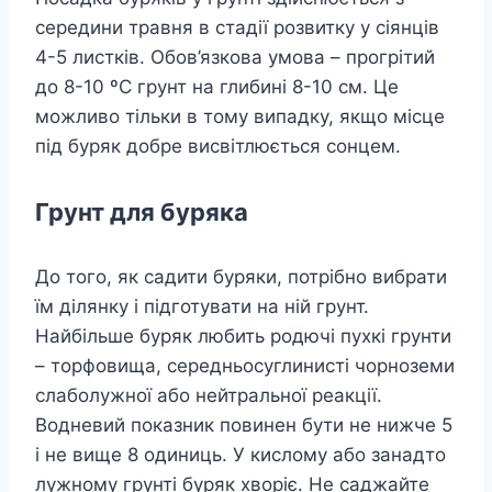
середини травня в стадії розвитку у сіянців
4-5 листків. Обов’язкова умова – прогрітий
до 8-10 ºC грунт на глибині 8-10 см. Це
можливо тільки в тому випадку, якщо місце
під буряк добре висвітлюється сонцем.
Грунт для буряка
До того, як садити буряки, потрібно вибрати
їм ділянку і підготувати на ній грунт.
Найбільше буряк любить родючі пухкі грунти
– торфовища, середньосуглинисті чорноземи
слаболужної або нейтральної реакції.
Водневий показник повинен бути не нижче 5
і не вище 8 одиниць. У кислому або занадто
лужному грунті буряк хворіє. Не саджайте