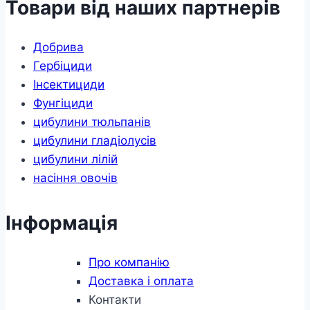
Товари від наших партнерів
Добрива
Гербіциди
Інсектициди
Фунгіциди
цибулини тюльпанів
цибулини гладіолусів
цибулини лілій
насіння овочів
Інформація
Про компанію
Доставка і оплата
Контакти