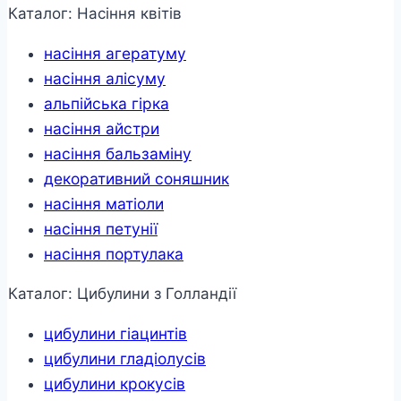
Каталог: Насіння квітів
насіння агератуму
насіння алісуму
альпійська гірка
насіння айстри
насіння бальзаміну
декоративний соняшник
насіння матіоли
насіння петунії
насіння портулака
Каталог: Цибулини з Голландії
цибулини гіацинтів
цибулини гладіолусів
цибулини крокусів