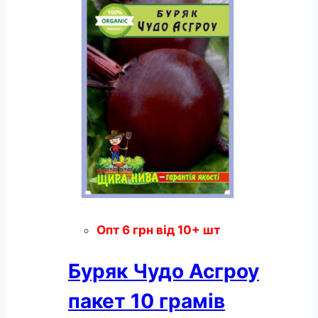
грамів
кількість
Опт
6
грн
від 10+ шт
Буряк Чудо Асгроу
пакет 10 грамів