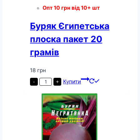
Опт
10
грн
від 10+ шт
Буряк Єгипетська
плоска пакет 20
грамів
18
грн
Буряк
Купити
-
+
Єгипетська
плоска
пакет
20
грамів
кількість