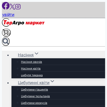
Перейти
до
увійти
вмісту
0
Насіння
Насіння овочів
Насіння квітів
цибуля тиканка
Цибулинні квіти
Цибулини гіацинтів
Цибулини тюльпанів
Цибулини крокусів