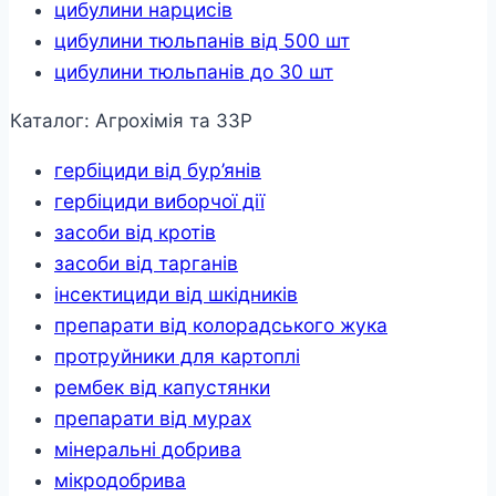
цибулини нарцисів
цибулини тюльпанів від 500 шт
цибулини тюльпанів до 30 шт
Каталог: Агрохімія та ЗЗР
гербіциди від бур’янів
гербіциди виборчої дії
засоби від кротів
засоби від тарганів
інсектициди від шкідників
препарати від колорадського жука
протруйники для картоплі
рембек від капустянки
препарати від мурах
мінеральні добрива
мікродобрива