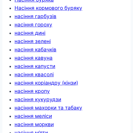
Насіння кормового буряку
насіння гарбузів
насіння гороху
насіння дині
насіння зелені
насіння кабачків
насіння кавуна
насіння капусти
насіння квасолі
насіння коріандру (кінзи)
насіння кропу
насіння кукурудзи
насіння махорки та табаку
насіння меліси
насіння моркви
насіння м’яти