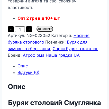
товарний вигляд та свої споживчі
властивості.
Опт
2
грн
від 10+ шт
Буряк
-
+
до кошика
Смуглянка
Артикул:
NG-023052
Категорія:
Насіння
пакет
10
буряка столового
Позначки:
Буряк для
грамів
(упаковка
зимового зберігання
,
Сорти буряків каталог
з
Бренд:
Агрофірма Наша грядка UA
10
товарів)
кількість
Опис
Відгуки (0)
Опис
Буряк
столовий
Смуглянка