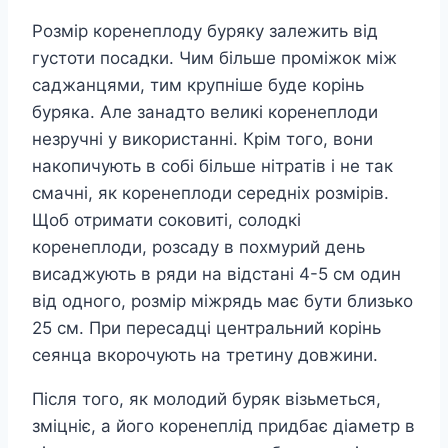
Розмір коренеплоду буряку залежить від
густоти посадки. Чим більше проміжок між
саджанцями, тим крупніше буде корінь
буряка. Але занадто великі коренеплоди
незручні у використанні. Крім того, вони
накопичують в собі більше нітратів і не так
смачні, як коренеплоди середніх розмірів.
Щоб отримати соковиті, солодкі
коренеплоди, розсаду в похмурий день
висаджують в ряди на відстані 4-5 см один
від одного, розмір міжрядь має бути близько
25 см. При пересадці центральний корінь
сеянца вкорочують на третину довжини.
Після того, як молодий буряк візьметься,
зміцніє, а його коренеплід придбає діаметр в