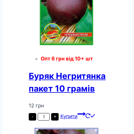
Опт
6
грн
від 10+ шт
Буряк Негритянка
пакет 10 грамів
12
грн
Буряк
Купити
-
+
Негритянка
пакет
10