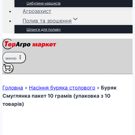
Цибулини нарцисів
Агрозахист
Полив та зрошення
Шланги для поливу
меню
0
Головна
»
Насіння буряка столового
»
Буряк
Смуглянка пакет 10 грамів (упаковка з 10
товарів)