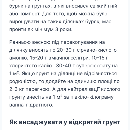
буряк на грунтах, в які вносився свіжий гній
або компост. Для того, щоб можна було
вирощувати на таких ділянках буряк, має
пройти як мінімум 3 роки.
Ранньою весною під перекопування на
ділянку вносять по 20-30 г сірчано-кислого
амонію, 15-20 г аміачної селітри, 10-15 г
хлористого калію і 30-40 г суперфосфату на
1 м². Якщо грунт на ділянці не відрізняється
родючістю, то додайте на одиницю площі по
2-3 кг перегною. А для нейтралізації кислого
грунту внесіть на 1 м² за півкіло-кілограму
вапна-гідратного.
Як висаджувати у відкритий грунт