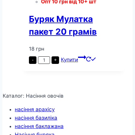
Опт
10
грн
від 10+ шт
Буряк Мулатка
пакет 20 грамів
18
грн
Буряк
Купити
-
+
Мулатка
пакет
20
грамів
кількість
Каталог: Насіння овочів
насіння арахісу
насіння базиліка
насіння баклажана
Насіння буряка