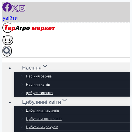
Перейти
до
увійти
вмісту
0
Насіння
Насіння овочів
Насіння квітів
цибуля тиканка
Цибулинні квіти
Цибулини гіацинтів
Цибулини тюльпанів
Цибулини крокусів