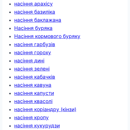
насіння арахісу
насіння базиліка
насіння баклажана
Насіння буряка
Насіння кормового буряку
насіння гарбузів
насіння гороху
насіння дині
насіння зелені
насіння кабачків
насіння кавуна
насіння капусти
насіння квасолі
насіння коріандру (кінзи)
насіння кропу
насіння кукурудзи