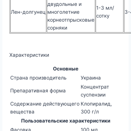
двудольные и
1-3 мл/
Лен-долгунец
многолетние
3-
сотку
корнеотпрысковые
сорняки
Характеристики
Основные
Страна производитель
Украина
Концентрат
Препаративная форма
суспензии
Содержание действующего
Клопиралид,
вещества
300 г/л
Пользовательские характеристики
Фасовка
100 мл