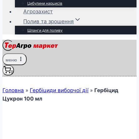
Цибулини нарцисів
Агрозахист
Полив та зрошення
Шланги для поливу
меню
0
Головна
»
Гербіциди виборчої дії
»
Гербіцид
Цукрон 100 мл