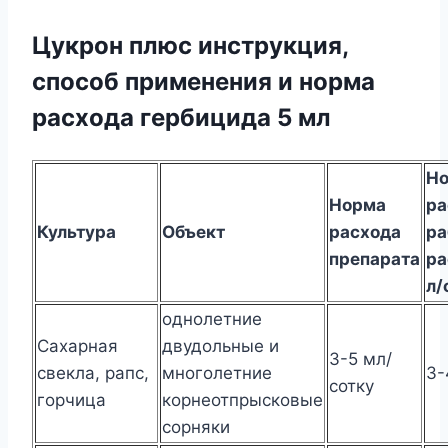
Цукрон плюс инструкция,
способ применения и норма
расхода гербицида 5 мл
Н
Норма
ра
Культура
Объект
расхода
ра
препарата
ра
л/
однолетние
Сахарная
двудольные и
3-5 мл/
свекла, рапс,
многолетние
3-
сотку
горчица
корнеотпрысковые
сорняки