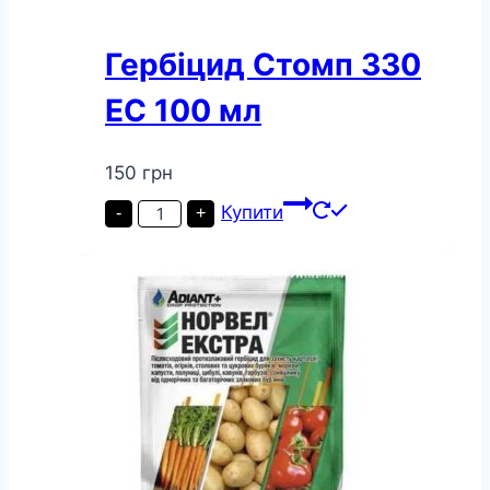
Гербіцид Стомп 330
EC 100 мл
150
грн
Гербіцид
Купити
-
+
Стомп
330
EC
100
мл
кількість