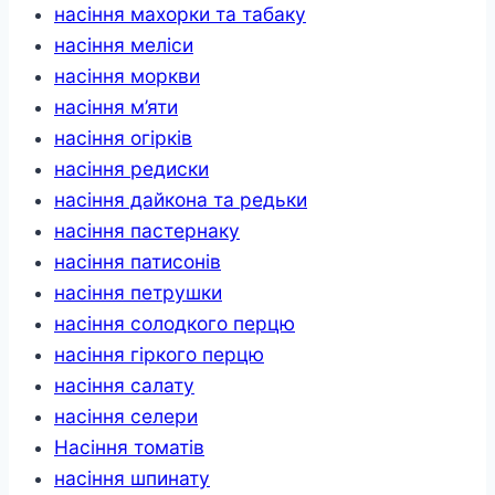
насіння махорки та табаку
насіння меліси
насіння моркви
насіння м’яти
насіння огірків
насіння редиски
насіння дайкона та редьки
насіння пастернаку
насіння патисонів
насіння петрушки
насіння солодкого перцю
насіння гіркого перцю
насіння салату
насіння селери
Насіння томатів
насіння шпинату