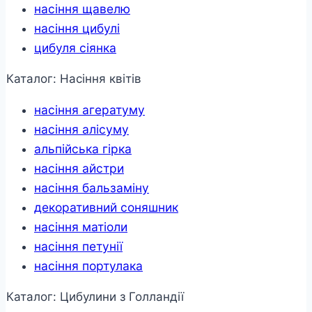
насіння щавелю
насіння цибулі
цибуля сіянка
Каталог: Насіння квітів
насіння агератуму
насіння алісуму
альпійська гірка
насіння айстри
насіння бальзаміну
декоративний соняшник
насіння матіоли
насіння петунії
насіння портулака
Каталог: Цибулини з Голландії