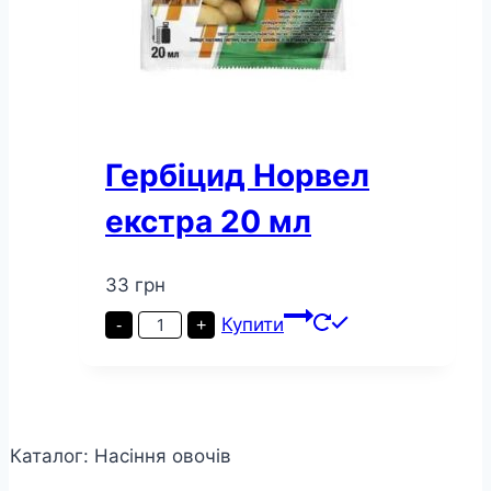
Гербіцид Норвел
екстра 20 мл
33
грн
Гербіцид
Купити
-
+
Норвел
екстра
20
мл
кількість
Каталог: Насіння овочів