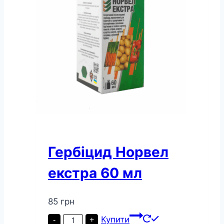
Гербіцид Норвел
екстра 60 мл
85
грн
Гербіцид
Купити
-
+