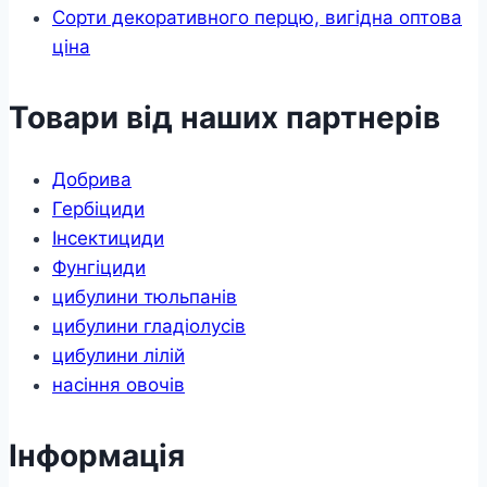
Сорти декоративного перцю, вигідна оптова
ціна
Товари від наших партнерів
Добрива
Гербіциди
Інсектициди
Фунгіциди
цибулини тюльпанів
цибулини гладіолусів
цибулини лілій
насіння овочів
Інформація