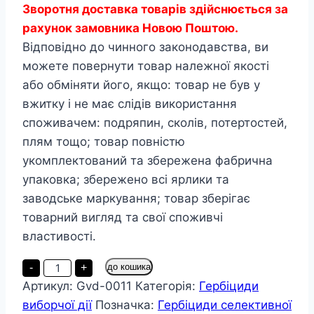
Зворотня доставка товарів здійснюється за
рахунок замовника Новою Поштою.
Відповідно до чинного законодавства, ви
можете повернути товар належної якості
або обміняти його, якщо: товар не був у
вжитку і не має слідів використання
споживачем: подряпин, сколів, потертостей,
плям тощо; товар повністю
укомплектований та збережена фабрична
упаковка; збережено всі ярлики та
заводське маркування; товар зберігає
товарний вигляд та свої споживчі
властивості.
Гербіцид
-
+
до кошика
Цукрон
Артикул:
Gvd-0011
Категорія:
Гербіциди
100
мл
виборчої дії
Позначка:
Гербіциди селективної
кількість