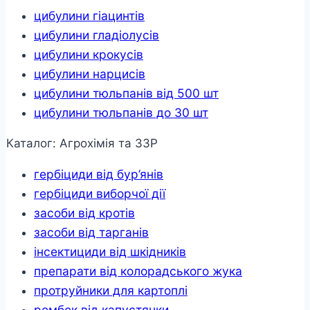
цибулини гіацинтів
цибулини гладіолусів
цибулини крокусів
цибулини нарцисів
цибулини тюльпанів від 500 шт
цибулини тюльпанів до 30 шт
Каталог: Агрохімія та ЗЗР
гербіциди від бур’янів
гербіциди виборчої дії
засоби від кротів
засоби від тарганів
інсектициди від шкідників
препарати від колорадського жука
протруйники для картоплі
рембек від капустянки