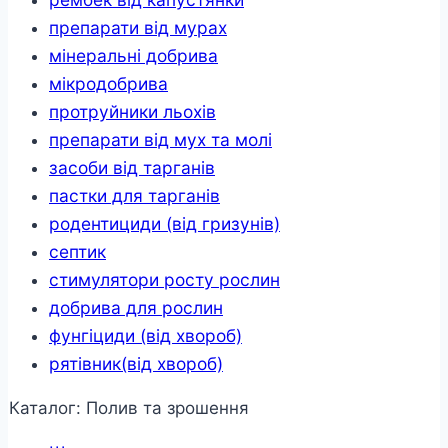
препарати від мурах
мінеральні добрива
мікродобрива
протруйники льохів
препарати від мух та молі
засоби від тарганів
пастки для тарганів
родентициди (від гризунів)
септик
стимулятори росту рослин
добрива для рослин
фунгіциди (від хвороб)
рятівник(від хвороб)
Каталог: Полив та зрошення