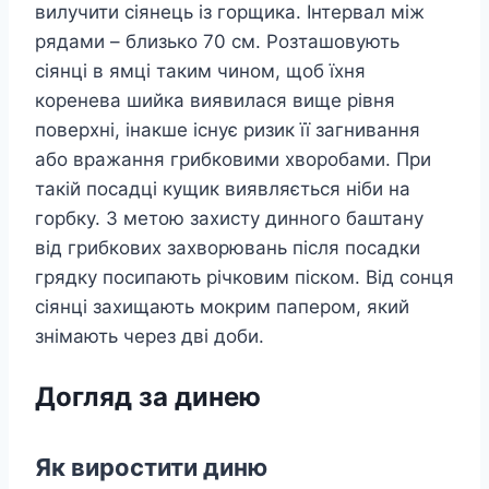
вилучити сіянець із горщика. Інтервал між
рядами – близько 70 см. Розташовують
сіянці в ямці таким чином, щоб їхня
коренева шийка виявилася вище рівня
поверхні, інакше існує ризик її загнивання
або вражання грибковими хворобами. При
такій посадці кущик виявляється ніби на
горбку. З метою захисту динного баштану
від грибкових захворювань після посадки
грядку посипають річковим піском. Від сонця
сіянці захищають мокрим папером, який
знімають через дві доби.
Догляд за динею
Як виростити диню