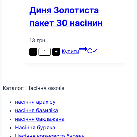
Диня Золотиста
пакет 30 насінин
13
грн
Диня
Купити
-
+
Золотиста
пакет
30
насінин
кількість
Каталог: Насіння овочів
насіння арахісу
насіння базиліка
насіння баклажана
Насіння буряка
Насіння кормового буряку