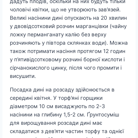
дадуть плодів, оскільки на них будуть тільки
чоловічі квітки, що не утворюють зав’язей.
Великі насінини дині опускають на 20 хвилин
у двовідсотковий розчин марганцівки (чайну
ложку перманганату калію без верху
розчиняють у півтора склянках води). Можна
також потримати насіння протягом 12 годин
у п’ятивідсотковому розчині борної кислоти і
сірчанокислого цинку, після чого промити і
висушити.
Посадка дині на розсаду здійснюється в
середині квітня. У торф’яні горщики
діаметром 10 см висаджують по 2-3
насінини на глибину 1,5-2 см. Ґрунтосуміш
для вирощування розсади дині має
складатися з дев’яти частин торфу та однієї