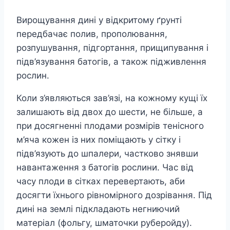
Вирощування дині у відкритому ґрунті
передбачає полив, прополювання,
розпушування, підгортання, прищипування і
підв’язування батогів, а також підживлення
рослин.
Коли з’являються зав’язі, на кожному кущі їх
залишають від двох до шести, не більше, а
при досягненні плодами розмірів тенісного
м’яча кожен із них поміщають у сітку і
підв’язують до шпалери, частково знявши
навантаження з батогів рослини. Час від
часу плоди в сітках перевертають, аби
досягти їхнього рівномірного дозрівання. Під
дині на землі підкладають негниючий
матеріал (фольгу, шматочки руберойду).