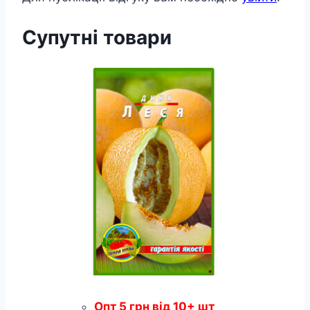
Супутні товари
Опт
5
грн
від 10+ шт