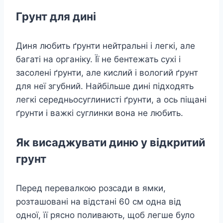
Грунт для дині
Диня любить ґрунти нейтральні і легкі, але
багаті на органіку. Її не бентежать сухі і
засолені ґрунти, але кислий і вологий ґрунт
для неї згубний. Найбільше дині підходять
легкі середньосуглинисті ґрунти, а ось піщані
ґрунти і важкі суглинки вона не любить.
Як висаджувати диню у відкритий
грунт
Перед перевалкою розсади в ямки,
розташовані на відстані 60 см одна від
одної, її рясно поливають, щоб легше було