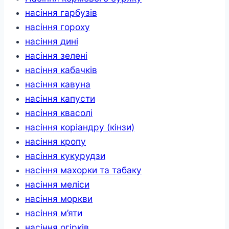
насіння гарбузів
насіння гороху
насіння дині
насіння зелені
насіння кабачків
насіння кавуна
насіння капусти
насіння квасолі
насіння коріандру (кінзи)
насіння кропу
насіння кукурудзи
насіння махорки та табаку
насіння меліси
насіння моркви
насіння м’яти
насіння огірків