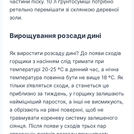
частини піску. 10 л ґрунтосуміші потрібно
ретельно перемішати зі склянкою деревної
золи.
Вирощування розсади дині
Як виростити розсаду дині? До появи сходів
горщики з насінням слід тримати при
температурі 20-25 ºC в денний час, а нічна
температура повинна бути не вище 18 ºC. Як
тільки з’являться сходи, а станеться це
приблизно за тиждень, у горщику залишають
найміцніший паросток, а інші не висмикують,
а обрізають на рівні поверхні, щоб не
травмувати кореневу систему залишеного
сіянця. Після появи у сходів трьох пар
справжніх листків розсаду прищипують,