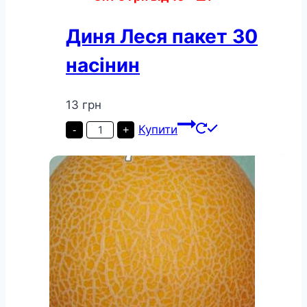
Диня Леся пакет 30
насінин
13
грн
Диня
Купити
-
+
Леся
пакет
30
насінин
кількість