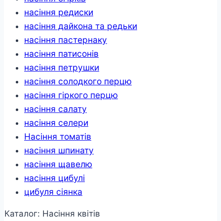
насіння редиски
насіння дайкона та редьки
насіння пастернаку
насіння патисонів
насіння петрушки
насіння солодкого перцю
насіння гіркого перцю
насіння салату
насіння селери
Насіння томатів
насіння шпинату
насіння щавелю
насіння цибулі
цибуля сіянка
Каталог: Насіння квітів