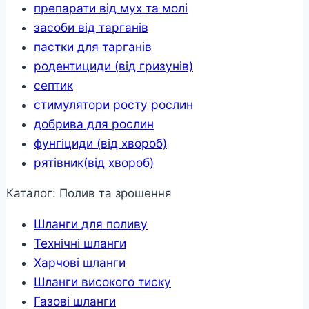
препарати від мух та молі
засоби від тарганів
пастки для тарганів
родентициди (від гризунів)
септик
стимулятори росту рослин
добрива для рослин
фунгіциди (від хвороб)
рятівник(від хвороб)
Каталог: Полив та зрошення
Шланги для поливу
Технічні шланги
Харчові шланги
Шланги високого тиску
Газові шланги