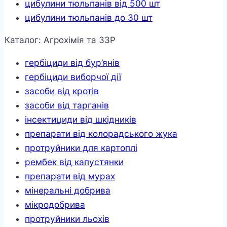
цибулини тюльпанів від 500 шт
цибулини тюльпанів до 30 шт
Каталог: Агрохімія та ЗЗР
гербіциди від бур’янів
гербіциди виборчої дії
засоби від кротів
засоби від тарганів
інсектициди від шкідників
препарати від колорадського жука
протруйники для картоплі
рембек від капустянки
препарати від мурах
мінеральні добрива
мікродобрива
протруйники льохів