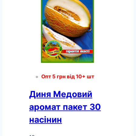
Опт
5
грн
від 10+ шт
Диня Медовий
аромат пакет 30
насінин