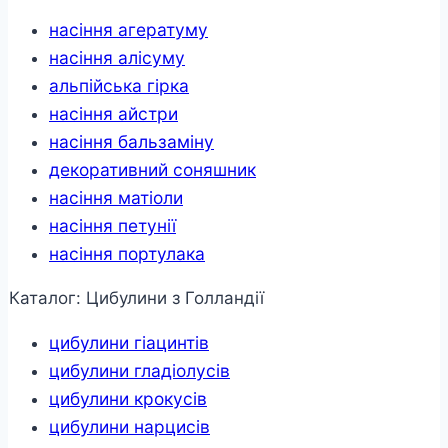
насіння агератуму
насіння алісуму
альпійська гірка
насіння айстри
насіння бальзаміну
декоративний соняшник
насіння матіоли
насіння петунії
насіння портулака
Каталог: Цибулини з Голландії
цибулини гіацинтів
цибулини гладіолусів
цибулини крокусів
цибулини нарцисів