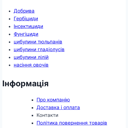
Добрива
Гербіциди
Інсектициди
Фунгіциди
цибулини тюльпанів
цибулини гладіолусів
цибулини лілій
насіння овочів
Інформація
Про компанію
Доставка і оплата
Контакти
Політика повернення товарів