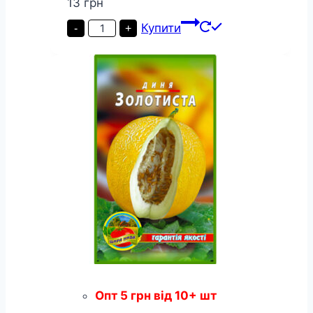
13
грн
Диня
Купити
-
+
Медовий
аромат
пакет
30
насінин
кількість
Опт
5
грн
від 10+ шт