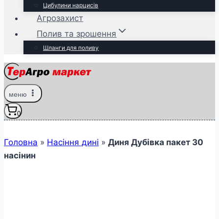
Цибулини нарцисів
Агрозахист
Полив та зрошення
Шланги для поливу
меню
0
Головна
»
Насіння дині
»
Диня Дубівка пакет 30
насінин