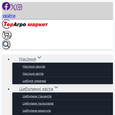
Перейти
до
увійти
вмісту
0
Насіння
Насіння овочів
Насіння квітів
цибуля тиканка
Цибулинні квіти
Цибулини гіацинтів
Цибулини тюльпанів
Цибулини крокусів