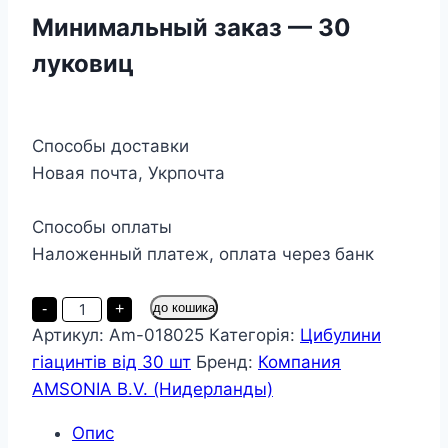
Минимальный заказ — 30
луковиц
Способы доставки
Новая почта, Укрпочта
Способы оплаты
Наложенный платеж, оплата через банк
Гіацинт
-
+
до кошика
Ibis
Артикул:
Am-018025
Категорія:
Цибулини
30
цибулин
гіацинтів від 30 шт
Бренд:
Компания
розмір
14/15
AMSONIA B.V. (Нидерланды)
кількість
Опис