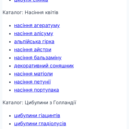
Каталог: Насіння квітів
насіння агератуму
насіння алісуму
альпійська гірка
насіння айстри
насіння бальзаміну
декоративний соняшник
насіння матіоли
насіння петунії
насіння портулака
Каталог: Цибулини з Голландії
цибулини гіацинтів
цибулини гладіолусів