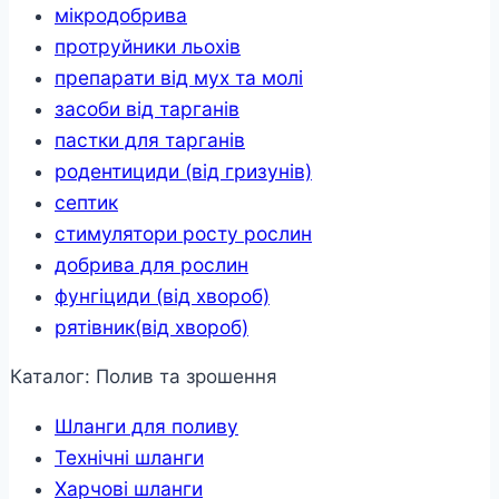
мікродобрива
протруйники льохів
препарати від мух та молі
засоби від тарганів
пастки для тарганів
родентициди (від гризунів)
септик
стимулятори росту рослин
добрива для рослин
фунгіциди (від хвороб)
рятівник(від хвороб)
Каталог: Полив та зрошення
Шланги для поливу
Технічні шланги
Харчові шланги