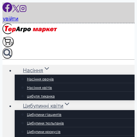
Перейти
до
увійти
вмісту
0
Насіння
Насіння овочів
Насіння квітів
цибуля тиканка
Цибулинні квіти
Цибулини гіацинтів
Цибулини тюльпанів
Цибулини крокусів