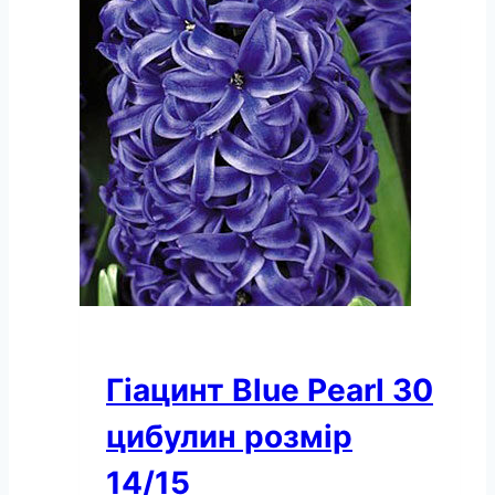
цибулин
розмір
14/15
кількість
Гіацинт Blue Pearl 30
цибулин розмір
14/15