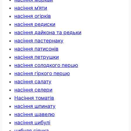
насіння м’яти
насіння огірків
насіння редиски
насіння дайкона та редьки
насіння пастернаку
насіння патисонів
насіння петрушки
насіння солодкого перцю
насіння гіркого перцю
насіння салату
насіння селери
Насіння томатів
насіння шпинату
насіння щавелю
насіння цибулі
цибуля сіянка