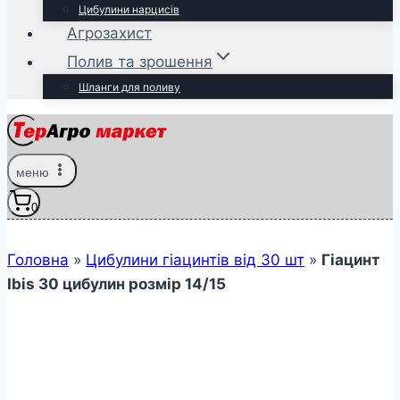
Цибулини нарцисів
Агрозахист
Полив та зрошення
Шланги для поливу
меню
0
Головна
»
Цибулини гіацинтів від 30 шт
»
Гіацинт
Ibis 30 цибулин розмір 14/15