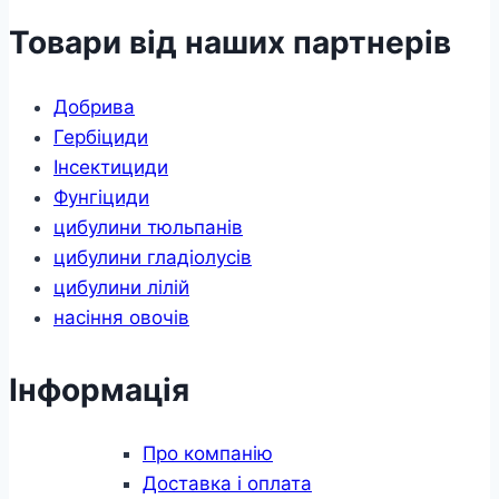
Товари від наших партнерів
Добрива
Гербіциди
Інсектициди
Фунгіциди
цибулини тюльпанів
цибулини гладіолусів
цибулини лілій
насіння овочів
Інформація
Про компанію
Доставка і оплата