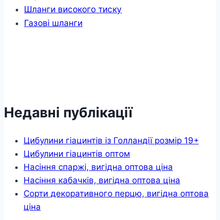
Шланги високого тиску
Газові шланги
Недавні публікації
Цибулини гіацинтів із Голландії розмір 19+
Цибулини гіацинтів оптом
Насіння спаржі, вигідна оптова ціна
Насіння кабачків, вигідна оптова ціна
Сорти декоративного перцю, вигідна оптова
ціна