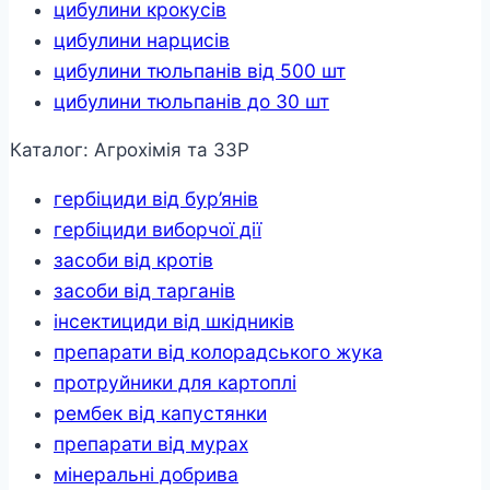
цибулини крокусів
цибулини нарцисів
цибулини тюльпанів від 500 шт
цибулини тюльпанів до 30 шт
Каталог: Агрохімія та ЗЗР
гербіциди від бур’янів
гербіциди виборчої дії
засоби від кротів
засоби від тарганів
інсектициди від шкідників
препарати від колорадського жука
протруйники для картоплі
рембек від капустянки
препарати від мурах
мінеральні добрива