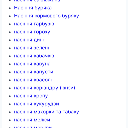
Насіння буряка
Насіння кормового буряку
насіння гарбузів
насіння гороху
насіння дині
насіння зелені
насіння кабачків
насіння кавуна
насіння капусти
насіння квасолі
насіння коріандру (кінзи)
насіння кропу
насіння кукурудзи
насіння махорки та табаку
насіння меліси
насіння моркви