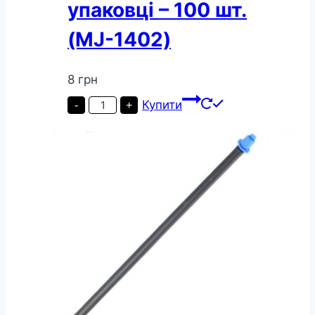
упаковці – 100 шт.
(MJ-1402)
8
грн
Крапельниця
Купити
-
+
для
поливу
Presto-
PS
мікроджет
Маяк,
в
упаковці
–
100
шт.
(MJ-
1402)
кількість