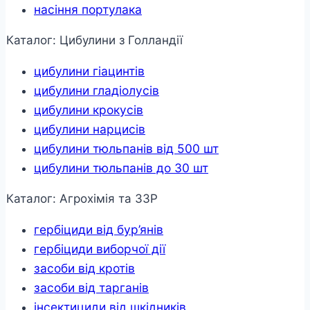
насіння портулака
Каталог: Цибулини з Голландії
цибулини гіацинтів
цибулини гладіолусів
цибулини крокусів
цибулини нарцисів
цибулини тюльпанів від 500 шт
цибулини тюльпанів до 30 шт
Каталог: Агрохімія та ЗЗР
гербіциди від бур’янів
гербіциди виборчої дії
засоби від кротів
засоби від тарганів
інсектициди від шкідників