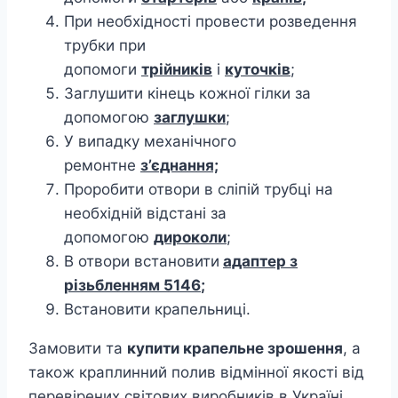
При необхідності провести розведення
трубки при
допомоги
трійників
і
куточків
;
Заглушити кінець кожної гілки за
допомогою
заглушки
;
У випадку механічного
ремонтне
з’єднання;
Проробити отвори в сліпій трубці на
необхідній відстані за
допомогою
дироколи
;
В отвори встановити
адаптер з
різьбленням 5146
;
Встановити крапельниці.
Замовити та
купити крапельне зрошення
, а
також краплинний полив відмінної якості від
перевірених світових виробників в Україні