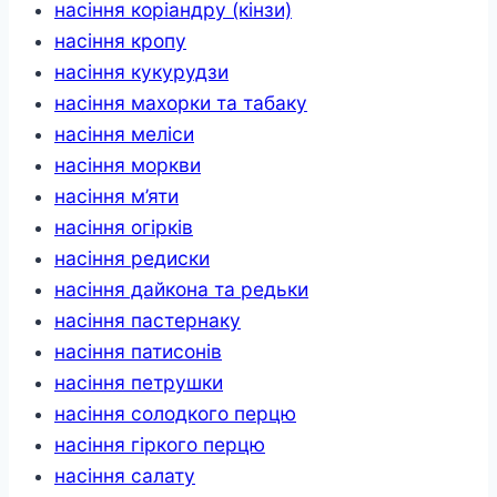
насіння коріандру (кінзи)
насіння кропу
насіння кукурудзи
насіння махорки та табаку
насіння меліси
насіння моркви
насіння м’яти
насіння огірків
насіння редиски
насіння дайкона та редьки
насіння пастернаку
насіння патисонів
насіння петрушки
насіння солодкого перцю
насіння гіркого перцю
насіння салату