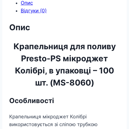
Колібрі,
Опис
в
Відгуки (0)
упаковці
-
100
Опис
шт.
кількість
Крапельниця для поливу
Presto-PS мікроджет
Колібрі, в упаковці – 100
шт. (MS-8060)
Особливості
Крапельниця мікроджет Колібрі
використовується зі сліпою трубкою