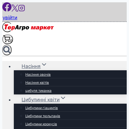
Перейти
до
увійти
вмісту
0
Насіння
Насіння овочів
Насіння квітів
цибуля тиканка
Цибулинні квіти
Цибулини гіацинтів
Цибулини тюльпанів
Цибулини крокусів