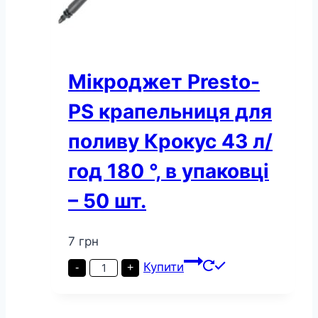
Мікроджет Presto-
PS крапельниця для
поливу Крокус 43 л/
год 180 °, в упаковці
– 50 шт.
7
грн
Мікроджет
Купити
-
+
Presto-
PS
крапельниця
для