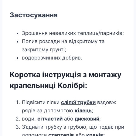
Застосування
Зрошення невеликих теплиць/парників;
Полив розсади на відкритому та
закритому грунті;
водорозчинних добрив.
Коротка інструкція з монтажу
крапельниці Колібрі:
Підвісити гілки
сліпої трубки
вздовж
рядів за допомогою
кілець
;
води.
сітчастий
або
дисковий
;
З’єднати трубку з трубою, що подає при
допомоги
стартерів
або
кранів
;