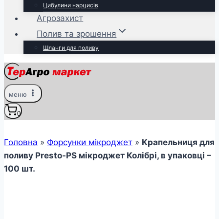
Цибулини нарцисів
Агрозахист
Полив та зрошення
Шланги для поливу
меню
0
Головна
»
Форсунки мікроджет
»
Крапельниця для
поливу Presto-PS мікроджет Колібрі, в упаковці –
100 шт.