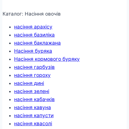
поливу
Крокус
43
Каталог: Насіння овочів
л/
год
насіння арахісу
180
°,
насіння базиліка
в
упаковці
насіння баклажана
-
Насіння буряка
50
шт.
Насіння кормового буряку
кількість
насіння гарбузів
насіння гороху
насіння дині
насіння зелені
насіння кабачків
насіння кавуна
насіння капусти
насіння квасолі