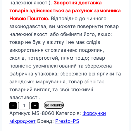
належної якості).
Зворотня доставка
товарів здійснюється за рахунок замовника
Новою Поштою.
Відповідно до чинного
законодавства, ви можете повернути товар
належної якості або обміняти його, якщо:
товар не був у вжитку і не має слідів
використання споживачем: подряпин,
сколів, потертостей, плям тощо; товар
повністю укомплектований та збережена
фабрична упаковка; збережено всі ярлики та
заводське маркування; товар зберігає
товарний вигляд та свої споживчі
властивості.
Крапельниця
-
+
до кошика
для
Артикул:
MS-8060
Категорія:
Форсунки
поливу
Presto-
мікроджет
Бренд:
Presto-PS
PS
мікроджет