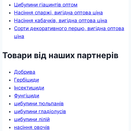
Цибулини гіацинтів оптом
Насіння спаржі, вигідна оптова ціна
Насіння кабачків, вигідна оптова ціна
Сорти декоративного перцю, вигідна оптова
ціна
Товари від наших партнерів
Добрива
Гербіциди
Інсектициди
Фунгіциди
цибулини тюльпанів
цибулини гладіолусів
цибулини лілій
насіння овочів