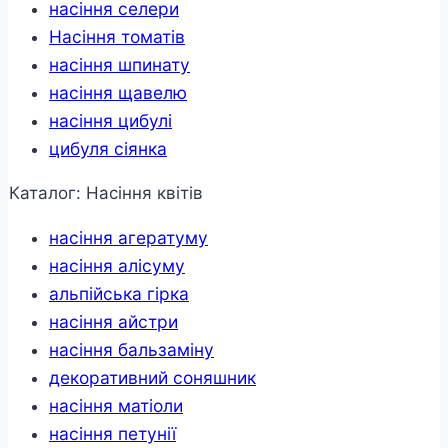
насіння селери
Насіння томатів
насіння шпинату
насіння щавелю
насіння цибулі
цибуля сіянка
Каталог: Насіння квітів
насіння агератуму
насіння алісуму
альпійська гірка
насіння айстри
насіння бальзаміну
декоративний соняшник
насіння матіоли
насіння петунії