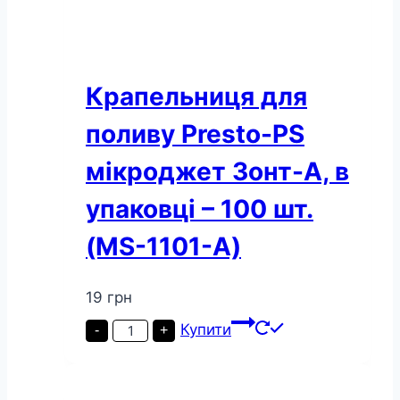
Крапельниця для
поливу Presto-PS
мікроджет Зонт-А, в
упаковці – 100 шт.
(MS-1101-A)
19
грн
Крапельниця
Купити
-
+
для
поливу
Presto-
PS