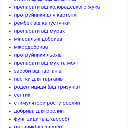
препарати від колорадського жука
протруйники для картоплі
рембек від капустянки
препарати від мурах
мінеральні добрива
мікродобрива
протруйники льохів
препарати від мух та молі
засоби від тарганів
пастки для тарганів
родентициди (від гризунів)
септик
стимулятори росту рослин
добрива для рослин
фунгіциди (від хвороб)
рятівник(від хвороб)