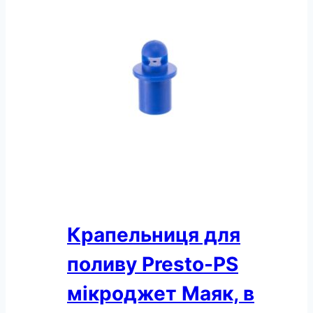
мікроджет
Зонт-
А,
в
упаковці
–
100
шт.
(MS-
1101-
A)
кількість
Крапельниця для
поливу Presto-PS
мікроджет Маяк, в