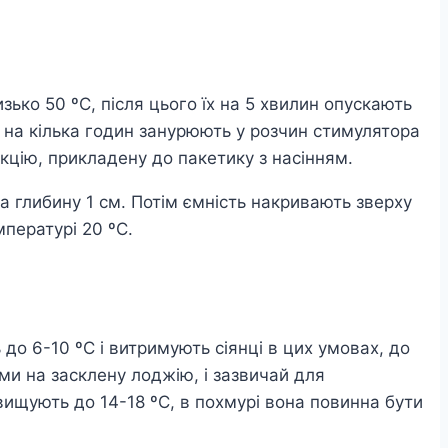
ько 50 ºC, після цього їх на 5 хвилин опускають
я на кілька годин занурюють у розчин стимулятора
рукцію, прикладену до пакетику з насінням.
а глибину 1 см. Потім ємність накривають зверху
мпературі 20 ºC.
до 6-10 ºC і витримують сіянці в цих умовах, до
ями на засклену лоджію, і зазвичай для
вищують до 14-18 ºC, в похмурі вона повинна бути