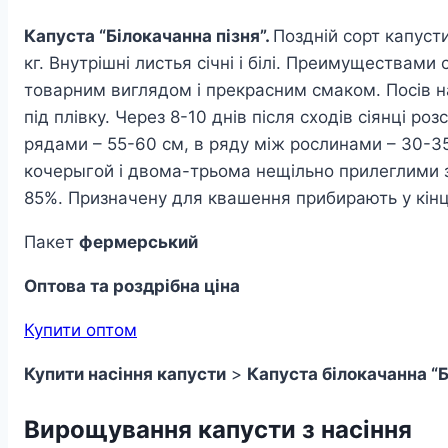
Капуста “Білокачанна пізня”.
Поздній сорт капусти
кг. Внутрішні листья січні і білі. Преимуществам
товарним виглядом і прекрасним смаком. Посів нас
під плівку. Через 8-10 днів після сходів сіянці 
рядами – 55-60 см, в ряду між рослинами – 30-35
кочерыгой і двома-трьома нещільно прилеглими з
85%. Призначену для квашення прибирають у кінц
Пакет
фермерський
Оптова та роздрібна ціна
Купити оптом
Купити насіння капусти
>
Капуста білокачанна “Б
Вирощування капусти з насіння