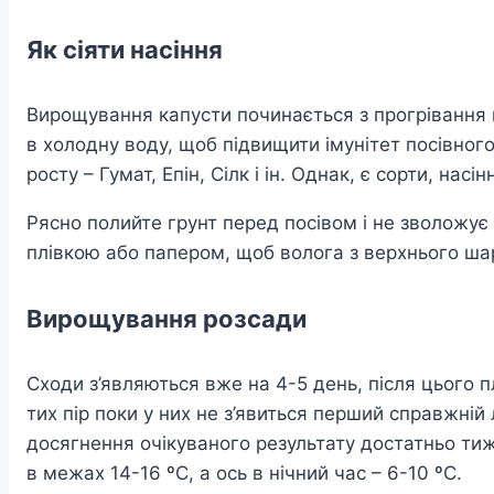
Як сіяти насіння
Вирощування капусти починається з прогрівання н
в холодну воду, щоб підвищити імунітет посівног
росту – Гумат, Епін, Сілк і ін. Однак, є сорти, н
Рясно полийте грунт перед посівом і не зволожує 
плівкою або папером, щоб волога з верхнього шару
Вирощування розсади
Сходи з’являються вже на 4-5 день, після цього п
тих пір поки у них не з’явиться перший справжній
досягнення очікуваного результату достатньо тиж
в межах 14-16 ºC, а ось в нічний час – 6-10 ºC.