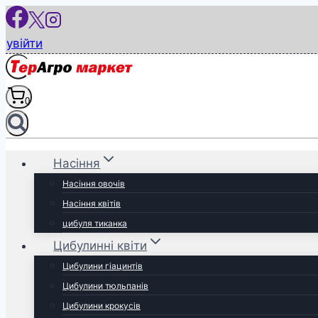
Перейти
до
увійти
вмісту
0
Насіння
Насіння овочів
Насіння квітів
цибуля тиканка
Цибулинні квіти
Цибулини гіацинтів
Цибулини тюльпанів
Цибулини крокусів