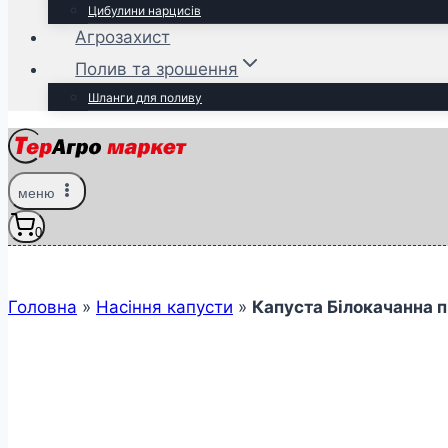
Цибулини нарцисів
Агрозахист
Полив та зрошення
Шланги для поливу
меню
0
Головна
»
Насіння капусти
»
Капуста Білокачанна п