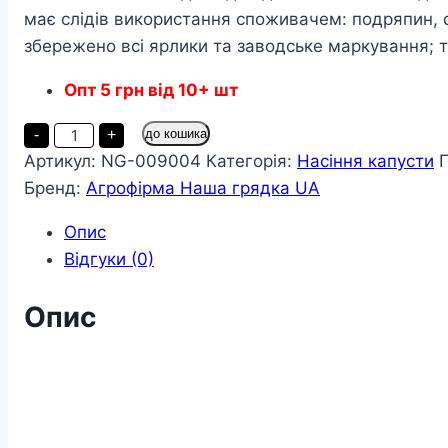
має слідів використання споживачем: подряпин, 
збережено всі ярлики та заводське маркування; т
Опт
5
грн
від 10+ шт
Капуста
-
+
до кошика
Білокачанна
Артикул:
NG-009004
Категорія:
Насіння капусти
пізня
пакет
Бренд:
Агрофірма Наша грядка UA
3
грамів
кількість
Опис
Відгуки (0)
Опис