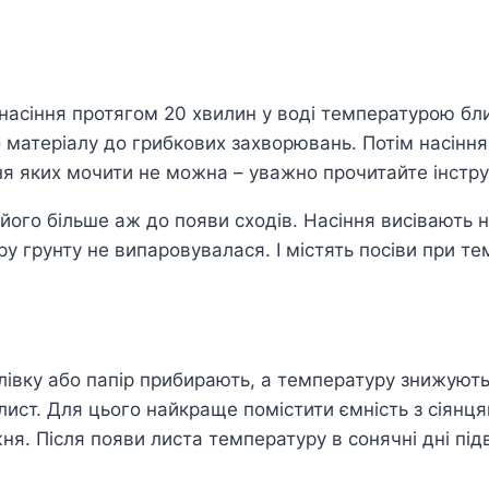
асіння протягом 20 хвилин у воді температурою близ
о матеріалу до грибкових захворювань. Потім насінн
асіння яких мочити не можна – уважно прочитайте інст
його більше аж до появи сходів. Насіння висівають н
 грунту не випаровувалася. І містять посіви при те
лівку або папір прибирають, а температуру знижують 
 лист. Для цього найкраще помістити ємність з сіянц
ня. Після появи листа температуру в сонячні дні під