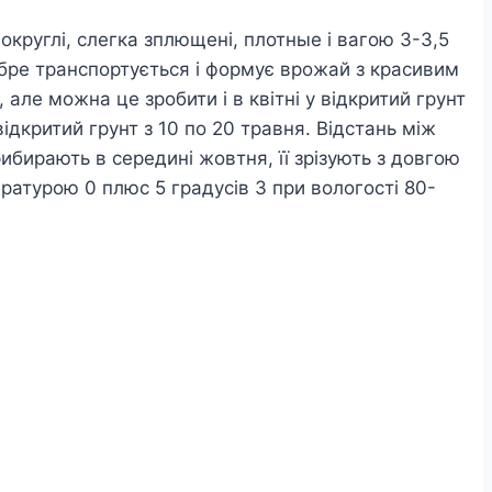
округлі, слегка зплющені, плотные і вагою 3-3,5
 добре транспортується і формує врожай з красивим
але можна це зробити і в квітні у відкритий грунт
ідкритий грунт з 10 по 20 травня. Відстань між
ибирають в середині жовтня, її зрізують з довгою
атурою 0 плюс 5 градусів З при вологості 80-