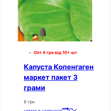
Опт
4
грн
від 10+ шт
Капуста Копенгаген
маркет пакет 3
грами
6
грн
немає в наявності