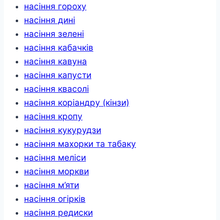
насіння гороху
насіння дині
насіння зелені
насіння кабачків
насіння кавуна
насіння капусти
насіння квасолі
насіння коріандру (кінзи)
насіння кропу
насіння кукурудзи
насіння махорки та табаку
насіння меліси
насіння моркви
насіння м’яти
насіння огірків
насіння редиски