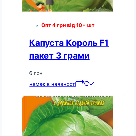
Опт
4
грн
від 10+ шт
Капуста Король F1
пакет 3 грами
6
грн
немає в наявності