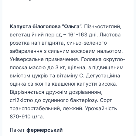
Капуста білоголова “Ольга”.
Пізньостиглий,
вегетаційний період – 161-163 дні. Листова
розетка напівпіднята, синьо-зеленого
забарвлення з сильним восковим нальотом.
Універсальне призначення. Головка округло-
плоска масою до 3 кг, щільна, з підвищеним
вмістом цукрів та вітаміну С. Дегустаційна
оцінка свіжої та квашеної капусти висока.
Відрізняється дружнім дозріванням,
стійкістю до судинного бактеріозу. Сорт
транспортабельний, лежкий. Урожайність
870-910 ц/га.
Пакет
фермерський