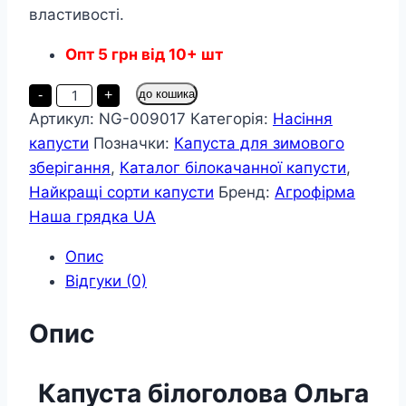
властивості.
Опт
5
грн
від 10+ шт
Капуста
-
+
до кошика
Ольга
Артикул:
NG-009017
Категорія:
Насіння
пакет
3
капусти
Позначки:
Капуста для зимового
грама
кількість
зберігання
,
Каталог білокачанної капусти
,
Найкращі сорти капусти
Бренд:
Агрофірма
Наша грядка UA
Опис
Відгуки (0)
Опис
Капуста білоголова Ольга