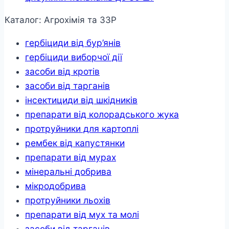
Каталог: Агрохімія та ЗЗР
гербіциди від бур’янів
гербіциди виборчої дії
засоби від кротів
засоби від тарганів
інсектициди від шкідників
препарати від колорадського жука
протруйники для картоплі
рембек від капустянки
препарати від мурах
мінеральні добрива
мікродобрива
протруйники льохів
препарати від мух та молі
засоби від тарганів