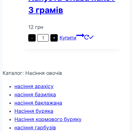
3 грамів
12
грн
Капуста
Купити
-
+
Слава
пакет
3
грамів
кількість
Каталог: Насіння овочів
насіння арахісу
насіння базиліка
насіння баклажана
Насіння буряка
Насіння кормового буряку
насіння гарбузів