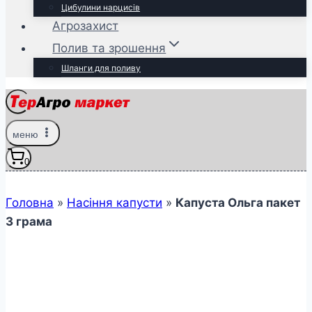
Цибулини нарцисів
Агрозахист
Полив та зрошення
Шланги для поливу
меню
0
Головна
»
Насіння капусти
»
Капуста Ольга пакет
3 грама