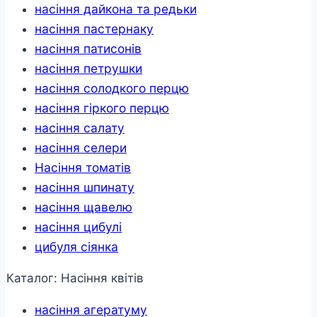
насіння дайкона та редьки
насіння пастернаку
насіння патисонів
насіння петрушки
насіння солодкого перцю
насіння гіркого перцю
насіння салату
насіння селери
Насіння томатів
насіння шпинату
насіння щавелю
насіння цибулі
цибуля сіянка
Каталог: Насіння квітів
насіння агератуму