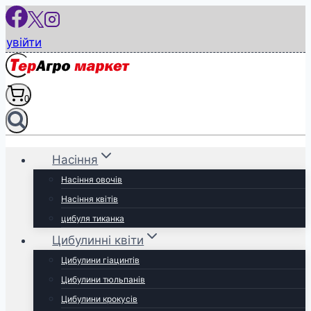
Перейти
до
увійти
вмісту
0
Насіння
Насіння овочів
Насіння квітів
цибуля тиканка
Цибулинні квіти
Цибулини гіацинтів
Цибулини тюльпанів
Цибулини крокусів