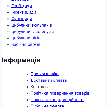
Гербіциди
Інсектициди
Фунгіциди
цибулини тюльпанів
цибулини гладіолусів
цибулини лілій
насіння овочів
Інформація
Про компанію
Доставка і оплата
Контакти
Політика повернення товарів
Політика конфіденційності
Публічна оферта