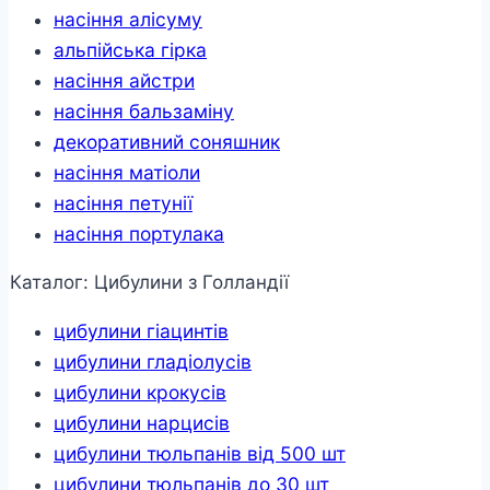
насіння алісуму
альпійська гірка
насіння айстри
насіння бальзаміну
декоративний соняшник
насіння матіоли
насіння петунії
насіння портулака
Каталог: Цибулини з Голландії
цибулини гіацинтів
цибулини гладіолусів
цибулини крокусів
цибулини нарцисів
цибулини тюльпанів від 500 шт
цибулини тюльпанів до 30 шт