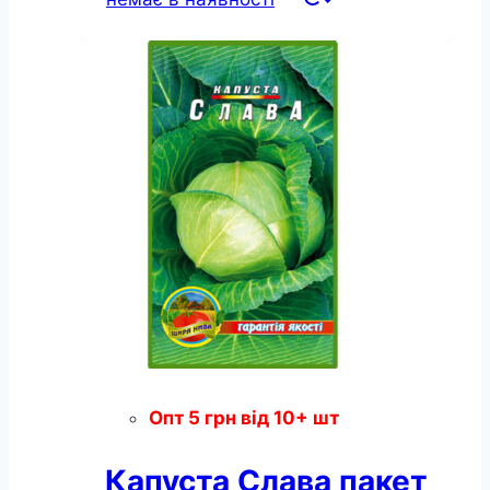
Опт
5
грн
від 10+ шт
Капуста Слава пакет