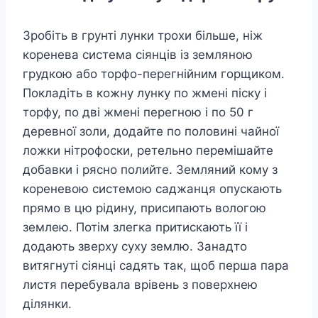
Зробіть в грунті лунки трохи більше, ніж
коренева система сіянців із земляною
грудкою або торфо-перегнійним горщиком.
Покладіть в кожну лунку по жмені піску і
торфу, по дві жмені перегною і по 50 г
деревної золи, додайте по половині чайної
ложки нітрофоски, ретельно перемішайте
добавки і рясно полийте. Земляний кому з
кореневою системою саджанця опускають
прямо в цю рідину, присипають вологою
землею. Потім злегка притискають її і
додають зверху суху землю. Занадто
витягнуті сіянці садять так, щоб перша пара
листя перебувала врівень з поверхнею
ділянки.