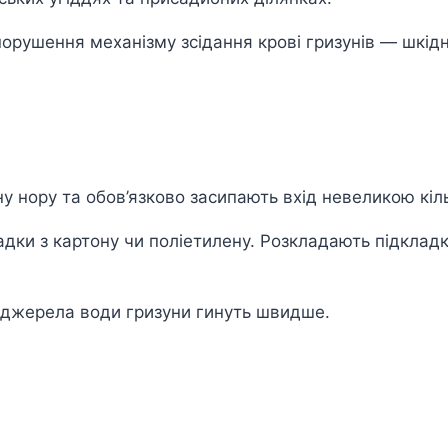
рушення механізму зсідання крові гризунів ― шкідн
 нору та обов’язково засипають вхід невеликою кіль
ки з картону чи поліетилену. Розкладають підкладки
і джерела води гризуни гинуть швидше.