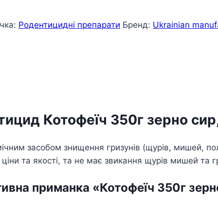
чка:
Родентицидні препарати
Бренд:
Ukrainian manuf
тицид Котофеїч 350г зерно сир,
мічним засобом знищення гризунів (щурів, мишей, по
 ціни та якості, та не має звикання щурів мишей та г
ивна приманка «Котофеїч 350г зерно