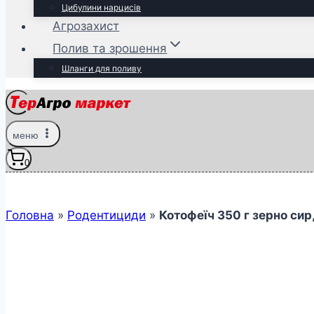
Цибулини нарцисів
Агрозахист
Полив та зрошення
Шланги для поливу
меню
0
Головна
»
Родентициди
»
Котофеїч 350 г зерно сир