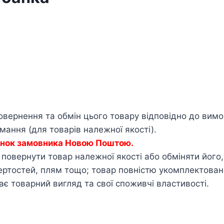
овернення та обмін цього товару відповідно до вим
ання (для товарів належної якості).
хунок замовника Новою Поштою.
овернути товар належної якості або обміняти його, я
тертостей, плям тощо; товар повністю укомплектова
ає товарний вигляд та свої споживчі властивості.