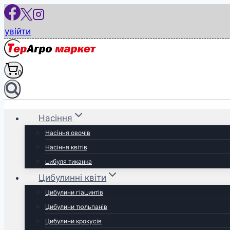
Перейти
до
увійти
вмісту
0
Насіння
Насіння овочів
Насіння квітів
цибуля тиканка
Цибулинні квіти
Цибулини гіацинтів
Цибулини тюльпанів
Цибулини крокусів