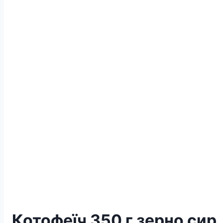
Котофеїч 350 г зерно сир,