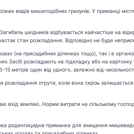
ізних видів мишеподібних гризунів. У приманці міст
 Загибель шкідників відбувається найчастіше на відк
астає стан розкладання. Відповідно не буде неприємн
вах (на присадибних ділянках тощо), так і в організ
ях Засіб розкладають на підкладку або на картонку у 
-15 метрів один від одного, залежно від чисельності
и розкладання отрути, коли вона скрізь залишаєтьс
аю вхід землею. Норми витрати на сільському господа
това родентицидна приманка для знищення мишевидни
ьких угіддях та присадибних ділянках.