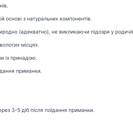
нів.
ій основі з натуральних компонентів.
иродно (адекватно), не викликаючи підозри у родичі
вологих місцях.
и із принадою.
оїдання приманки.
рез 3-5 діб після поїдання приманки.