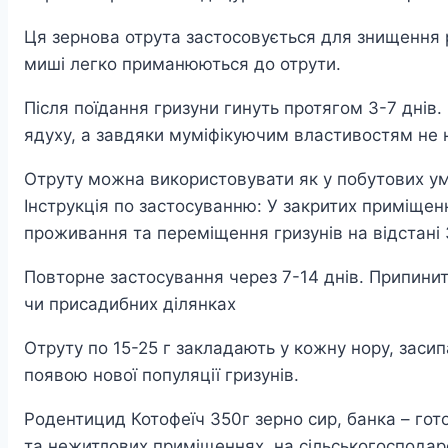
Ця зернова отрута застосовується для знищення р
миші легко приманюються до отрути.
Після поїдання гризуни гинуть протягом 3-7 днів.
ядуху, а завдяки муміфікуючим властивостям не н
Отруту можна використовувати як у побутових умо
Інструкція по застосуванню: У закритих приміщенн
проживання та переміщення гризунів на відстані 3
Повторне застосування через 7-14 днів. Припинит
чи присадибних ділянках
Отруту по 15-25 г закладають у кожну нору, засип
появою нової популяції гризунів.
Родентицид Котофеїч 350г зерно сир, банка – го
та нежитлових приміщеннях, на сільськогосподарс