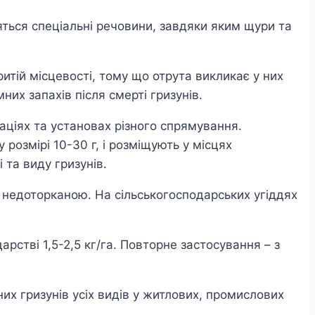
яться спеціальні речовини, завдяки яким щури та
ритій місцевості, тому що отрута викликає у них
их запахів після смерті гризунів.
аціях та установах різного спрямування.
розмірі 10-30 г, і розміщують у місцях
 та виду гризунів.
я недоторканою. На сільськогосподарських угіддях
рстві 1,5-2,5 кг/га. Повторне застосування – з
х гризунів усіх видів у житлових, промислових