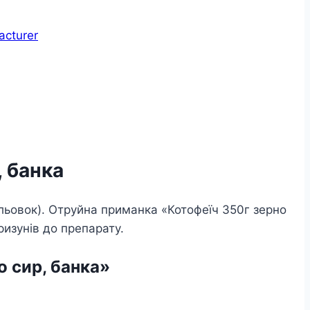
acturer
 банка
льовок). Отруйна приманка «Котофеїч 350г зерно
ризунів до препарату.
 сир, банка»