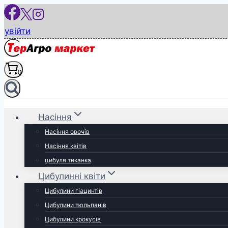
Перейти
до
увійти
вмісту
0
Насіння
Насіння овочів
Насіння квітів
цибуля тиканка
Цибулинні квіти
Цибулини гіацинтів
Цибулини тюльпанів
Цибулини крокусів