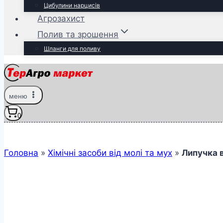
Цибулини нарцисів
Агрозахист
Полив та зрошення
Шланги для поливу
меню
0
Головна
»
Хімічні засоби від молі та мух
»
Липучка в