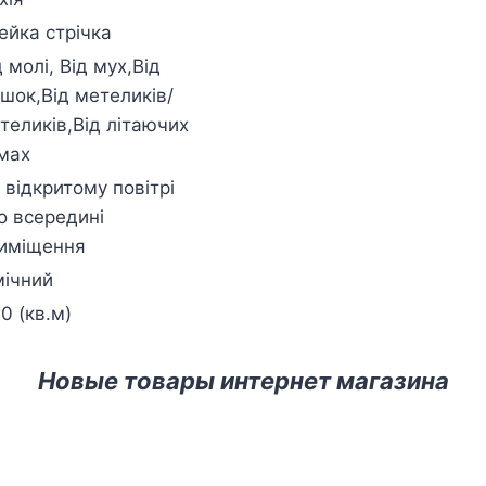
ейка стрічка
д молі, Від мух,Від
шок,Від метеликів/
теликів,Від літаючих
мах
 відкритому повітрі
о всередині
иміщення
мічний
.0 (кв.м)
Новые товары интернет магазина