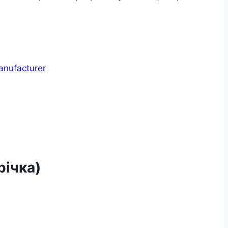
anufacturer
річка)