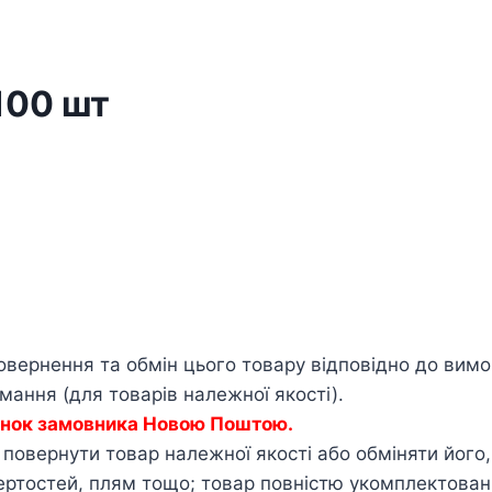
100 шт
овернення та обмін цього товару відповідно до вим
ання (для товарів належної якості).
хунок замовника Новою Поштою.
овернути товар належної якості або обміняти його, я
тертостей, плям тощо; товар повністю укомплектова