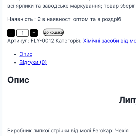
всі ярлики та заводське маркування; товар зберіг
Наявність : Є в наявності оптом та в роздріб
Липучка
-
+
до кошика
від
Артикул:
FLY-0012
Категорія:
Хімічні засоби від м
молі
Ferokap
100
Опис
шт
кількість
Відгуки (0)
Опис
Лип
Виробник липкої стрічки від молі Ferokap: Чехія