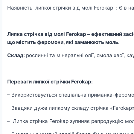
Наявність липкої стрічки від молі Ferokap : Є в н
Липка стрічка від молі Ferokap – ефективний зас
що містить феромони, які заманюють моль.
Склад:
рослинні та мінеральні олії, смола хвої, к
Переваги липкої стрічки Ferokap:
– Використовується спеціальна приманка-феромон,
– Завдяки дуже липкому складу стрічка «Ferokap»
– ¦Липка стрічка Ferokap зупиняє репродукцію молі