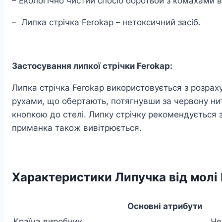
– Екологічно чистий спосіб боротьби з комахами 
– Липка стрічка Ferokap –
нетоксичний засіб.
Застосування липкої стрічки Ferokap:
Липка стрічка Ferokap використовується з розраху
рухами, що обертають, потягнувши за червону нитк
кнопкою до стелі. Липку стрічку рекомендується 
приманка також вивітрюється.
Характеристики Липучка від молі 
Основні атрибути
Країна виробник
Че