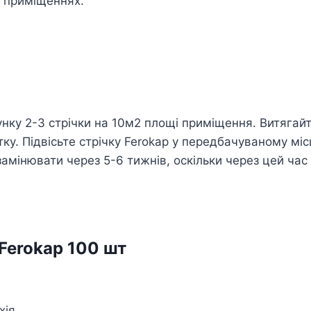
в приміщеннях.
нку 2-3 стрічки на 10м2 площі приміщення. Витягайте
у. Підвісьте стрічку Ferokap у передбачуваному міс
замінювати через 5-6 тижнів, оскільки через цей час
Ferokap 100 шт
хія