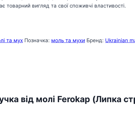
ає товарний вигляд та свої споживчі властивості.
олі та мух
Позначка:
моль та мухи
Бренд:
Ukrainian m
учка від молі Ferokap (Липка ст