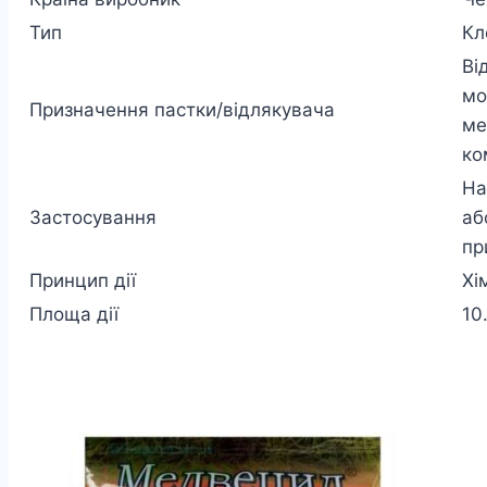
Тип
Кл
Ві
мо
Призначення пастки/відлякувача
ме
ко
На
Застосування
аб
пр
Принцип дії
Хі
Площа дії
10