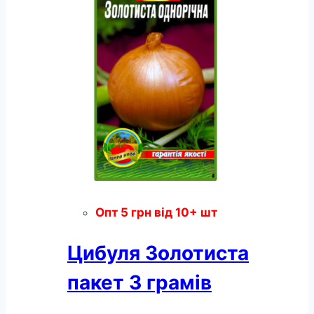
пакет
3
грамів
кількість
Опт
5
грн
від 10+ шт
Цибуля Золотиста
пакет 3 грамів