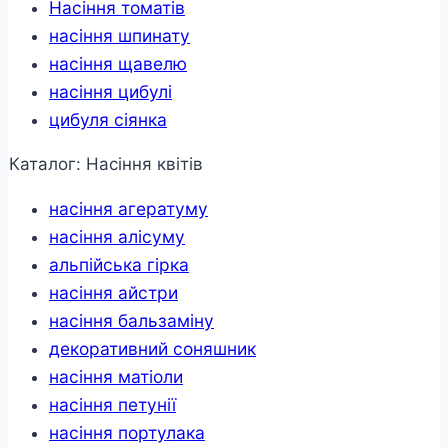
Насіння томатів
насіння шпинату
насіння щавелю
насіння цибулі
цибуля сіянка
Каталог: Насіння квітів
насіння агератуму
насіння алісуму
альпійська гірка
насіння айстри
насіння бальзаміну
декоративний соняшник
насіння матіоли
насіння петунії
насіння портулака