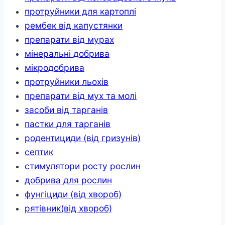
протруйники для картоплі
рембек від капустянки
препарати від мурах
мінеральні добрива
мікродобрива
протруйники льохів
препарати від мух та молі
засоби від тарганів
пастки для тарганів
родентициди (від гризунів)
септик
стимулятори росту рослин
добрива для рослин
фунгіциди (від хвороб)
рятівник(від хвороб)