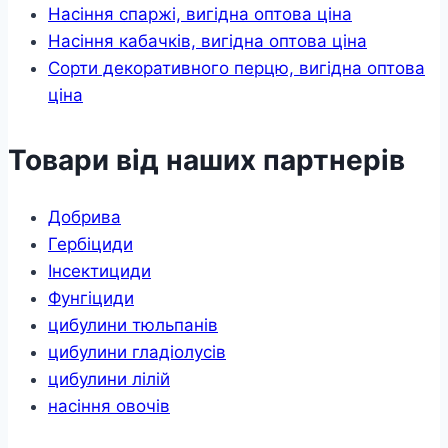
Насіння спаржі, вигідна оптова ціна
Насіння кабачків, вигідна оптова ціна
Сорти декоративного перцю, вигідна оптова
ціна
Товари від наших партнерів
Добрива
Гербіциди
Інсектициди
Фунгіциди
цибулини тюльпанів
цибулини гладіолусів
цибулини лілій
насіння овочів