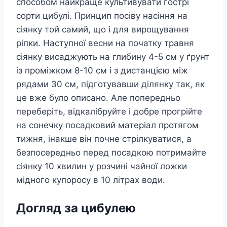
способом найкраще культивувати гострі
сорти цибулі. Принцип посіву насіння на
сіянку той самий, що і для вирощування
ріпки. Наступної весни на початку травня
сіянку висаджують на глибину 4-5 см у ґрунт
із проміжком 8-10 см і з дистанцією між
рядами 30 см, підготувавши ділянку так, як
це вже було описано. Але попередньо
переберіть, відкалібруйте і добре прогрійте
на сонечку посадковий матеріал протягом
тижня, інакше він почне стрілкуватися, а
безпосередньо перед посадкою потримайте
сіянку 10 хвилин у розчині чайної ложки
мідного купоросу в 10 літрах води.
Догляд за цибулею