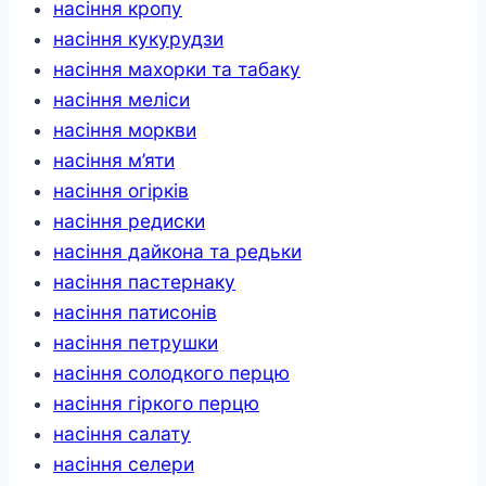
насіння кропу
насіння кукурудзи
насіння махорки та табаку
насіння меліси
насіння моркви
насіння м’яти
насіння огірків
насіння редиски
насіння дайкона та редьки
насіння пастернаку
насіння патисонів
насіння петрушки
насіння солодкого перцю
насіння гіркого перцю
насіння салату
насіння селери