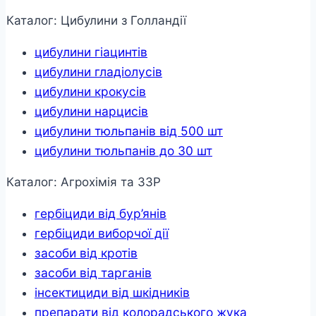
Каталог: Цибулини з Голландії
цибулини гіацинтів
цибулини гладіолусів
цибулини крокусів
цибулини нарцисів
цибулини тюльпанів від 500 шт
цибулини тюльпанів до 30 шт
Каталог: Агрохімія та ЗЗР
гербіциди від бур’янів
гербіциди виборчої дії
засоби від кротів
засоби від тарганів
інсектициди від шкідників
препарати від колорадського жука