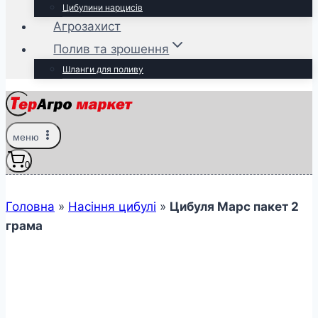
Цибулини нарцисів
Агрозахист
Полив та зрошення
Шланги для поливу
меню
0
Головна
»
Насіння цибулі
»
Цибуля Марс пакет 2
грама