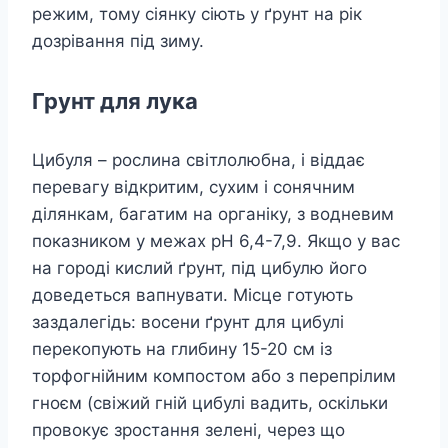
режим, тому сіянку сіють у ґрунт на рік
дозрівання під зиму.
Грунт для лука
Цибуля – рослина світлолюбна, і віддає
перевагу відкритим, сухим і сонячним
ділянкам, багатим на органіку, з водневим
показником у межах рН 6,4-7,9. Якщо у вас
на городі кислий ґрунт, під цибулю його
доведеться вапнувати. Місце готують
заздалегідь: восени ґрунт для цибулі
перекопують на глибину 15-20 см із
торфогнійним компостом або з перепрілим
гноєм (свіжий гній цибулі вадить, оскільки
провокує зростання зелені, через що