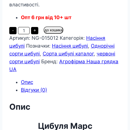
властивості.
Опт
6
грн
від 10+ шт
Цибуля
-
+
до кошика
Марс
Артикул:
NG-015012
Категорія:
Насіння
пакет
2
цибулі
Позначки:
Насіння цибулі
,
Однорічні
грама
кількість
сорти цибулі
,
Сорта цибулі каталог
,
червоні
сорти цибулі
Бренд:
Агрофірма Наша грядка
UA
Опис
Відгуки (0)
Опис
Цибуля Марс