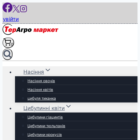
Перейти
до
увійти
вмісту
0
Насіння
Насіння овочів
Насіння квітів
цибуля тиканка
Цибулинні квіти
Цибулини гіацинтів
Цибулини тюльпанів
Цибулини крокусів