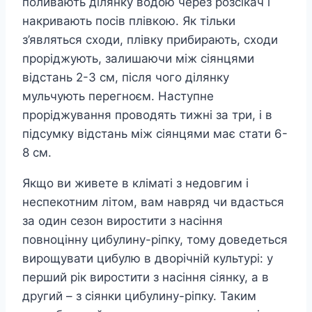
поливають ділянку водою через розсікач і
накривають посів плівкою. Як тільки
з’являться сходи, плівку прибирають, сходи
проріджують, залишаючи між сіянцями
відстань 2-3 см, після чого ділянку
мульчують перегноєм. Наступне
проріджування проводять тижні за три, і в
підсумку відстань між сіянцями має стати 6-
8 см.
Якщо ви живете в кліматі з недовгим і
неспекотним літом, вам навряд чи вдасться
за один сезон виростити з насіння
повноцінну цибулину-ріпку, тому доведеться
вирощувати цибулю в дворічній культурі: у
перший рік виростити з насіння сіянку, а в
другий – з сіянки цибулину-ріпку. Таким