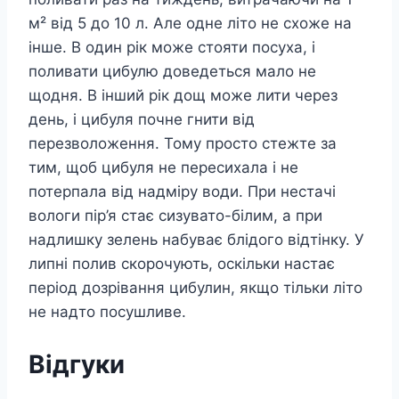
м² від 5 до 10 л. Але одне літо не схоже на
інше. В один рік може стояти посуха, і
поливати цибулю доведеться мало не
щодня. В інший рік дощ може лити через
день, і цибуля почне гнити від
перезволоження. Тому просто стежте за
тим, щоб цибуля не пересихала і не
потерпала від надміру води. При нестачі
вологи пір’я стає сизувато-білим, а при
надлишку зелень набуває блідого відтінку. У
липні полив скорочують, оскільки настає
період дозрівання цибулин, якщо тільки літо
не надто посушливе.
Відгуки