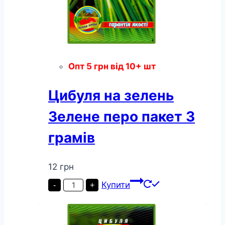
Опт
5
грн
від 10+ шт
Цибуля на зелень
Зелене перо пакет 3
грамів
12
грн
Цибуля
Купити
-
+
на
зелень
Зелене
перо