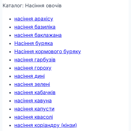
Каталог: Насіння овочів
насіння арахісу
насіння базиліка
насіння баклажана
Насіння буряка
Насіння кормового буряку
насіння гарбузів
насіння гороху
насіння дині
насіння зелені
насіння кабачків
насіння кавуна
насіння капусти
насіння квасолі
насіння коріандру (кінзи)