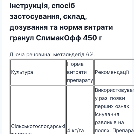
Інструкція, спосіб
застосування, склад,
дозування та норма витрати
гранул СлимакОфф 450 г
Діюча речовина: метальдегід 6%.
Норма
Культура
витрати
Рекомендації
препарату
Використовува
у разі появи
перших ознак
існування
равликів на
Сільськогосподарські
4 кг/га
полях. Препара