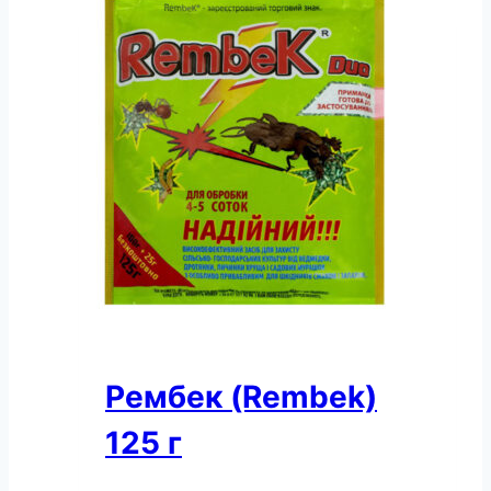
еко
кількість
Рембек (Rembek)
125 г