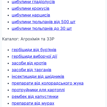
цибулини гладіолусів
цибулини крокусів
цибулини нарцисів
цибулини тюльпанів від 500 шт
цибулини тюльпанів до 30 шт
Каталог: Агрохімія та ЗЗР
гербіциди від бур’янів
гербіциди виборчої дії
засоби від кротів
засоби від тарганів
інсектициди від шкідників
препарати від колорадського жука
протруйники для картоплі
рембек від капустянки
препарати від мурах