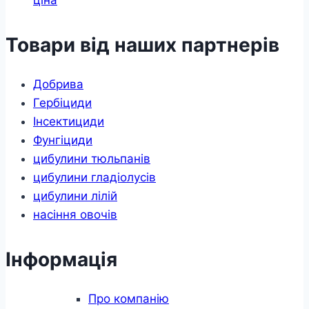
Товари від наших партнерів
Добрива
Гербіциди
Інсектициди
Фунгіциди
цибулини тюльпанів
цибулини гладіолусів
цибулини лілій
насіння овочів
Інформація
Про компанію