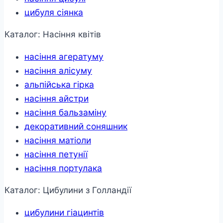
цибуля сіянка
Каталог: Насіння квітів
насіння агератуму
насіння алісуму
альпійська гірка
насіння айстри
насіння бальзаміну
декоративний соняшник
насіння матіоли
насіння петунії
насіння портулака
Каталог: Цибулини з Голландії
цибулини гіацинтів