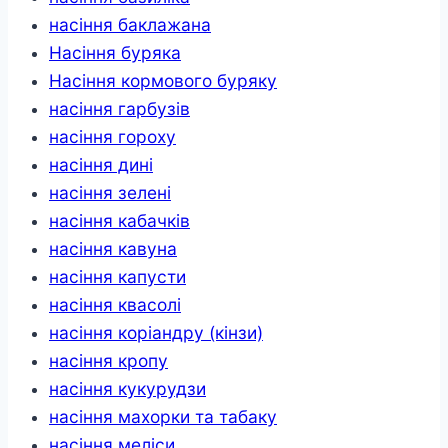
насіння баклажана
Насіння буряка
Насіння кормового буряку
насіння гарбузів
насіння гороху
насіння дині
насіння зелені
насіння кабачків
насіння кавуна
насіння капусти
насіння квасолі
насіння коріандру (кінзи)
насіння кропу
насіння кукурудзи
насіння махорки та табаку
насіння меліси