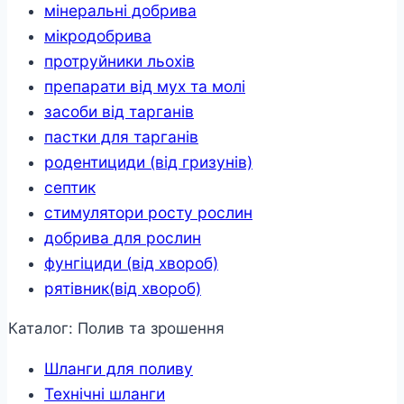
мінеральні добрива
мікродобрива
протруйники льохів
препарати від мух та молі
засоби від тарганів
пастки для тарганів
родентициди (від гризунів)
септик
стимулятори росту рослин
добрива для рослин
фунгіциди (від хвороб)
рятівник(від хвороб)
Каталог: Полив та зрошення
Шланги для поливу
Технічні шланги