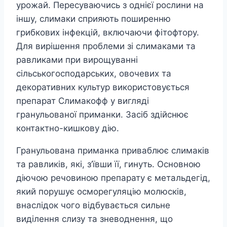
урожай. Пересуваючись з однієї рослини на
іншу, слимаки сприяють поширенню
грибкових інфекцій, включаючи фітофтору.
Для вирішення проблеми зі слимаками та
равликами при вирощуванні
сільськогосподарських, овочевих та
декоративних культур використовується
препарат Слимакофф у вигляді
гранульованої приманки. Засіб здійснює
контактно-кишкову дію.
Гранульована приманка приваблює слимаків
та равликів, які, з’ївши її, гинуть. Основною
діючою речовиною препарату є метальдегід,
який порушує осморегуляцію молюсків,
внаслідок чого відбувається сильне
виділення слизу та зневоднення, що