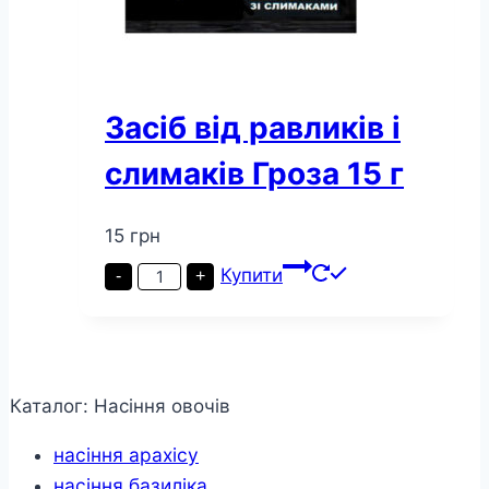
Засіб від равликів і
слимаків Гроза 15 г
15
грн
Засіб
Купити
-
+
від
равликів
і
слимаків
Гроза
15
г
Каталог: Насіння овочів
кількість
насіння арахісу
насіння базиліка