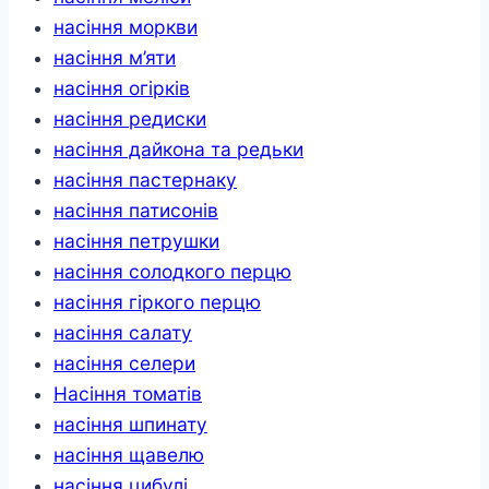
насіння моркви
насіння м’яти
насіння огірків
насіння редиски
насіння дайкона та редьки
насіння пастернаку
насіння патисонів
насіння петрушки
насіння солодкого перцю
насіння гіркого перцю
насіння салату
насіння селери
Насіння томатів
насіння шпинату
насіння щавелю
насіння цибулі