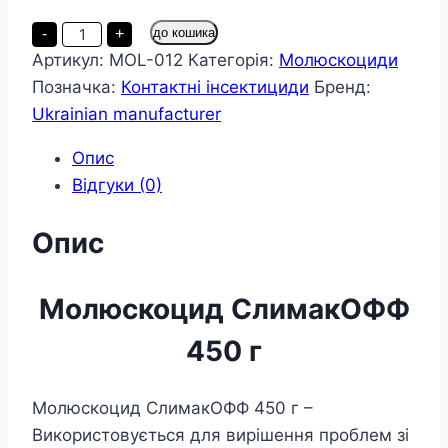
Молюскоцид
-
+
до кошика
СлимакОФФ
Артикул:
MOL-012
Категорія:
Молюскоциди
450
г
Позначка:
Контактні інсектициди
Бренд:
кількість
Ukrainian manufacturer
Опис
Відгуки (0)
Опис
Молюскоцид СлимакОФФ
450 г
Молюскоцид СлимакОФФ 450 г –
Використовується для вирішення проблем зі