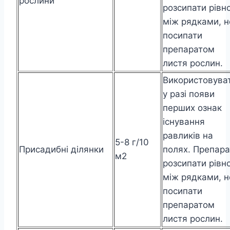
рослини
розсипати рівн
між рядками, н
посипати
препаратом
листя рослин.
Використовува
у разі появи
перших ознак
існування
равликів на
5-8 г/10
Присадибні ділянки
полях. Препара
м2
розсипати рівн
між рядками, н
посипати
препаратом
листя рослин.