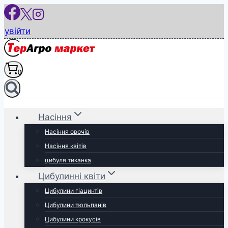
Перейти
до
увійти
вмісту
0
Насіння
Насіння овочів
Насіння квітів
цибуля тиканка
Цибулинні квіти
Цибулини гіацинтів
Цибулини тюльпанів
Цибулини крокусів