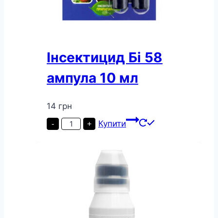
Інсектицид Бі 58
ампула 10 мл
14
грн
Інсектицид
Купити
-
+
Бі
58
ампула
10
мл
кількість