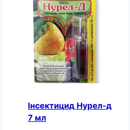
Інсектицид Нурел-д
7 мл