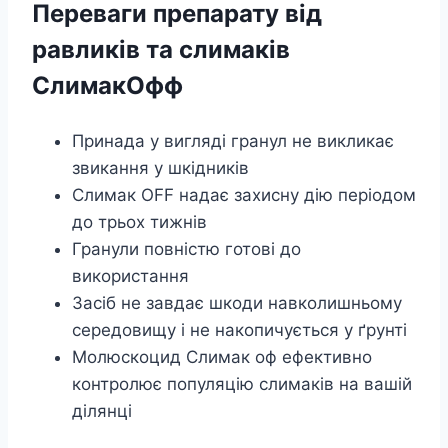
Переваги препарату від
равликів та слимаків
СлимакОфф
Принада у вигляді гранул не викликає
звикання у шкідників
Слимак OFF надає захисну дію періодом
до трьох тижнів
Гранули повністю готові до
використання
Засіб не завдає шкоди навколишньому
середовищу і не накопичується у ґрунті
Молюскоцид Слимак оф ефективно
контролює популяцію слимаків на вашій
ділянці