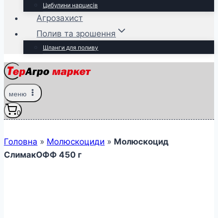
Цибулини нарцисів
Агрозахист
Полив та зрошення
Шланги для поливу
меню
0
Головна
»
Молюскоциди
»
Молюскоцид
СлимакОФФ 450 г