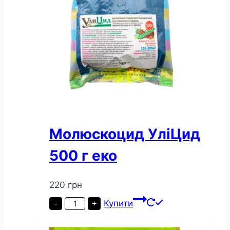
Молюскоцид УліЦид
500 г еко
220
грн
Молюскоцид
Купити
-
+
УліЦид
500
г