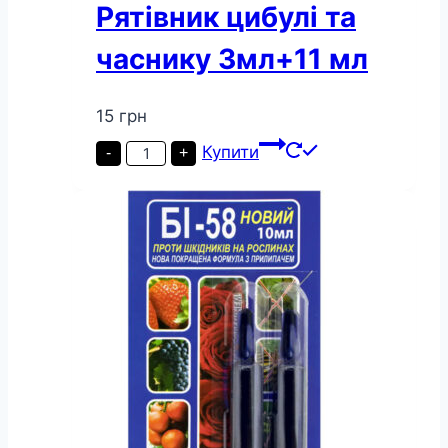
Рятівник цибулі та
часнику 3мл+11 мл
15
грн
Рятівник
Купити
-
+
цибулі
та
часнику
3мл+11
мл
кількість