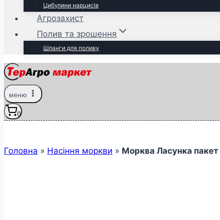
Цибулини нарцисів
Агрозахист
Полив та зрошення
Шланги для поливу
меню
0
Головна
»
Насіння моркви
»
Морква Ласунка пакет 