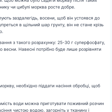
им. Щоб можна було садити моркву після таких
аснику чи цибулі морква росте добре.
ують заздалегідь, восени, щоб він устоявся до
преться в щільний шар грунту, він не стане крізь
о.
вання з такого розрахунку: 25-30 г суперфосфату,
до весни. Навесні потрібно буде лише розрівняти
моркву, необхідно піддати насіння обробці, щоб
 Замість води можна приготувати поживний розчин
асіння чистою водою, загорніть у тканину і