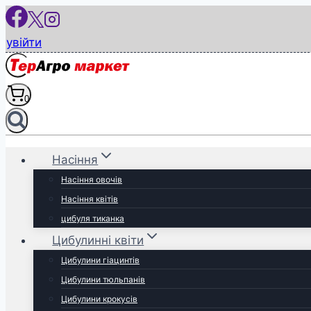
Перейти
до
увійти
вмісту
0
Насіння
Насіння овочів
Насіння квітів
цибуля тиканка
Цибулинні квіти
Цибулини гіацинтів
Цибулини тюльпанів
Цибулини крокусів