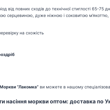
іод від повних сходів до технічної стиглості 65-75 дн
ою серцевиною, дуже ніжною і соковитою м’якоттю, в
еревірку на схожість
роздріб
 Моркви “Лакомка”
ви можете в нашому спеціалізован
ти насіння моркви оптом: доставка по Ук