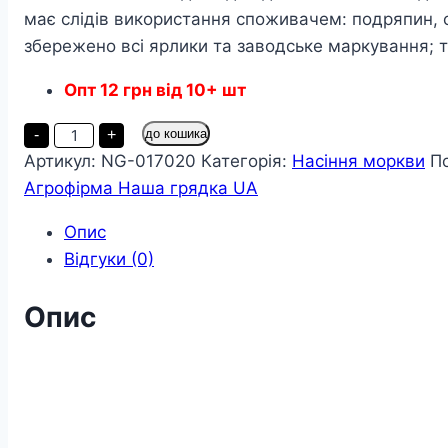
має слідів використання споживачем: подряпин, 
збережено всі ярлики та заводське маркування; т
Опт
12
грн
від 10+ шт
Морква
-
+
до кошика
Ласунка
Артикул:
NG-017020
Категорія:
Насіння моркви
П
пакет
20
Агрофірма Наша грядка UA
грамів
кількість
Опис
Відгуки (0)
Опис