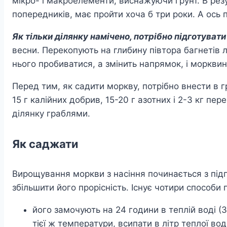
мікро- і макроелементи, виснажуючи ґрунт. В рез
попередників, має пройти хоча б три роки. А ось п
Як тільки ділянку намічено, потрібно підготувати
весни. Перекопують на глибину півтора багнетів л
нього пробиватися, а змінить напрямок, і моркв
Перед тим, як садити моркву, потрібно внести в г
15 г калійних добрив, 15-20 г азотних і 2-3 кг пе
ділянку граблями.
Як саджати
Вирощування моркви з насіння починається з підг
збільшити його прорісність. Існує чотири способи 
його замочують на 24 години в теплій воді (
тієї ж температури, всипати в літр теплої во