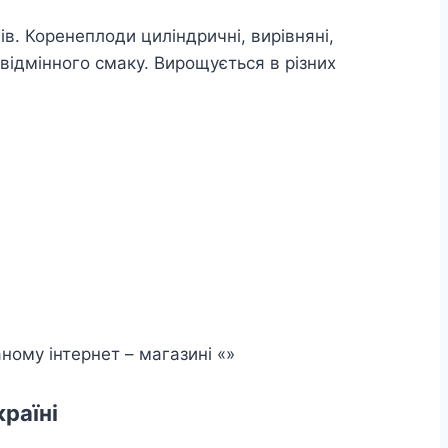
ів. Коренеплоди циліндричні, вирівняні,
ідмінного смаку. Вирощується в різних
ому інтернет – магазині «»
раїні