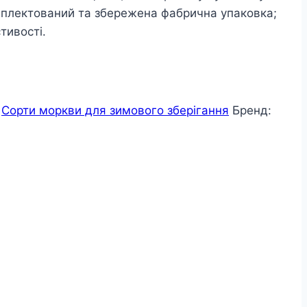
омплектований та збережена фабрична упаковка;
тивості.
,
Сорти моркви для зимового зберігання
Бренд: