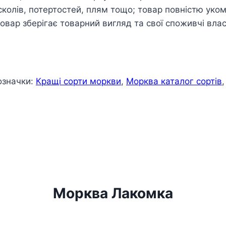
сколів, потертостей, плям тощо; товар повністю ук
овар зберігає товарний вигляд та свої споживчі влас
означки:
Кращі сорти моркви
,
Морква каталог сортів
Морква Лакомка