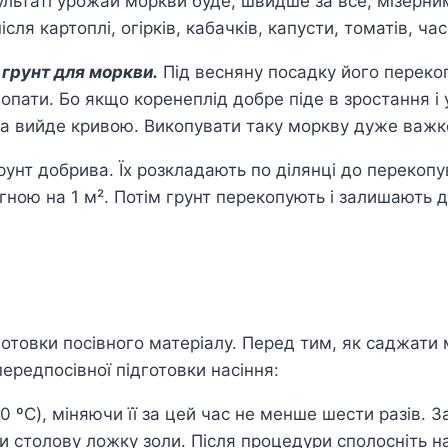
ультаті урожай моркви буде, швидше за все, мізерн
ісля картоплі, огірків, кабачків, капусти, томатів, ч
 грунт для моркви.
Під весняну посадку його перекоп
опати. Бо якщо коренеплід добре піде в зростання і у
ина вийде кривою. Викопувати таку моркву дуже важк
рунт добрива. Їх розкладають по ділянці до перекопу
регною на 1 м². Потім грунт перекопують і залишають 
отовки посівного матеріалу. Перед тим, як саджати 
передпосівної підготовки насіння:
30 ºC), міняючи її за цей час не менше шести разів.
ди столову ложку золи. Після процедури сполосніть н