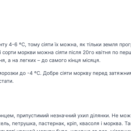
у 4-6 ºC, тому сіяти їх можна, як тільки земля прог
глі сорти моркви можна сіяти після 20го квітня по п
я, а на легких – до самого кінця місяця.
аморозки до -4 ºC. Добре сіяти моркву перед затяжн
стати.
сонцем, припустимий незначний ухил ділянки. Не м
ль, петрушка, пастернак, кріп, квасоля і морква. Так