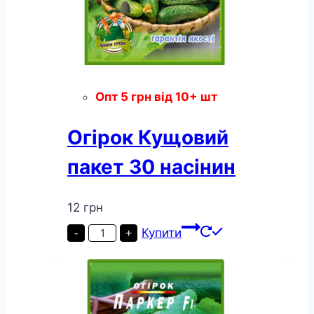
Опт
5
грн
від 10+ шт
Огірок Кущовий
пакет 30 насінин
12
грн
Огірок
Купити
-
+
Кущовий
пакет
30
насінин
кількість