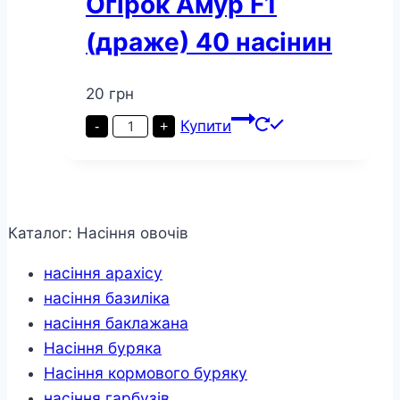
Огірок Амур F1
(драже) 40 насінин
20
грн
Огірок
Купити
-
+
Амур
F1
(драже)
40
насінин
кількість
Каталог: Насіння овочів
насіння арахісу
насіння базиліка
насіння баклажана
Насіння буряка
Насіння кормового буряку
насіння гарбузів