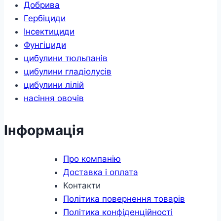
Добрива
Гербіциди
Інсектициди
Фунгіциди
цибулини тюльпанів
цибулини гладіолусів
цибулини лілій
насіння овочів
Інформація
Про компанію
Доставка і оплата
Контакти
Політика повернення товарів
Політика конфіденційності