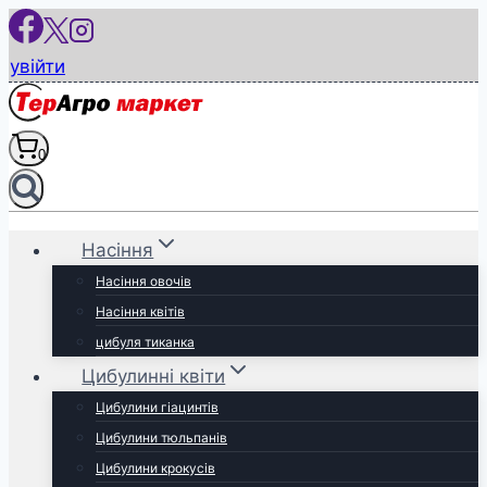
Перейти
до
увійти
вмісту
0
Насіння
Насіння овочів
Насіння квітів
цибуля тиканка
Цибулинні квіти
Цибулини гіацинтів
Цибулини тюльпанів
Цибулини крокусів