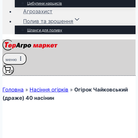
Цибулини нарцисів
Агрозахист
Полив та зрошення
Шланги для поливу
меню
0
Головна
»
Насіння огірків
»
Огірок Чайковський
(драже) 40 насінин