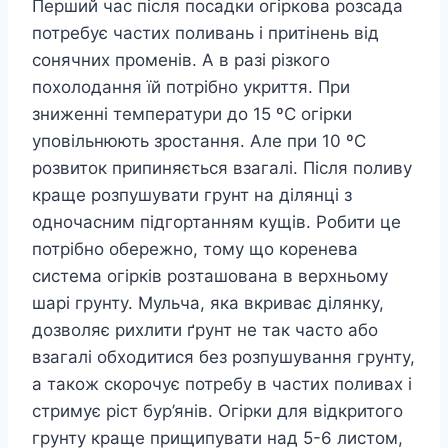
Перший час після посадки огіркова розсада
потребує частих поливань і притінень від
сонячних променів. А в разі різкого
похолодання їй потрібно укриття. При
зниженні температури до 15 ºC огірки
уповільнюють зростання. Але при 10 ºC
розвиток припиняється взагалі. Після поливу
краще розпушувати грунт на ділянці з
одночасним підгортанням кущів. Робити це
потрібно обережно, тому що коренева
система огірків розташована в верхньому
шарі грунту. Мульча, яка вкриває ділянку,
дозволяє рихлити ґрунт не так часто або
взагалі обходитися без розпушування грунту,
а також скорочує потребу в частих поливах і
стримує ріст бур’янів. Огірки для відкритого
грунту краще прищипувати над 5-6 листом,