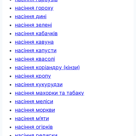
насіння гороху
насіння дині
насіння зелені
насіння кабачків
насіння кавуна
насіння капусти
насіння квасолі
насіння коріандру (кінзи)
насіння кропу
насіння кукурудзи
насіння махорки та табаку
насіння меліси
насіння моркви
насіння м’яти
насіння огірків
насіння редиски