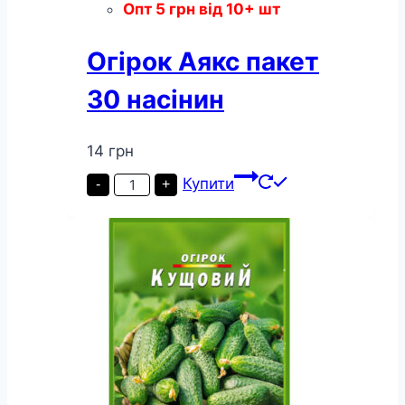
Опт
5
грн
від 10+ шт
Огірок Аякс пакет
30 насінин
14
грн
Огірок
Купити
-
+
Аякс
пакет
30
насінин
кількість