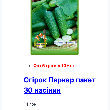
Опт
5
грн
від 10+ шт
Огірок Паркер пакет
30 насінин
14
грн