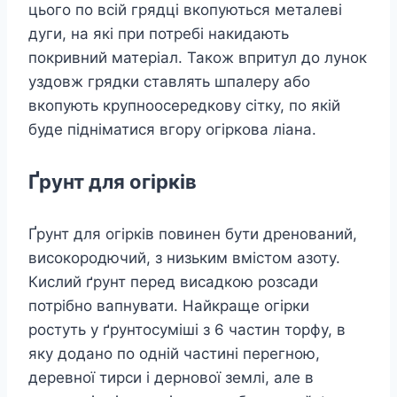
цього по всій грядці вкопуються металеві
дуги, на які при потребі накидають
покривний матеріал. Також впритул до лунок
уздовж грядки ставлять шпалеру або
вкопують крупноосередкову сітку, по якій
буде підніматися вгору огіркова ліана.
Ґрунт для огірків
Ґрунт для огірків повинен бути дренований,
високородючий, з низьким вмістом азоту.
Кислий ґрунт перед висадкою розсади
потрібно вапнувати. Найкраще огірки
ростуть у ґрунтосуміші з 6 частин торфу, в
яку додано по одній частині перегною,
деревної тирси і дернової землі, але в