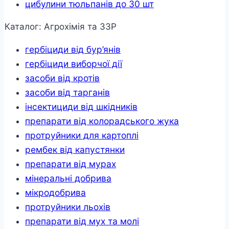
цибулини тюльпанів до 30 шт
Каталог: Агрохімія та ЗЗР
гербіциди від бур’янів
гербіциди виборчої дії
засоби від кротів
засоби від тарганів
інсектициди від шкідників
препарати від колорадського жука
протруйники для картоплі
рембек від капустянки
препарати від мурах
мінеральні добрива
мікродобрива
протруйники льохів
препарати від мух та молі