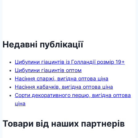
Недавні публікації
Цибулини гіацинтів із Голландії розмір 19+
Цибулини гіацинтів оптом
Насіння спаржі, вигідна оптова ціна
Насіння кабачків, вигідна оптова ціна
Сорти декоративного перцю, вигідна оптова
ціна
Товари від наших партнерів