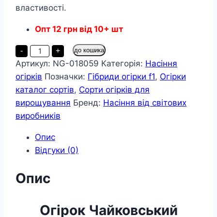
властивості.
Опт
12
грн
від 10+ шт
Огірок
-
+
до кошика
Чайковський
Артикул:
NG-018059
Категорія:
Насіння
(драже)
40
огірків
Позначки:
Гібриди огірки f1
,
Огірки
насінин
кількість
каталог сортів
,
Сорти огірків для
вирощування
Бренд:
Насіння від світових
виробників
Опис
Відгуки (0)
Опис
Огірок Чайковський