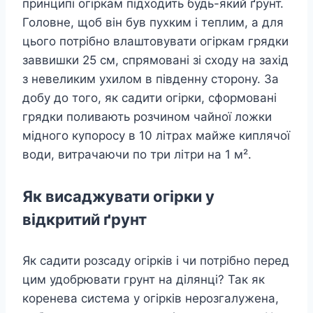
принципі огіркам підходить будь-який ґрунт.
Головне, щоб він був пухким і теплим, а для
цього потрібно влаштовувати огіркам грядки
заввишки 25 см, спрямовані зі сходу на захід
з невеликим ухилом в південну сторону. За
добу до того, як садити огірки, сформовані
грядки поливають розчином чайної ложки
мідного купоросу в 10 літрах майже киплячої
води, витрачаючи по три літри на 1 м².
Як висаджувати огірки у
відкритий ґрунт
Як садити розсаду огірків і чи потрібно перед
цим удобрювати грунт на ділянці? Так як
коренева система у огірків нерозгалужена,