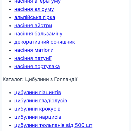
насіння агератуму
насіння алісуму
альпійська гірка
насіння айстри
насіння бальзаміну
декоративний соняшник
насіння матіоли
насіння петунії
насіння портулака
Каталог: Цибулини з Голландії
цибулини гіацинтів
цибулини гладіолусів
цибулини крокусів
цибулини нарцисів
цибулини тюльпанів від 500 шт