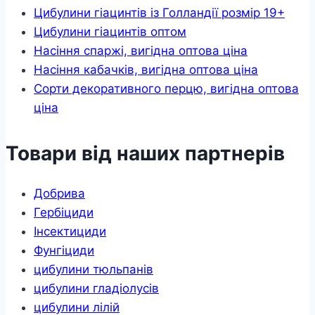
Цибулини гіацинтів із Голландії розмір 19+
Цибулини гіацинтів оптом
Насіння спаржі, вигідна оптова ціна
Насіння кабачків, вигідна оптова ціна
Сорти декоративного перцю, вигідна оптова
ціна
Товари від наших партнерів
Добрива
Гербіциди
Інсектициди
Фунгіциди
цибулини тюльпанів
цибулини гладіолусів
цибулини лілій