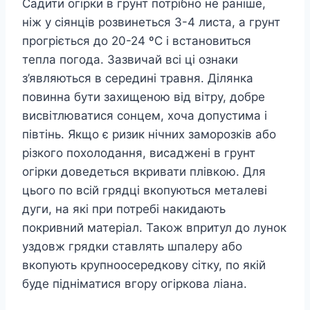
Садити огірки в грунт потрібно не раніше,
ніж у сіянців розвинеться 3-4 листа, а грунт
прогріється до 20-24 ºC і встановиться
тепла погода. Зазвичай всі ці ознаки
з’являються в середині травня. Ділянка
повинна бути захищеною від вітру, добре
висвітлюватися сонцем, хоча допустима і
півтінь. Якщо є ризик нічних заморозків або
різкого похолодання, висаджені в грунт
огірки доведеться вкривати плівкою. Для
цього по всій грядці вкопуються металеві
дуги, на які при потребі накидають
покривний матеріал. Також впритул до лунок
уздовж грядки ставлять шпалеру або
вкопують крупноосередкову сітку, по якій
буде підніматися вгору огіркова ліана.