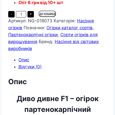
Опт
6
грн
від 10+ шт
Огірок
-
+
до кошика
Диво
Артикул:
NG-018073
Категорія:
Насіння
дивне
пакет
огірків
Позначки:
Огірки каталог сортів
,
12
насінин
Партенокарпічні огірки
,
Сорти огірків для
кількість
вирощування
Бренд:
Насіння від світових
виробників
Опис
Відгуки (0)
Опис
Диво дивне F1 – огірок
партенокарпічний