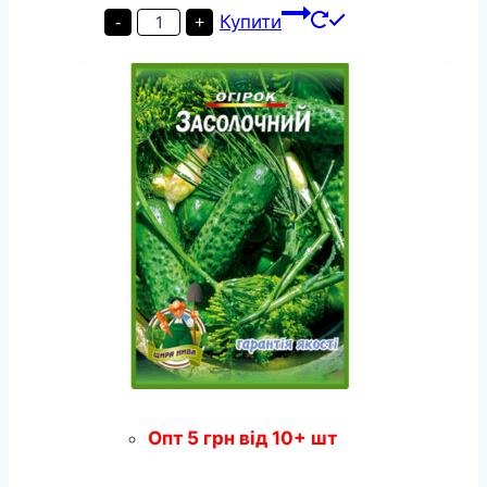
Огірок
Купити
-
+
Аякс
пакет
30
насінин
кількість
Опт
5
грн
від 10+ шт