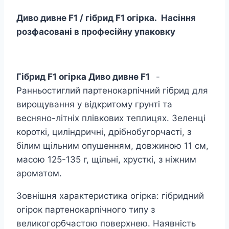
Диво дивне F1 / гібрид F1 огірка. Насіння
розфасовані в професійну упаковку
Гібрид F1 огірка Диво дивне F1
-
Ранньостиглий партенокарпічний гібрид для
вирощування у відкритому грунті та
весняно-літніх плівкових теплицях. Зеленці
короткі, циліндричні, дрібнобугорчасті, з
білим щільним опушенням, довжиною 11 см,
масою 125-135 г, щільні, хрусткі, з ніжним
ароматом.
Зовнішня характеристика огірка: гібридний
огірок партенокарпічного типу з
великогорбчастою поверхнею. Наявність