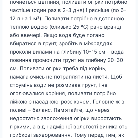
почнеться цвітіння, поливати огірки потрібно
частіше (один раз в 2-3 дня) і рясніше (по 6-
12 л на 1 м²). Поливати потрібно відстояною
теплою водою (близько 25 ºC) рано вранці
або ввечері. Якщо вода буде погано
вбиратися в грунт, зробіть в міжряддях
проколи вилами на глибину 10-15 см – вода
повинна промочити грунт на глибину 20-30
см. Поливати огірки треба під корінь,
намагаючись не потрапляти на листя. Щоб
струмінь води не розмивав грунт, і не
оголювалися коріння, поливати потрібно
лійкою з насадкою-розсікачем. Головне ж в
поливі – баланс. Пам’ятайте, що через
недостатнє зволоження огірки виростають
гіркими, а від надмірної вологості виникають
грибкові захворювання. Тому перед тим, як