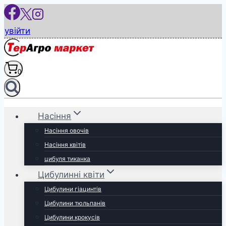
Перейти
до
увійти
вмісту
0
Насіння
Насіння овочів
Насіння квітів
цибуля тиканка
Цибулинні квіти
Цибулини гіацинтів
Цибулини тюльпанів
Цибулини крокусів