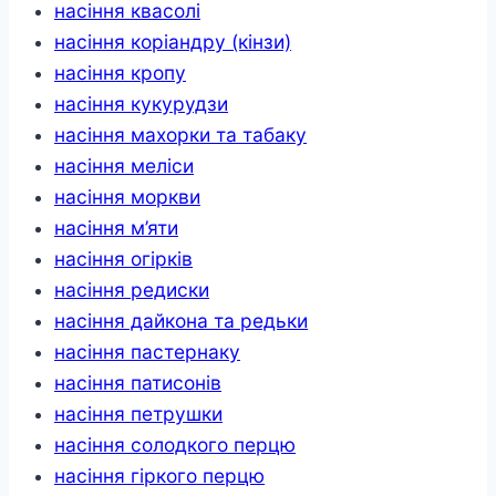
насіння квасолі
насіння коріандру (кінзи)
насіння кропу
насіння кукурудзи
насіння махорки та табаку
насіння меліси
насіння моркви
насіння м’яти
насіння огірків
насіння редиски
насіння дайкона та редьки
насіння пастернаку
насіння патисонів
насіння петрушки
насіння солодкого перцю
насіння гіркого перцю