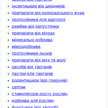
інсектициди від шкідників
препарати від колорадського жука
протруйники для картоплі
рембек від капустянки
препарати від мурах
мінеральні добрива
мікродобрива
протруйники льохів
препарати від мух та молі
засоби від тарганів
пастки для тарганів
родентициди (від гризунів)
септик
стимулятори росту рослин
добрива для рослин
фунгіциди (від хвороб)