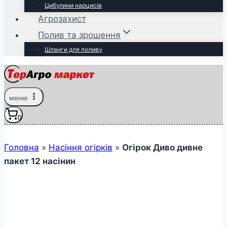
Цибулини нарцисів
Агрозахист
Полив та зрошення
Шланги для поливу
меню
0
Головна
»
Насіння огірків
»
Огірок Диво дивне
пакет 12 насінин