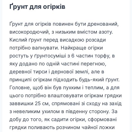
Ґрунт для огірків
Ґрунт для огірків повинен бути дренований,
високородючий, з низьким вмістом азоту.
Кислий ґрунт перед висадкою розсади
потрібно вапнувати. Найкраще огірки
ростуть у ґрунтосуміші з 6 частин торфу, в
яку додано по одній частині перегною,
деревної тирси і дернової землі, але в
принципі огіркам підходить будь-який ґрунт.
Головне, щоб він був пухким і теплим, а для
цього потрібно влаштовувати огіркам грядки
заввишки 25 см, спрямовані зі сходу на захід
з невеликим ухилом в південну сторону. За
добу до того, як садити огірки, сформовані
грядки поливають розчином чайної ложки