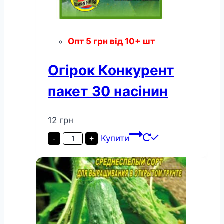
Опт
5
грн
від 10+ шт
Огірок Конкурент
пакет 30 насінин
12
грн
Огірок
Купити
-
+
Конкурент
пакет
30
насінин
кількість