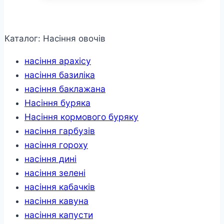
Каталог: Насіння овочів
насіння арахісу
насіння базиліка
насіння баклажана
Насіння буряка
Насіння кормового буряку
насіння гарбузів
насіння гороху
насіння дині
насіння зелені
насіння кабачків
насіння кавуна
насіння капусти