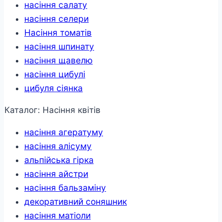
насіння салату
насіння селери
Насіння томатів
насіння шпинату
насіння щавелю
насіння цибулі
цибуля сіянка
Каталог: Насіння квітів
насіння агератуму
насіння алісуму
альпійська гірка
насіння айстри
насіння бальзаміну
декоративний соняшник
насіння матіоли