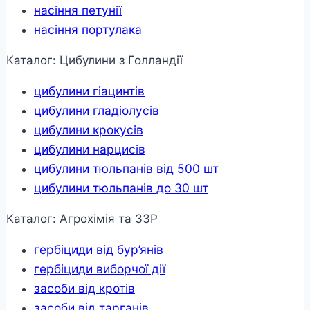
насіння петунії
насіння портулака
Каталог: Цибулини з Голландії
цибулини гіацинтів
цибулини гладіолусів
цибулини крокусів
цибулини нарцисів
цибулини тюльпанів від 500 шт
цибулини тюльпанів до 30 шт
Каталог: Агрохімія та ЗЗР
гербіциди від бур’янів
гербіциди виборчої дії
засоби від кротів
засоби від тарганів