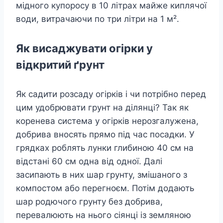
мідного купоросу в 10 літрах майже киплячої
води, витрачаючи по три літри на 1 м².
Як висаджувати огірки у
відкритий ґрунт
Як садити розсаду огірків і чи потрібно перед
цим удобрювати грунт на ділянці? Так як
коренева система у огірків нерозгалужена,
добрива вносять прямо під час посадки. У
грядках роблять лунки глибиною 40 см на
відстані 60 см одна від одної. Далі
засипають в них шар грунту, змішаного з
компостом або перегноєм. Потім додають
шар родючого грунту без добрива,
перевалюють на нього сіянці із земляною