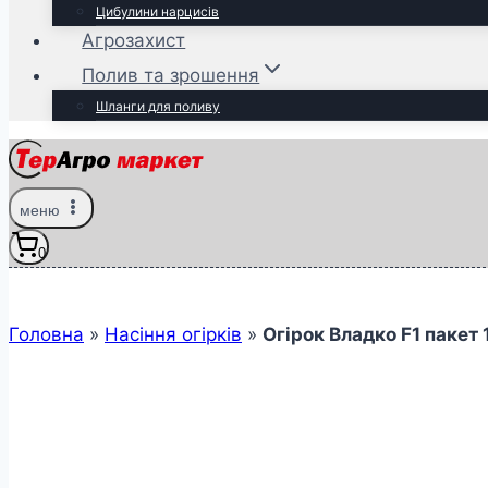
Цибулини нарцисів
Агрозахист
Полив та зрошення
Шланги для поливу
меню
0
Головна
»
Насіння огірків
»
Огірок Владко F1 пакет 