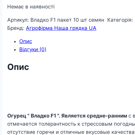
Немає в наявності
Артикул:
Владко F1 пакет 10 шт семян
Категорія:
Бренд:
Агрофірма Наша грядка UA
Опис
Відгуки (0)
Опис
Огурец " Владко F1 ". Является средне-ранним
с 
отмечается толерантность к стрессовым погодны
отсутствие горечи и отличные вкусовые качества