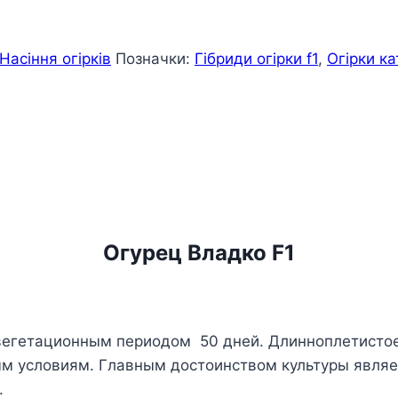
Насіння огірків
Позначки:
Гібриди огірки f1
,
Огірки ка
Огурец Владко F1
вегетационным периодом 50 дней. Длинноплетистое
м условиям. Главным достоинством культуры являе
.