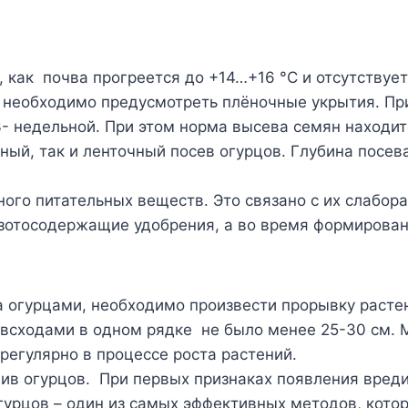
, как почва прогреется до +14…+16 °C и отсутствуе
о необходимо предусмотреть плёночные укрытия. Пр
3- недельной. При этом норма высева семян находит
ый, так и ленточный посев огурцов. Глубина посев
ного питательных веществ. Это связано с их слабор
зотосодержащие удобрения, а во время формирован
за огурцами, необходимо произвести прорывку расте
у всходами в одном рядке не было менее 25-30 см.
регулярно в процессе роста растений.
ив огурцов. При первых признаках появления вредит
урцов – один из самых эффективных методов, котор