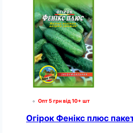
Опт
5
грн
від 10+ шт
Огірок Фенікс плюс пакет