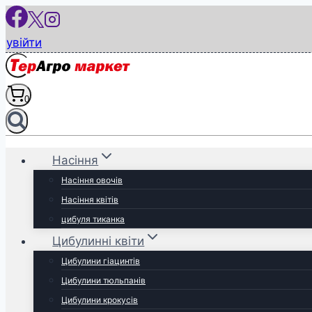
Перейти
до
увійти
вмісту
0
Насіння
Насіння овочів
Насіння квітів
цибуля тиканка
Цибулинні квіти
Цибулини гіацинтів
Цибулини тюльпанів
Цибулини крокусів