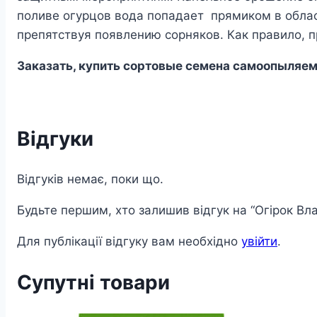
поливе огурцов вода попадает прямиком в облас
препятствуя появлению сорняков. Как правило, 
Заказать, купить сортовые семена самоопыляемы
Відгуки
Відгуків немає, поки що.
Будьте першим, хто залишив відгук на “Огірок Вла
Для публікації відгуку вам необхідно
увійти
.
Супутні товари