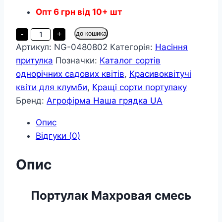
Опт
6
грн
від 10+ шт
Портулак
-
+
до кошика
Махрова
Артикул:
NG-0480802
Категорія:
Насіння
суміш
пакет
притулка
Позначки:
Каталог сортів
500
насінин
однорічних садових квітів
,
Красивоквітучі
кількість
квіти для клумби
,
Кращі сорти портулаку
Бренд:
Агрофірма Наша грядка UA
Опис
Відгуки (0)
Опис
Портулак Махровая смесь