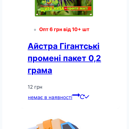
Опт
6
грн
від 10+ шт
Айстра Гігантські
промені пакет 0,2
грама
12
грн
немає в наявності