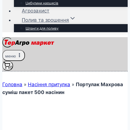
Цибулини нарцисів
Агрозахист
Полив та зрошення
Шланги для поливу
меню
0
Головна
»
Насіння притулка
»
Портулак Махрова
суміш пакет 500 насінин