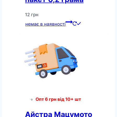
12
грн
немає в наявності
Опт
6
грн
від 10+ шт
Айстра Мацумото