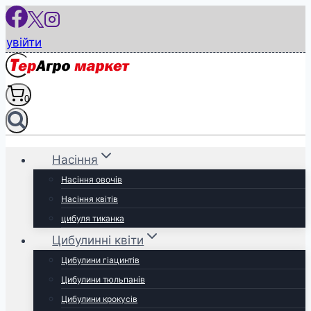
Перейти
до
увійти
вмісту
0
Насіння
Насіння овочів
Насіння квітів
цибуля тиканка
Цибулинні квіти
Цибулини гіацинтів
Цибулини тюльпанів
Цибулини крокусів