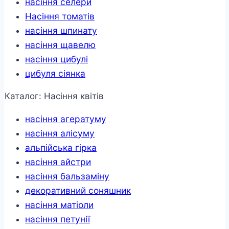
насіння селери
Насіння томатів
насіння шпинату
насіння щавелю
насіння цибулі
цибуля сіянка
Каталог: Насіння квітів
насіння агератуму
насіння алісуму
альпійська гірка
насіння айстри
насіння бальзаміну
декоративний соняшник
насіння матіоли
насіння петунії