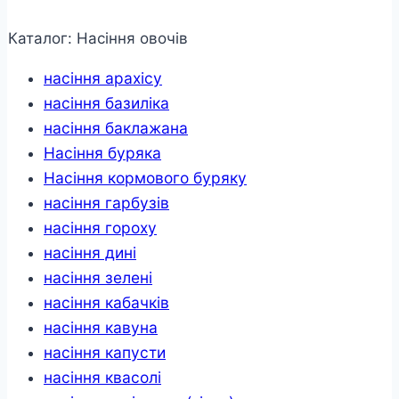
Каталог: Насіння овочів
насіння арахісу
насіння базиліка
насіння баклажана
Насіння буряка
Насіння кормового буряку
насіння гарбузів
насіння гороху
насіння дині
насіння зелені
насіння кабачків
насіння кавуна
насіння капусти
насіння квасолі