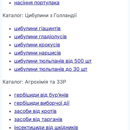
насіння портулака
Каталог: Цибулини з Голландії
цибулини гіацинтів
цибулини гладіолусів
цибулини крокусів
цибулини нарцисів
цибулини тюльпанів від 500 шт
цибулини тюльпанів до 30 шт
Каталог: Агрохімія та ЗЗР
гербіциди від бур’янів
гербіциди виборчої дії
засоби від кротів
засоби від тарганів
інсектициди від шкідників