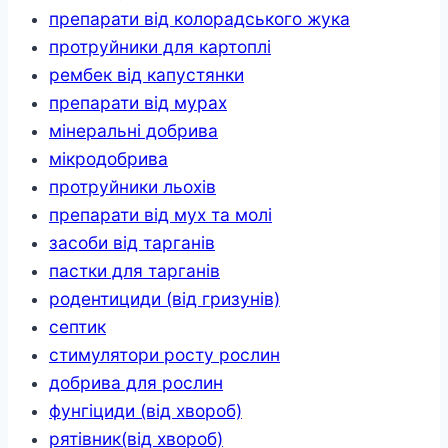
препарати від колорадського жука
протруйники для картоплі
рембек від капустянки
препарати від мурах
мінеральні добрива
мікродобрива
протруйники льохів
препарати від мух та молі
засоби від тарганів
пастки для тарганів
родентициди (від гризунів)
септик
стимулятори росту рослин
добрива для рослин
фунгіциди (від хвороб)
рятівник(від хвороб)