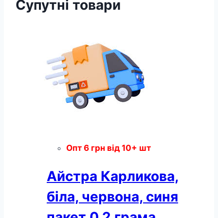
Супутні товари
Опт
6
грн
від 10+ шт
Айстра Карликова,
біла, червона, синя
пакет 0,2 грама