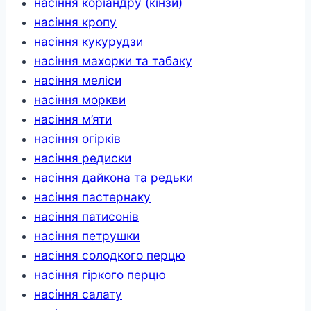
насіння коріандру (кінзи)
насіння кропу
насіння кукурудзи
насіння махорки та табаку
насіння меліси
насіння моркви
насіння м’яти
насіння огірків
насіння редиски
насіння дайкона та редьки
насіння пастернаку
насіння патисонів
насіння петрушки
насіння солодкого перцю
насіння гіркого перцю
насіння салату