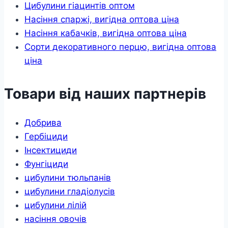
Цибулини гіацинтів оптом
Насіння спаржі, вигідна оптова ціна
Насіння кабачків, вигідна оптова ціна
Сорти декоративного перцю, вигідна оптова
ціна
Товари від наших партнерів
Добрива
Гербіциди
Інсектициди
Фунгіциди
цибулини тюльпанів
цибулини гладіолусів
цибулини лілій
насіння овочів