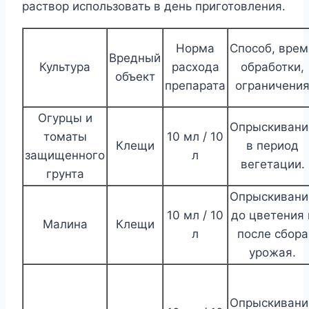
раствор использовать в день приготовления.
Норма
Способ, врем
Вредный
Культура
расхода
обработки,
объект
препарата
ограничени
Огурцы и
Опрыскивани
томаты
10 мл / 10
Клещи
в период
защищенного
л
вегетации.
грунта
Опрыскивани
10 мл / 10
до цветения 
Малина
Клещи
л
после сбора
урожая.
Опрыскивани