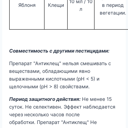
10 мл / 10
Яблоня
Клещи
в период
л
вегетации.
Совместимость с другими пестицидами:
Препарат "Антиклещ" ​нельзя смешивать с
веществами, обладающими явно
выраженными кислотными (рН < 5) и
щелочными (рН > 8) свойствами.
Период защитного действия:
Не менее 15
суток. Не селективен. Эффект наблюдается
через несколько часов после
обработки. Препарат "Антиклещ" Не