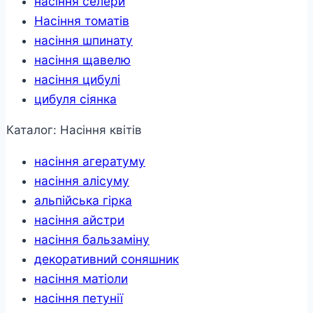
насіння селери
Насіння томатів
насіння шпинату
насіння щавелю
насіння цибулі
цибуля сіянка
Каталог: Насіння квітів
насіння агератуму
насіння алісуму
альпійська гірка
насіння айстри
насіння бальзаміну
декоративний соняшник
насіння матіоли
насіння петунії