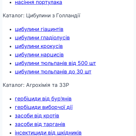
насіння портулака
Каталог: Цибулини з Голландії
цибулини гіацинтів
цибулини гладіолусів
цибулини крокусів
цибулини нарцисів
цибулини тюльпанів від 500 шт
цибулини тюльпанів до 30 шт
Каталог: Агрохімія та ЗЗР
гербіциди від бур’янів
гербіциди виборчої дії
засоби від кротів
засоби від тарганів
інсектициди від шкідників