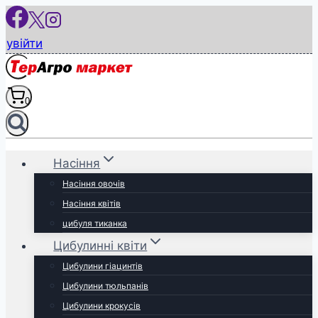
Перейти
до
увійти
вмісту
0
Насіння
Насіння овочів
Насіння квітів
цибуля тиканка
Цибулинні квіти
Цибулини гіацинтів
Цибулини тюльпанів
Цибулини крокусів