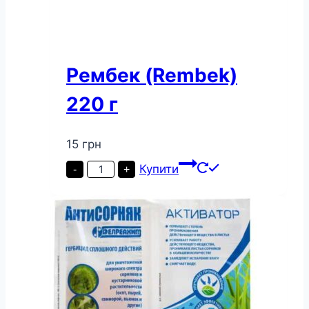
Рембек (Rembek)
220 г
15
грн
Рембек
Купити
-
+
(Rembek)
220
г
кількість