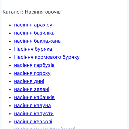
Каталог: Насіння овочів
насіння арахісу
насіння базиліка
насіння баклажана
Насіння буряка
Насіння кормового буряку
насіння гарбузів
насіння гороху
насіння дині
насіння зелені
насіння кабачків
насіння кавуна
насіння капусти
насіння квасолі