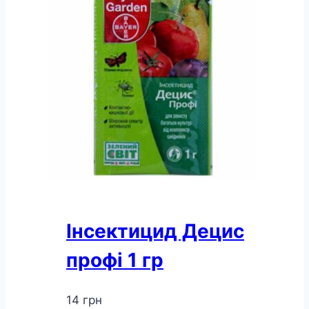
Інсектицид Децис
профі 1 гр
14
грн