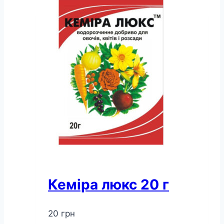
мл
кількість
Кеміра люкс 20 г
20
грн