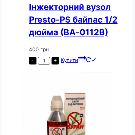
Інжекторний вузол
Presto-PS байпас 1/2
дюйма (ВА-0112В)
400
грн
Інжекторний
Купити
-
+
вузол
Presto-
PS
байпас
1/2
дюйма
(ВА-0112В)
кількість