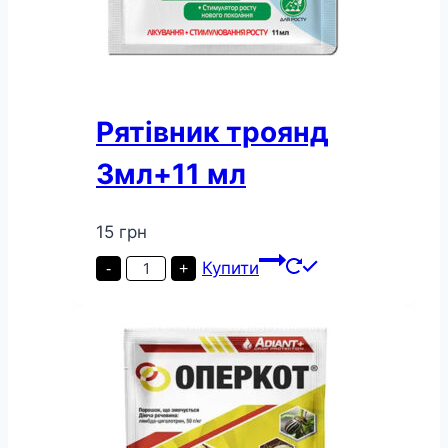
Рятiвник троянд
3мл+11 мл
15
грн
Рятiвник
Купити
-
+
троянд
3мл+11
мл
кількість