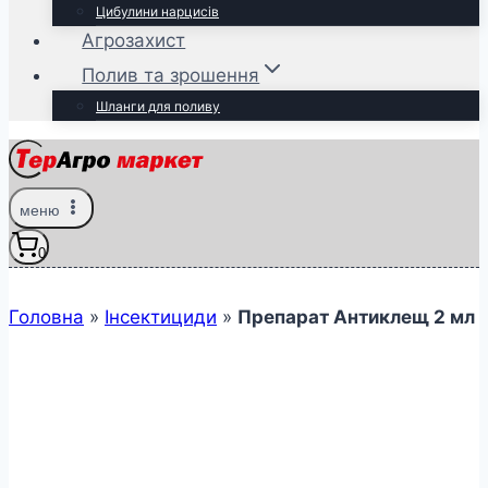
Цибулини нарцисів
Агрозахист
Полив та зрошення
Шланги для поливу
меню
0
Головна
»
Інсектициди
»
Препарат Антиклещ 2 мл