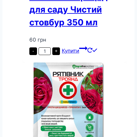
для саду Чистий
стовбур 350 мл
60
грн
Інсекто-
Купити
-
+
акарицид
для
саду
Чистий
стовбур
350
мл
кількість