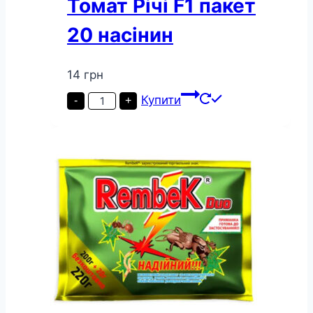
Томат Річі F1 пакет
20 насінин
14
грн
Томат
Купити
-
+
Річі
F1
пакет
20
насінин
кількість