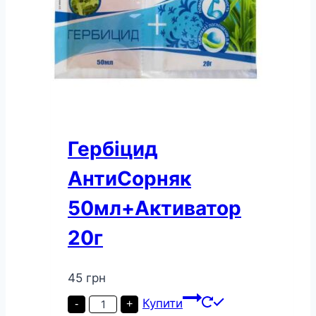
Гербіцид
АнтиСорняк
50мл+Активатор
20г
45
грн
Гербіцид
Купити
-
+
АнтиСорняк