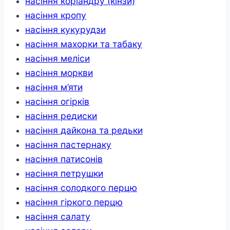
насіння коріандру (кінзи)
насіння кропу
насіння кукурудзи
насіння махорки та табаку
насіння меліси
насіння моркви
насіння м’яти
насіння огірків
насіння редиски
насіння дайкона та редьки
насіння пастернаку
насіння патисонів
насіння петрушки
насіння солодкого перцю
насіння гіркого перцю
насіння салату