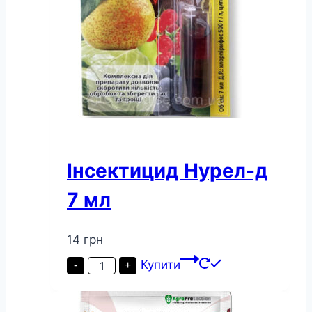
Інсектицид Нурел-д
7 мл
14
грн
Інсектицид
Купити
-
+
Нурел-
д
7
мл