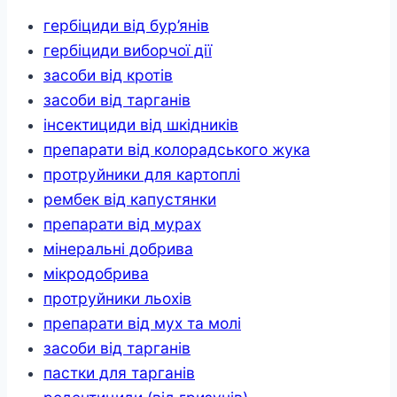
гербіциди від бур’янів
гербіциди виборчої дії
засоби від кротів
засоби від тарганів
інсектициди від шкідників
препарати від колорадського жука
протруйники для картоплі
рембек від капустянки
препарати від мурах
мінеральні добрива
мікродобрива
протруйники льохів
препарати від мух та молі
засоби від тарганів
пастки для тарганів