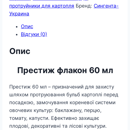
протруйники для картопля
Бренд:
Сингента-
Украина
Опис
Відгуки (0)
Опис
Престиж флакон 60 мл
Престиж 60 мл – призначений для захисту
шляхом протруювання бульб картоплі перед
посадкою, замочування кореневої системи
овочевих культур: баклажану, перцю,
томату, капусти. Ефективно захищає
плодові, декоративні та лісові культури.