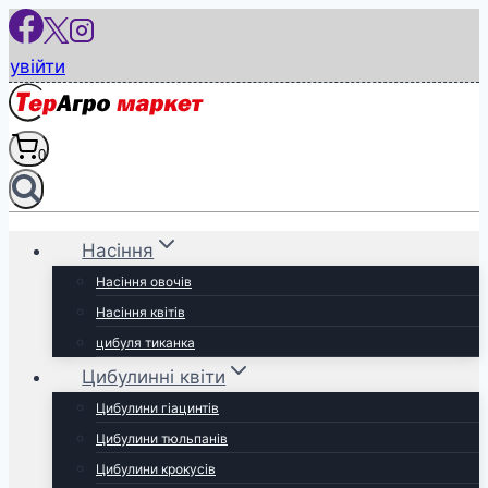
Перейти
до
увійти
вмісту
0
Насіння
Насіння овочів
Насіння квітів
цибуля тиканка
Цибулинні квіти
Цибулини гіацинтів
Цибулини тюльпанів
Цибулини крокусів