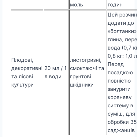
моль
годин
Цей розчин
додати до
«болтанки
глина, пере
вода (0,7 к
0,8 кг: 1,0 л
Плодові,
листогризні,
Перед
декоративні
20 мл / 1
смоктаючі та
посадкою
та лісові
л води
ґрунтові
повністю
культури
шкідники
занурити
кореневу
систему в
суміш, для
обробки 3
саджанців