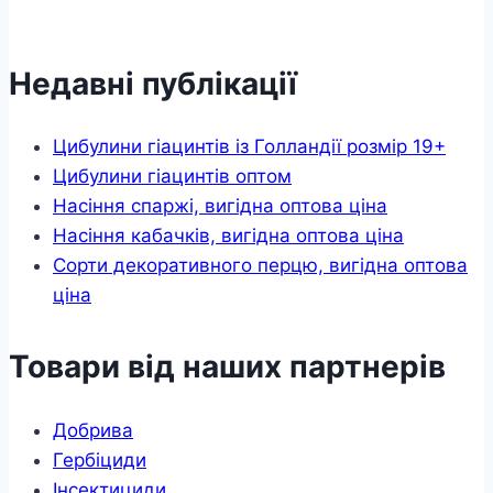
Недавні публікації
Цибулини гіацинтів із Голландії розмір 19+
Цибулини гіацинтів оптом
Насіння спаржі, вигідна оптова ціна
Насіння кабачків, вигідна оптова ціна
Сорти декоративного перцю, вигідна оптова
ціна
Товари від наших партнерів
Добрива
Гербіциди
Інсектициди