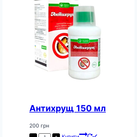
Антихрущ 150 мл
200
грн
Антихрущ
Купити
-
+