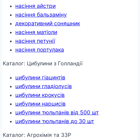
насіння айстри
насіння бальзаміну
декоративний соняшник
насіння матіоли
насіння петунії
насіння портулака
Каталог: Цибулини з Голландії
цибулини гіацинтів
цибулини гладіолусів
цибулини крокусів
цибулини нарцисів
цибулини тюльпанів від 500 шт
цибулини тюльпанів до 30 шт
Каталог: Агрохімія та ЗЗР