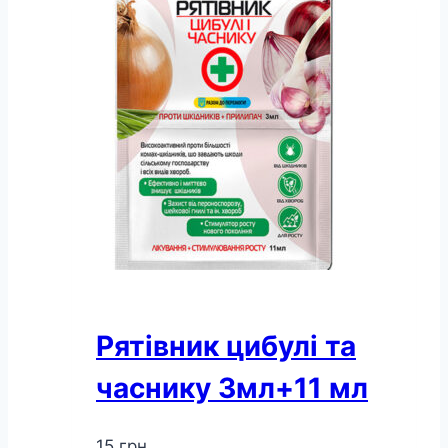
кількість
Рятівник цибулі та
часнику 3мл+11 мл
15
грн