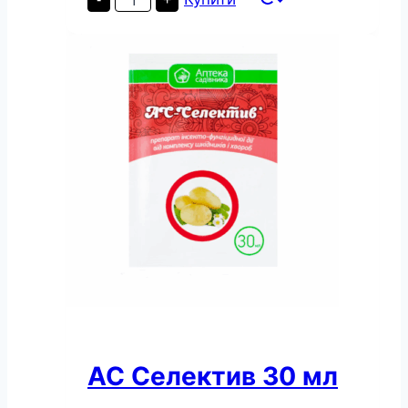
150
мл
кількість
АС Селектив 30 мл