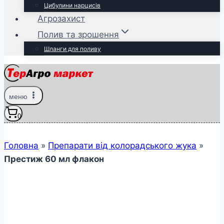
Цибулини нарцисів
Агрозахист
Полив та зрошення
Шланги для поливу
меню
0
Головна
»
Препарати від колорадського жука
»
Престиж 60 мл флакон