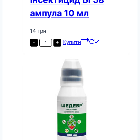
ампула 10 мл
14
грн
Інсектицид
Купити
-
+
Бі
58
ампула
10
мл
кількість