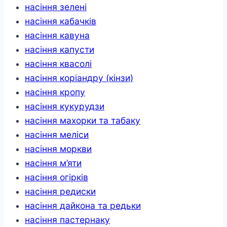
насіння зелені
насіння кабачків
насіння кавуна
насіння капусти
насіння квасолі
насіння коріандру (кінзи)
насіння кропу
насіння кукурудзи
насіння махорки та табаку
насіння меліси
насіння моркви
насіння м’яти
насіння огірків
насіння редиски
насіння дайкона та редьки
насіння пастернаку