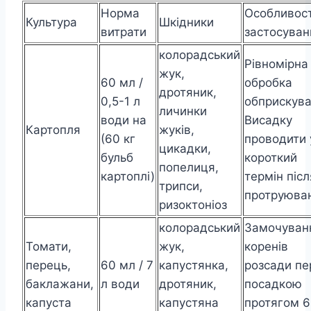
Норма
Особливост
Культура
Шкідники
витрати
застосуван
колорадський
Рівномірна
жук,
60 мл /
обробка
дротяник,
0,5-1 л
обприскув
личинки
води на
Висадку
Картопля
жуків,
(60 кг
проводити 
цикадки,
бульб
короткий
попелиця,
картоплі)
термін післ
трипси,
протруюва
ризоктоніоз
колорадський
Замочуван
Томати,
жук,
коренів
перець,
60 мл / 7
капустянка,
розсади пе
баклажани,
л води
дротяник,
посадкою
капуста
капустяна
протягом 6