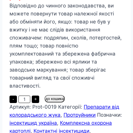
Відповідно до чинного законодавства, ви
можете повернути товар належної якості
або обміняти його, якщо: товар не був у
вжитку і не має слідів використання
споживачем: подряпин, сколів, потертостей,
плям тощо; товар повністю
укомплектований та збережена фабрична
упаковка; збережено всі ярлики та
заводське маркування; товар зберігає
товарний вигляд та свої споживчі
властивості.
Престиж
-
+
до кошика
60
Артикул:
Prot-0019
Категорії:
Препарати від
мл
флакон
колорадського жука
,
Протруйники
Позначки:
кількість
інсектицид україна
,
Комплексна охорона
картоплі
,
Контактні інсектициди
,