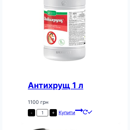
Антихрущ 1 л
1100
грн
Антихрущ
Купити
-
+
1
л
кількість