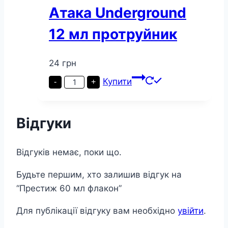
Атака Underground
12 мл протруйник
24
грн
Атака
Купити
-
+
Underground
12
мл
протруйник
Відгуки
кількість
Відгуків немає, поки що.
Будьте першим, хто залишив відгук на
“Престиж 60 мл флакон”
Для публікації відгуку вам необхідно
увійти
.