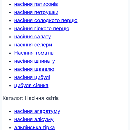
насіння патисонів
насіння петрушки
насіння солодкого перцю
насіння гіркого перцю
насіння салату
насіння селери
Насіння томатів
насіння шпинату
насіння щавелю
насіння цибулі
цибуля сіянка
Каталог: Насіння квітів
насіння агератуму
насіння алісуму
альпійська гірка