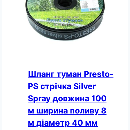
ширина
поливу
6
м
діаметр
32
мм
(502008-
7)
кількість
Шланг туман Presto-
PS стрічка Silver
Spray довжина 100
м ширина поливу 8
м діаметр 40 мм