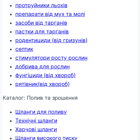
протруйники льохів
препарати від мух та молі
засоби від тарганів
пастки для тарганів
родентициди (від гризунів)
септик
стимулятори росту рослин
добрива для рослин
фунгіциди (від хвороб)
рятівник(від хвороб)
Каталог: Полив та зрошення
Шланги для поливу
Технічні шланги
Харчові шланги
Шланги високого тиску