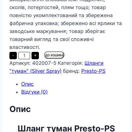
сколів, потертостей, плям тощо; товар
повністю укомплектований та збережена
фабрична упаковка; збережено всі ярлики та
заводське маркування; товар зберігає
товарний вигляд та свої споживчі
властивості.
Шланг
-
+
до кошика
туман
Артикул:
402007-5
Категорія:
Шланги
Presto-
PS
"туман" (Silver Spray)
Бренд:
Presto-PS
стрічка
Silver
Spray
Опис
довжина
Відгуки (0)
200
м
ширина
Опис
поливу
5
м
діаметр
Шланг туман Presto-PS
25