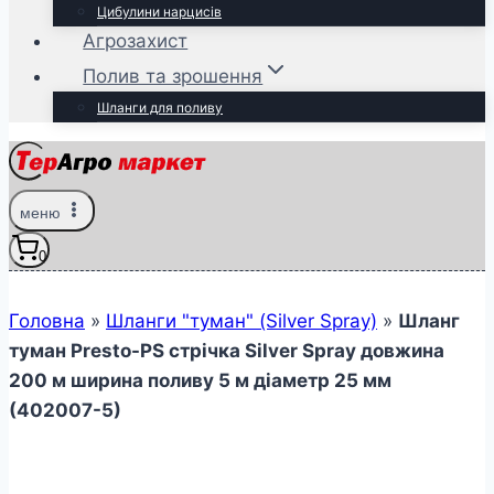
Цибулини нарцисів
Агрозахист
Полив та зрошення
Шланги для поливу
меню
0
Головна
»
Шланги "туман" (Silver Spray)
»
Шланг
туман Presto-PS стрічка Silver Spray довжина
200 м ширина поливу 5 м діаметр 25 мм
(402007-5)