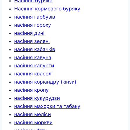
Насіння буряка
32
мм
Насіння кормового буряку
(501008-
7)
насіння гарбузів
кількість
насіння гороху
насіння дині
насіння зелені
насіння кабачків
насіння кавуна
насіння капусти
насіння квасолі
насіння коріандру (кінзи)
насіння кропу
насіння кукурудзи
насіння махорки та табаку
насіння меліси
насіння моркви