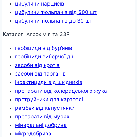
цибулини нарцисів
цибулини тюльпанів від 500 шт
цибулини тюльпанів до 30 шт
Каталог: Агрохімія та ЗЗР
гербіциди від бур’янів
гербіциди виборчої дії
засоби від кротів
засоби від тарганів
інсектициди від шкідників
препарати від колорадського жука
протруйники для картоплі
рембек від капустянки
препарати від мурах
мінеральні добрива
мікродобрива