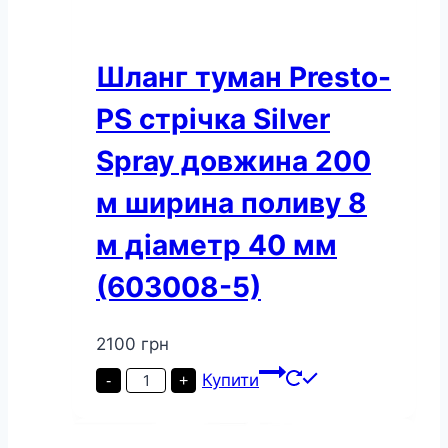
Шланг туман Presto-
PS стрічка Silver
Spray довжина 200
м ширина поливу 8
м діаметр 40 мм
(603008-5)
2100
грн
Шланг
Купити
-
+
туман
Presto-
PS
стрічка