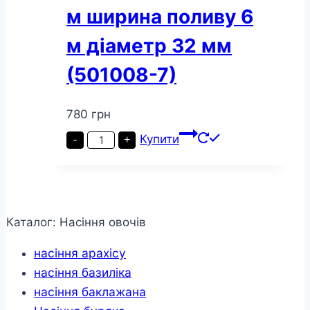
м ширина поливу 6
м діаметр 32 мм
(501008-7)
780
грн
Шланг
Купити
-
+
туман
Presto-
PS
стрічка
Silver
Spray
довжина
Каталог: Насіння овочів
100
м
насіння арахісу
ширина
поливу
насіння базиліка
6
м
насіння баклажана
діаметр