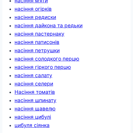
насіння м’яти
насіння огірків
насіння редиски
насіння дайкона та редьки
насіння пастернаку
насіння патисонів
насіння петрушки
насіння солодкого перцю
насіння гіркого перцю
насіння салату
насіння селери
Насіння томатів
насіння шпинату
насіння щавелю
насіння цибулі
цибуля сіянка