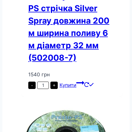
PS стрічка Silver
Spray довжина 200
м ширина поливу 6
м діаметр 32 мм
(502008-7)
1540
грн
Шланг
Купити
-
+
туман
Presto-
PS
стрічка
Silver
Spray
довжина
200
м