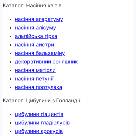
Каталог: Насіння квітів
насіння агератуму
насіння алісуму
альпійська гірка
насіння айстри
насіння бальзаміну
декоративний соняшник
насіння матіоли
насіння петунії
насіння портулака
Каталог: Цибулини з Голландії
цибулини гіацинтів
цибулини гладіолусів
цибулини крокусів