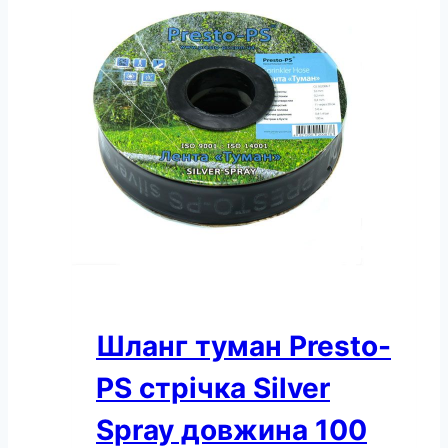
Silver
Spray
довжина
200
м
ширина
поливу
8
м
діаметр
40
мм
(603008-
5)
кількість
Шланг туман Presto-
PS стрічка Silver
Spray довжина 100