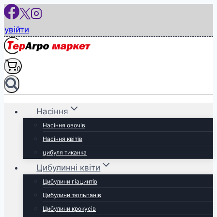
Перейти
до
увійти
вмісту
0
Насіння
Насіння овочів
Насіння квітів
цибуля тиканка
Цибулинні квіти
Цибулини гіацинтів
Цибулини тюльпанів
Цибулини крокусів