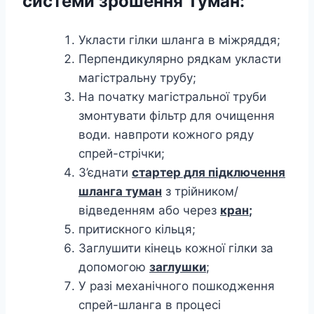
системи зрошення Туман:
Укласти гілки шланга в міжряддя;
Перпендикулярно рядкам укласти
магістральну трубу;
На початку магістральної труби
змонтувати фільтр для очищення
води. навпроти кожного ряду
спрей-стрічки;
З’єднати
стартер для підключення
шланга туман
з трійником/
відведенням або через
кран
;
притискного кільця;
Заглушити кінець кожної гілки за
допомогою
заглушки
;
У разі механічного пошкодження
спрей-шланга в процесі