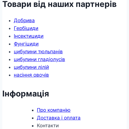
Товари від наших партнерів
Добрива
Гербіциди
Інсектициди
Фунгіциди
цибулини тюльпанів
цибулини гладіолусів
цибулини лілій
насіння овочів
Інформація
Про компанію
Доставка і оплата
Контакти