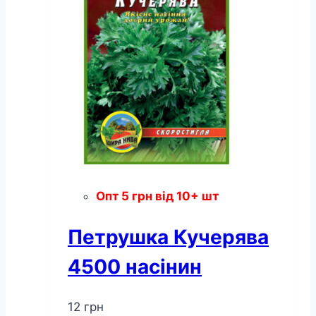
Опт
5
грн
від 10+ шт
Петрушка Кучерява
4500 насінин
12
грн