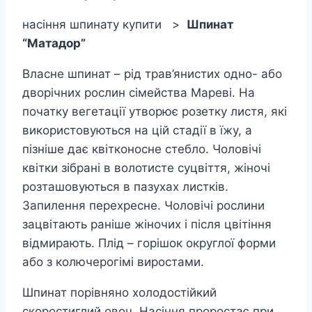
насіння шпинату купити >
Шпинат
“Матадор”
Власне шпинат – рід трав’янистих одно- або
дворічних рослин сімейства Мареві. На
початку вегетації утворює розетку листя, які
використовуються на цій стадії в їжу, а
пізніше дає квітконосне стебло. Чоловічі
квітки зібрані в волотисте суцвіття, жіночі
розташовуються в пазухах листків.
Запилення перехресне. Чоловічі рослини
зацвітають раніше жіночих і після цвітіння
відмирають. Плід – горішок округлої форми
або з колючерогімі виростами.
Шпинат порівняно холодостійкий
скоростиглий овоч. Насіння проростає при