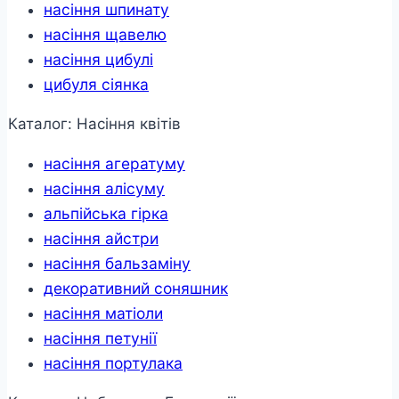
насіння шпинату
насіння щавелю
насіння цибулі
цибуля сіянка
Каталог: Насіння квітів
насіння агератуму
насіння алісуму
альпійська гірка
насіння айстри
насіння бальзаміну
декоративний соняшник
насіння матіоли
насіння петунії
насіння портулака