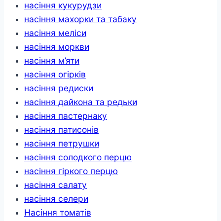
насіння кукурудзи
насіння махорки та табаку
насіння меліси
насіння моркви
насіння м’яти
насіння огірків
насіння редиски
насіння дайкона та редьки
насіння пастернаку
насіння патисонів
насіння петрушки
насіння солодкого перцю
насіння гіркого перцю
насіння салату
насіння селери
Насіння томатів