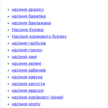
насіння арахісу
насіння базиліка
насіння баклажана
Насіння буряка
Насіння кормового буряку
насіння гарбузів
насіння гороху
насіння дині
насіння зелені
насіння кабачків
насіння кавуна
насіння капусти
насіння квасолі
насіння коріандру (кінзи)
насіння кропу