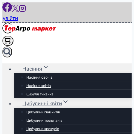
Перейти
до
увійти
вмісту
0
Насіння
Насіння овочів
Насіння квітів
цибуля тиканка
Цибулинні квіти
Цибулини гіацинтів
Цибулини тюльпанів
Цибулини крокусів