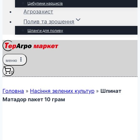
Цибулини нарцисів
Агрозахист
Полив та зрошення
Шланги для поливу
меню
0
Головна
»
Насіння зелених культур
»
Шпинат
Матадор пакет 10 грам