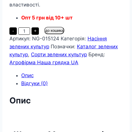
властивості.
Опт
5
грн
від 10+ шт
Шпинат
-
+
до кошика
Матадор
Артикул:
NG-015124
Категорія:
Насіння
пакет
10
зелених культур
Позначки:
Каталог зелених
грам
кількість
культур
,
Сорти зелених культур
Бренд:
Агрофірма Наша грядка UA
Опис
Відгуки (0)
Опис