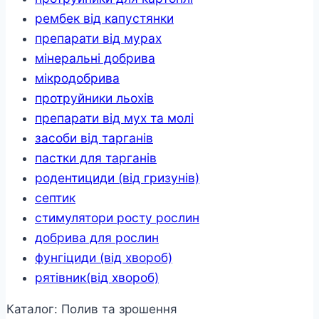
рембек від капустянки
препарати від мурах
мінеральні добрива
мікродобрива
протруйники льохів
препарати від мух та молі
засоби від тарганів
пастки для тарганів
родентициди (від гризунів)
септик
стимулятори росту рослин
добрива для рослин
фунгіциди (від хвороб)
рятівник(від хвороб)
Каталог: Полив та зрошення