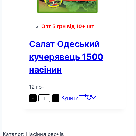
Опт
5
грн
від 10+ шт
Салат Одеський
кучерявець 1500
насінин
12
грн
Салат
Купити
-
+
Одеський
кучерявець
1500
насінин
кількість
Каталог: Насіння овочів