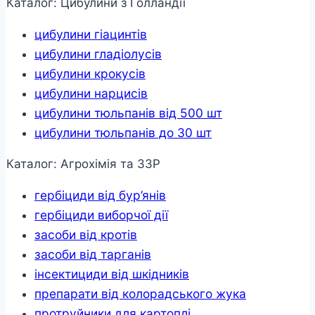
Каталог: Цибулини з Голландії
цибулини гіацинтів
цибулини гладіолусів
цибулини крокусів
цибулини нарцисів
цибулини тюльпанів від 500 шт
цибулини тюльпанів до 30 шт
Каталог: Агрохімія та ЗЗР
гербіциди від бур’янів
гербіциди виборчої дії
засоби від кротів
засоби від тарганів
інсектициди від шкідників
препарати від колорадського жука
протруйники для картоплі