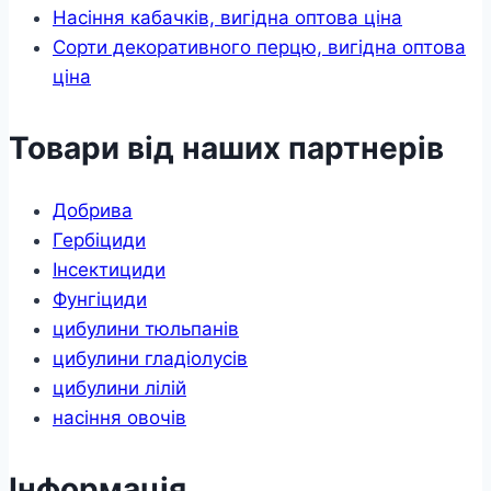
Насіння кабачків, вигідна оптова ціна
Сорти декоративного перцю, вигідна оптова
ціна
Товари від наших партнерів
Добрива
Гербіциди
Інсектициди
Фунгіциди
цибулини тюльпанів
цибулини гладіолусів
цибулини лілій
насіння овочів
Інформація