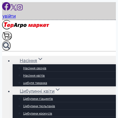
Перейти
до
увійти
вмісту
0
Насіння
Насіння овочів
Насіння квітів
цибуля тиканка
Цибулинні квіти
Цибулини гіацинтів
Цибулини тюльпанів
Цибулини крокусів