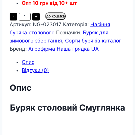
Опт
10
грн
від 10+ шт
Буряк
-
+
до кошика
Смуглянка
Артикул:
NG-023017
Категорія:
Насіння
пакет
20
буряка столового
Позначки:
Буряк для
грамів
кількість
зимового зберігання
,
Сорти буряків каталог
Бренд:
Агрофірма Наша грядка UA
Опис
Відгуки (0)
Опис
Буряк
столовий
Смуглянка