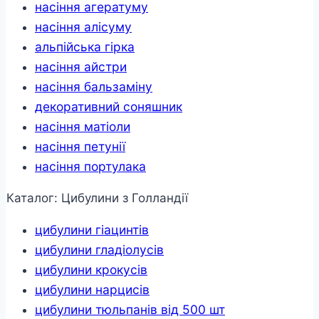
насіння агератуму
насіння алісуму
альпійська гірка
насіння айстри
насіння бальзаміну
декоративний соняшник
насіння матіоли
насіння петунії
насіння портулака
Каталог: Цибулини з Голландії
цибулини гіацинтів
цибулини гладіолусів
цибулини крокусів
цибулини нарцисів
цибулини тюльпанів від 500 шт