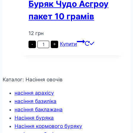
Буряк Чудо Асгроу
пакет 10 грамів
12
грн
Буряк
Купити
-
+
Чудо
Асгроу
пакет
10
грамів
кількість
Каталог: Насіння овочів
насіння арахісу
насіння базиліка
насіння баклажана
Насіння буряка
Насіння кормового буряку