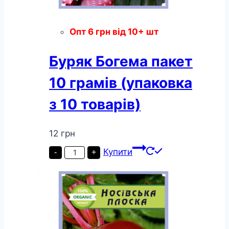
Опт
6
грн
від 10+ шт
Буряк Богема пакет
10 грамів (упаковка
з 10 товарів)
12
грн
Буряк
Купити
-
+
Богема
пакет
10
грамів
(упаковка
з
10
товарів)
кількість