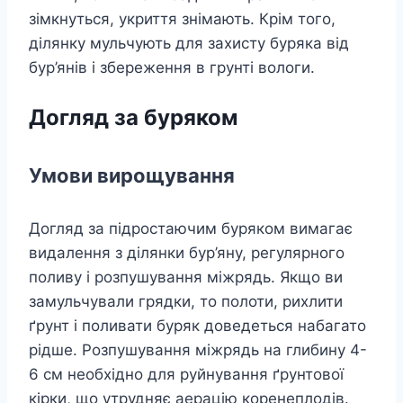
зімкнуться, укриття знімають. Крім того,
ділянку мульчують для захисту буряка від
бур’янів і збереження в грунті вологи.
Догляд за буряком
Умови вирощування
Догляд за підростаючим буряком вимагає
видалення з ділянки бур’яну, регулярного
поливу і розпушування міжрядь. Якщо ви
замульчували грядки, то полоти, рихлити
ґрунт і поливати буряк доведеться набагато
рідше. Розпушування міжрядь на глибину 4-
6 см необхідно для руйнування ґрунтової
кірки, що утрудняє аерацію коренеплодів.