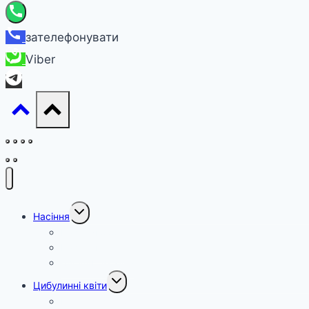
зателефонувати
Viber
Перемкнути
Насіння
меню
нащадка
Насіння овочів
Насіння квітів
цибуля тиканка
Перемкнути
Цибулинні квіти
меню
нащадка
Цибулини гіацинтів