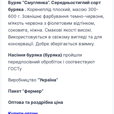
Буряк “Смуглянка”. Середньостиглий
сорт
буряка .
Коренеплід плоский, масою 300-
600 г. Зовнішнє фарбування темно-червоне,
м’якоть червона з фіолетовим відтінком,
соковита, ніжна. Смакові якості високі.
Використовується в свіжому вигляді та для
консервації. Добре зберігається взимку.
Насіння буряка (буряка)
пройшли
передпосівний обробіток і соотвествуют
ГОСТу
Виробництво
“Україна”
Пакет “фермер”
Оптова та роздрібна ціна
Купити оптом