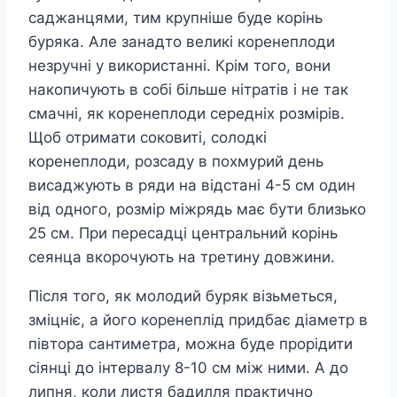
саджанцями, тим крупніше буде корінь
буряка. Але занадто великі коренеплоди
незручні у використанні. Крім того, вони
накопичують в собі більше нітратів і не так
смачні, як коренеплоди середніх розмірів.
Щоб отримати соковиті, солодкі
коренеплоди, розсаду в похмурий день
висаджують в ряди на відстані 4-5 см один
від одного, розмір міжрядь має бути близько
25 см. При пересадці центральний корінь
сеянца вкорочують на третину довжини.
Після того, як молодий буряк візьметься,
зміцніє, а його коренеплід придбає діаметр в
півтора сантиметра, можна буде прорідити
сіянці до інтервалу 8-10 см між ними. А до
липня, коли листя бадилля практично