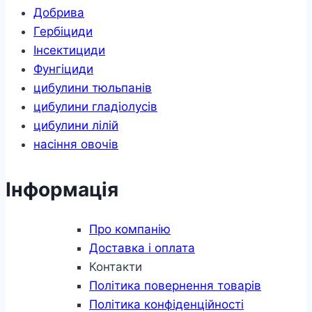
Добрива
Гербіциди
Інсектициди
Фунгіциди
цибулини тюльпанів
цибулини гладіолусів
цибулини лілій
насіння овочів
Інформація
Про компанію
Доставка і оплата
Контакти
Політика повернення товарів
Політика конфіденційності