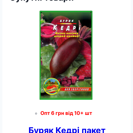
Опт
6
грн
від 10+ шт
Буряк Кедрі пакет