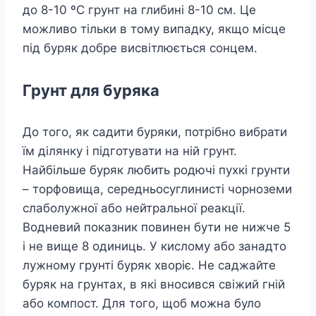
до 8-10 ºC грунт на глибині 8-10 см. Це
можливо тільки в тому випадку, якщо місце
під буряк добре висвітлюється сонцем.
Грунт для буряка
До того, як садити буряки, потрібно вибрати
їм ділянку і підготувати на ній грунт.
Найбільше буряк любить родючі пухкі грунти
– торфовища, середньосуглинисті чорноземи
слаболужної або нейтральної реакції.
Водневий показник повинен бути не нижче 5
і не вище 8 одиниць. У кислому або занадто
лужному грунті буряк хворіє. Не саджайте
буряк на грунтах, в які вносився свіжий гній
або компост. Для того, щоб можна було