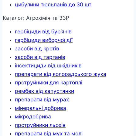
цибулини тюльпанів до 30 шт
Каталог: Агрохімія та ЗЗР
гербіциди від бур’янів
гербіциди виборчої дії
засоби від кротів
засоби від тарганів
інсектициди від шкідників
препарати від колорадського жука
протруйники для картоплі
рембек від капустянки
препарати від мурах
мінеральні добрива
мікродобрива
протруйники льохів
препарати від мух та молі