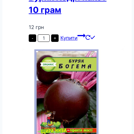
10 грам
12
грн
Буряк
Купити
-
+
Кедрі
пакет
10
грам
кількість