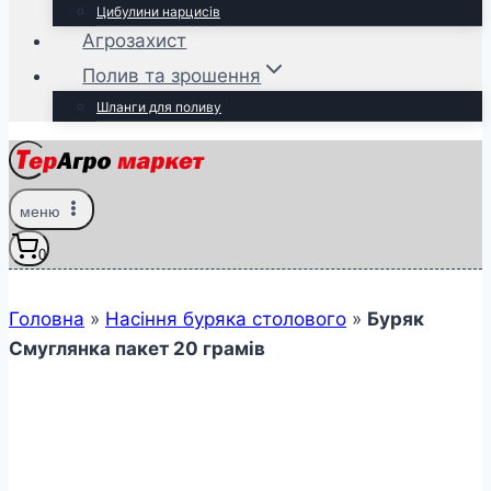
Цибулини нарцисів
Агрозахист
Полив та зрошення
Шланги для поливу
меню
0
Головна
»
Насіння буряка столового
»
Буряк
Смуглянка пакет 20 грамів