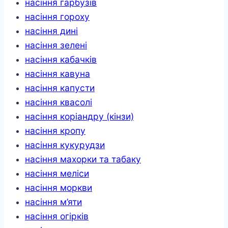
насіння гарбузів
насіння гороху
насіння дині
насіння зелені
насіння кабачків
насіння кавуна
насіння капусти
насіння квасолі
насіння коріандру (кінзи)
насіння кропу
насіння кукурудзи
насіння махорки та табаку
насіння меліси
насіння моркви
насіння м’яти
насіння огірків