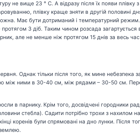
ру не вище 23 ° С. А відразу після їх появи плівку 
ровуванню, плівку краще зняти в другій половині д
ожна. Має бути дотриманий і температурний режим. Я
ь – протягом 3 діб. Таким чином розсада загартується
рник, але не менше ніж протягом 15 днів за весь час 
вня. Однак тільки після того, як мине небезпека зам
ю між ними в 30-40 см, між рядами – 30-50 см. Пере
сли в парнику. Крім того, досвідчені городники радят
вини стебла). Садити потрібно трохи з нахилом на п
інці коренів були спрямовані на дно лунки. Після т
 землею.