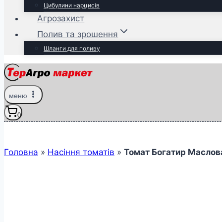
Цибулини нарцисів
Агрозахист
Полив та зрошення
Шланги для поливу
меню
0
Головна
»
Насіння томатів
»
Томат Богатир Маслова