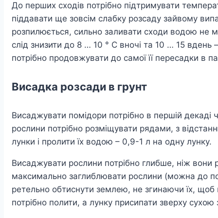
До перших сходів потрібно підтримувати температу
піддавати ще зовсім слабку розсаду зайвому випа
розпилюється, сильно заливати сходи водою не м
слід знизити до 8 … 10 ° С вночі та 10 … 15 вден
потрібно продовжувати до самої її пересадки в па
Висадка розсади в грунт
Висаджувати помідори потрібно в першій декаді чер
рослини потрібно розміщувати рядами, з відстанн
лунки і пролити їх водою – 0,9-1 л на одну лунку.
Висаджувати рослини потрібно глибше, ніж вони ро
максимально заглиблювати рослини (можна до поло
ретельно обтиснути землею, не згинаючи їх, щоб к
потрібно полити, а лунку присипати зверху сухою