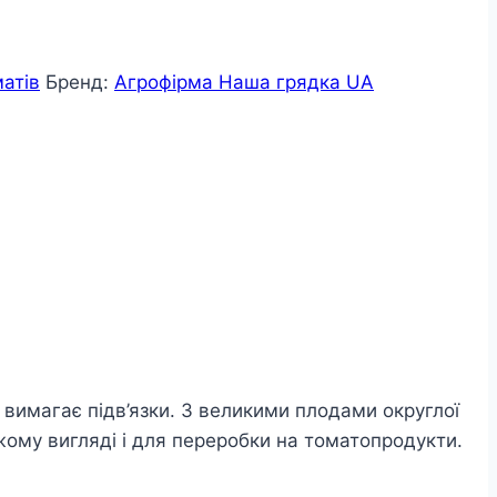
атів
Бренд:
Агрофірма Наша грядка UA
вимагає підв’язки. З великими плодами округлої
жому вигляді і для переробки на томатопродукти.