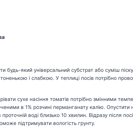
ова
 будь-який універсальний субстрат або суміш піску і
е тоненькою і слабкою. У теплиці посів потрібно про
івати сухе насіння томатів потрібно змінними темпер
оченими в 1% розчині перманганату калію. Опустити 
в проточній воді близько 10 хвилин. Відразу після по
поможе підтримувати вологість грунту.