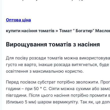
Оптова ціна
купити насіння томатів » Томат ” Богатир” Масл
Вирощування томатів з насіння
Для посіву розсади томатів можна використовувати
густо не варто, інакше розсада витягнеться, буд
освітлення з максимальною користю.
Перед посівом субстрат потрібно зволожити. Прогр
години – при 50 ° С. Сіяти можна сухими або зам
півгодини. Після цього насіння потрібно промити 
(близько 5 мм) шаром вермикуліту. Так як, це до