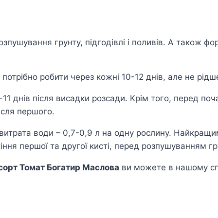
зпушування грунту, підгодівлі і поливів. А також фо
отрібно робити через кожні 10-12 днів, але не рідше,
-11 днів після висадки розсади. Крім того, перед по
ісля першого.
витрата води – 0,7-0,9 л на одну рослину. Найкращ
іння першої та другої кисті, перед розпушуванням гр
й сорт Томат Богатир Маслова
ви можете в нашому спе