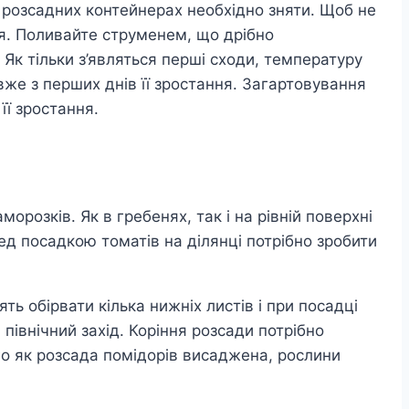
з розсадних контейнерах необхідно зняти. Щоб не
ня. Поливайте струменем, що дрібно
к тільки з’являться перші сходи, температуру
 вже з перших днів її зростання. Загартовування
її зростання.
орозків. Як в гребенях, так і на рівній поверхні
д посадкою томатів на ділянці потрібно зробити
ь обірвати кілька нижніх листів і при посадці
івнічний захід. Коріння розсади потрібно
ого як розсада помідорів висаджена, рослини