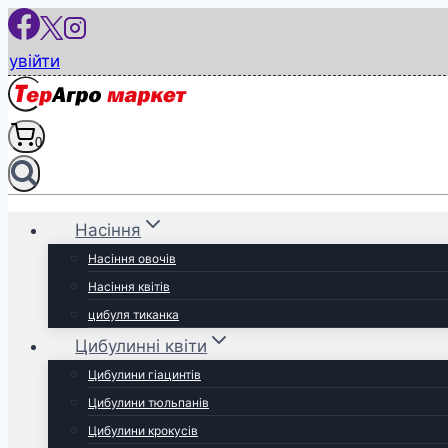
Перейти
до
увійти
вмісту
0
Насіння
Насіння овочів
Насіння квітів
цибуля тиканка
Цибулинні квіти
Цибулини гіацинтів
Цибулини тюльпанів
Цибулини крокусів