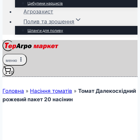
Цибулини нарцисів
Агрозахист
Полив та зрошення
Шланги для поливу
меню
0
Головна
»
Насіння томатів
»
Томат Далекосхідний
рожевий пакет 20 насінин