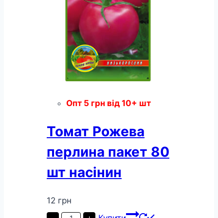
Опт
5
грн
від 10+ шт
Томат Рожева
перлина пакет 80
шт наcінин
12
грн
Томат
Купити