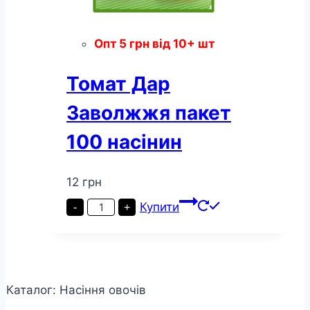
Опт
5
грн
від 10+ шт
Томат Дар
Заволжжя пакет
100 насінин
12
грн
Томат
Купити
-
+
Дар
Заволжжя
пакет
100
насінин
кількість
Каталог: Насіння овочів