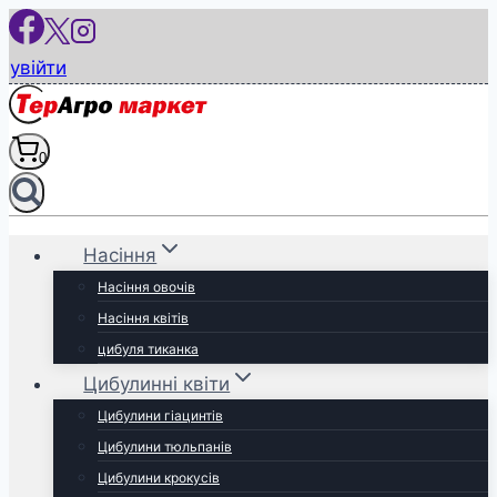
Перейти
до
увійти
вмісту
0
Насіння
Насіння овочів
Насіння квітів
цибуля тиканка
Цибулинні квіти
Цибулини гіацинтів
Цибулини тюльпанів
Цибулини крокусів