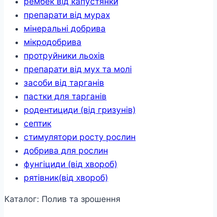
рембек від капустянки
препарати від мурах
мінеральні добрива
мікродобрива
протруйники льохів
препарати від мух та молі
засоби від тарганів
пастки для тарганів
родентициди (від гризунів)
септик
стимулятори росту рослин
добрива для рослин
фунгіциди (від хвороб)
рятівник(від хвороб)
Каталог: Полив та зрошення