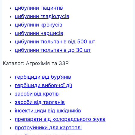
цибулини гіацинтів
цибулини гладіолусів
цибулини крокусів
цибулини нарцисів
цибулини тюльпанів від 500 шт
цибулини тюльпанів до 30 шт
Каталог: Агрохімія та ЗЗР
гербіциди від бур’янів
гербіциди виборчої дії
засоби від кротів
засоби від тарганів
інсектициди від шкідників
препарати від колорадського жука
протруйники для картоплі