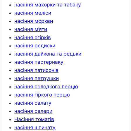
насіння махорки та табаку
насіння меліси
насіння моркви
насіння м’яти
насіння огірків
насіння редиски
насіння дайкона та редьки
насіння пастернаку
насіння патисонів
насіння петрушки
насіння солодкого перцю
насіння гіркого перцю
насіння салату
насіння селери
Насіння томатів
насіння шпинату