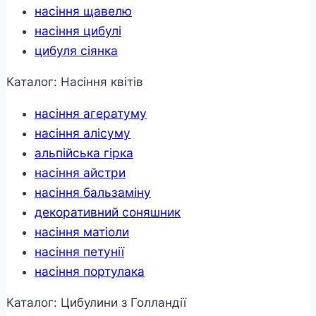
насіння щавелю
насіння цибулі
цибуля сіянка
Каталог: Насіння квітів
насіння агератуму
насіння алісуму
альпійська гірка
насіння айстри
насіння бальзаміну
декоративний соняшник
насіння матіоли
насіння петунії
насіння портулака
Каталог: Цибулини з Голландії