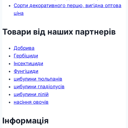
Сорти декоративного перцю, вигідна оптова
ціна
Товари від наших партнерів
Добрива
Гербіциди
Інсектициди
Фунгіциди
цибулини тюльпанів
цибулини гладіолусів
цибулини лілій
насіння овочів
Інформація