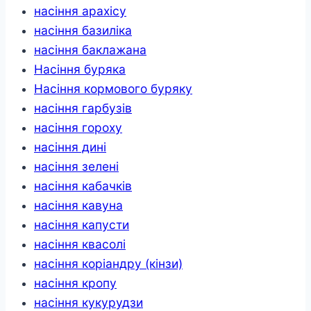
насіння арахісу
насіння базиліка
насіння баклажана
Насіння буряка
Насіння кормового буряку
насіння гарбузів
насіння гороху
насіння дині
насіння зелені
насіння кабачків
насіння кавуна
насіння капусти
насіння квасолі
насіння коріандру (кінзи)
насіння кропу
насіння кукурудзи