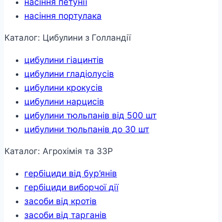
насіння петунії
насіння портулака
Каталог: Цибулини з Голландії
цибулини гіацинтів
цибулини гладіолусів
цибулини крокусів
цибулини нарцисів
цибулини тюльпанів від 500 шт
цибулини тюльпанів до 30 шт
Каталог: Агрохімія та ЗЗР
гербіциди від бур’янів
гербіциди виборчої дії
засоби від кротів
засоби від тарганів