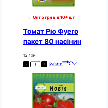
Опт
5
грн
від 10+ шт
Томат Ріо Фуего
пакет 80 насінин
12
грн
Томат
Купити
-
+
Ріо
Фуего
пакет
80
насінин
кількість