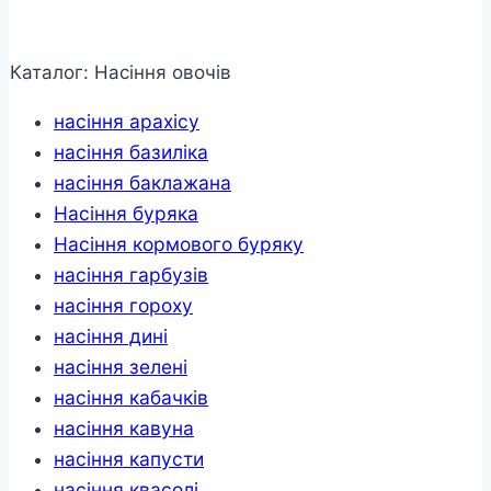
насінин
кількість
Каталог: Насіння овочів
насіння арахісу
насіння базиліка
насіння баклажана
Насіння буряка
Насіння кормового буряку
насіння гарбузів
насіння гороху
насіння дині
насіння зелені
насіння кабачків
насіння кавуна
насіння капусти
насіння квасолі