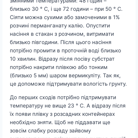
змінними температурами: 48 годин –
близько 30 ° С, і ще 72 години – при 50 ° С.
Сіяти можна сухими або замоченими в 1%
розчині перманганату калію. Опустити
насіння в стакан з розчином, витримати
близько півгодини. Після цього насіння
потрібно промити в проточній воді близько
10 хвилин. Відразу після посіву субстрат
потрібно накрити плівкою або тонким
(близько 5 мм) шаром вермикуліту. Так як,
це допоможе підтримувати вологість грунту.
До перших сходів потрібно підтримувати
температуру не вище 23 ° С. А відразу після
їх появи плівку з розсадних контейнерах
необхідно зняти. Щоб не піддавати ще
зовсім слабку розсаду зайвому