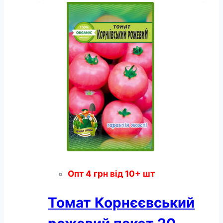
100
насінин
кількість
Опт
4
грн
від 10+ шт
Томат Корнєєвський