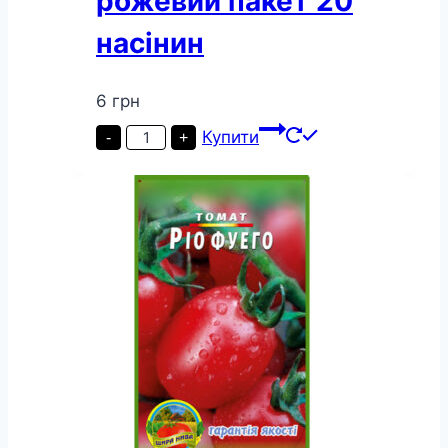
рожевий пакет 20
насінин
6
грн
Томат
Купити
-
+
Корнєєвський
рожевий
пакет
20
насінин
кількість