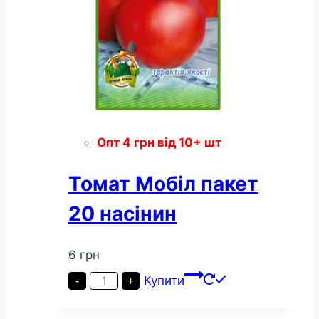
Опт
4
грн
від 10+ шт
Томат Мобіл пакет
20 насінин
6
грн
Томат
Купити
-
+
Мобіл
пакет
20