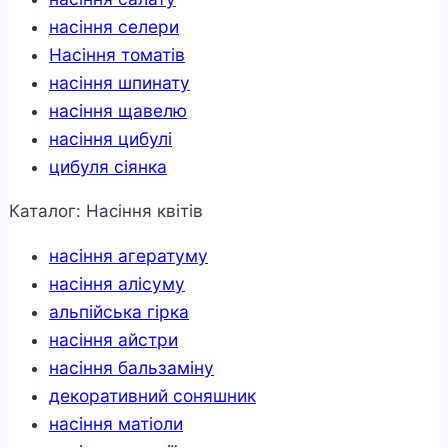
насіння селери
Насіння томатів
насіння шпинату
насіння щавелю
насіння цибулі
цибуля сіянка
Каталог: Насіння квітів
насіння агератуму
насіння алісуму
альпійська гірка
насіння айстри
насіння бальзаміну
декоративний соняшник
насіння матіоли