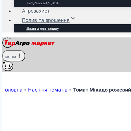
Цибулини нарцисів
Агрозахист
Полив та зрошення
Шланги для поливу
меню
0
Головна
»
Насіння томатів
»
Томат Мікадо рожевий 