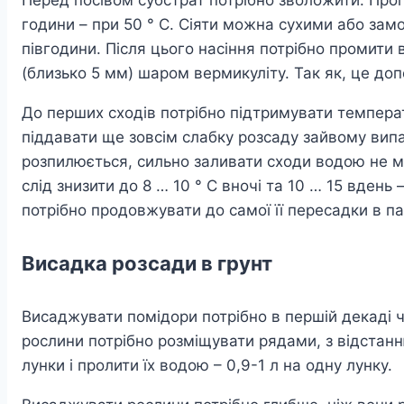
години – при 50 ° С. Сіяти можна сухими або зам
півгодини. Після цього насіння потрібно промити 
(близько 5 мм) шаром вермикуліту. Так як, це до
До перших сходів потрібно підтримувати температу
піддавати ще зовсім слабку розсаду зайвому випа
розпилюється, сильно заливати сходи водою не м
слід знизити до 8 … 10 ° С вночі та 10 … 15 вден
потрібно продовжувати до самої її пересадки в па
Висадка розсади в грунт
Висаджувати помідори потрібно в першій декаді чер
рослини потрібно розміщувати рядами, з відстанн
лунки і пролити їх водою – 0,9-1 л на одну лунку.