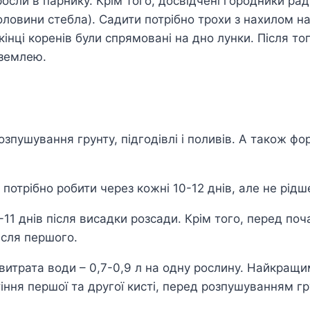
сли в парнику. Крім того, досвідчені городники радят
вини стебла). Садити потрібно трохи з нахилом на п
інці коренів були спрямовані на дно лунки. Після т
 землею.
зпушування грунту, підгодівлі і поливів. А також фо
отрібно робити через кожні 10-12 днів, але не рідше,
-11 днів після висадки розсади. Крім того, перед по
ісля першого.
витрата води – 0,7-0,9 л на одну рослину. Найкращ
іння першої та другої кисті, перед розпушуванням гр