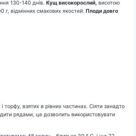
ння 130-140 днів.
Кущ високорослий,
висотою
0 г, відмінних смакових якостей.
Плоди довго
 торфу, взятих в рівних частинах. Сіяти занадто
водити рядами, це дозволить використовувати
атурами: 48 годин – близько 30 ° С, і ще 72