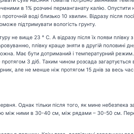
оченими в 1% розчині перманганату калію. Опустити 
в проточній воді близько 10 хвилин. Відразу після по
поможе підтримувати вологість грунту.
ру не вище 23 ° С. А відразу після їх появи плівку 
ровуванню, плівку краще зняти в другій половині д
ожна. Має бути дотриманий і температурний режим. Я
ь – протягом 3 діб. Таким чином розсада загартується
рник, але не менше ніж протягом 15 днів за весь час 
вня. Однак тільки після того, як мине небезпека зам
ю між ними в 30-40 см, між рядами – 30-50 см. Пере