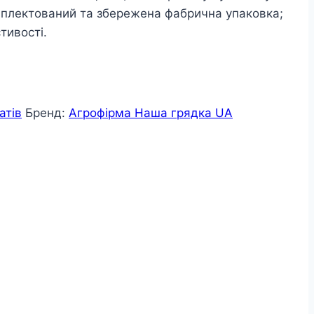
омплектований та збережена фабрична упаковка;
тивості.
атів
Бренд:
Агрофірма Наша грядка UA