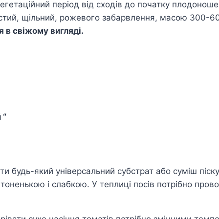
егетаційний період від сходів до початку плодоноше
истий, щільний, рожевого забарвлення, масою 300-60
 в свіжому вигляді.
 “
 будь-який універсальний субстрат або суміш піску і
е тоненькою і слабкою. У теплиці посів потрібно про
івати сухе насіння томатів потрібно змінними темпер