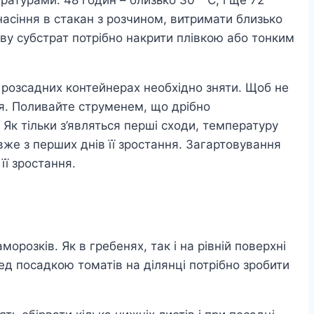
насіння в стакан з розчином, витримати близько
сіву субстрат потрібно накрити плівкою або тонким
з розсадних контейнерах необхідно зняти. Щоб не
ня. Поливайте струменем, що дрібно
к тільки з’являться перші сходи, температуру
 вже з перших днів її зростання. Загартовування
її зростання.
орозків. Як в гребенях, так і на рівній поверхні
д посадкою томатів на ділянці потрібно зробити