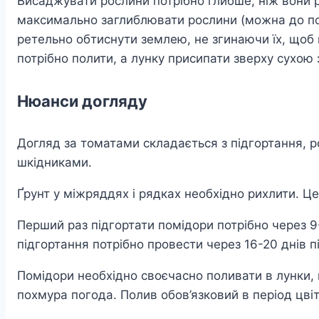
Висаджувати рослини потрібно глибше, ніж вони ро
максимально заглиблювати рослини (можна до поло
ретельно обтиснути землею, не згинаючи їх, щоб к
потрібно полити, а лунку присипати зверху сухою
Нюанси догляду
Догляд за томатами складається з підгортання, ро
шкідниками.
Ґрунт у міжряддях і рядках необхідно рихлити. Це п
Перший раз підгортати помідори потрібно через 9
підгортання потрібно провести через 16-20 днів п
Помідори необхідно своєчасно поливати в лунки, 
похмура погода. Полив обов’язковий в період цвіт