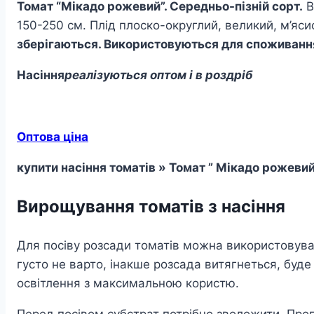
Томат “Мікадо рожевий”. Середньо-пізній сорт.
В
150-250 см. Плід плоско-округлий, великий, м’яс
зберігаються. Використовуються для споживання
Насіння
реалізуються оптом і в роздріб
Оптова ціна
купити насіння томатів » Томат ” Мікадо рожевий
Вирощування томатів з насіння
Для посіву розсади томатів можна використовувати
густо не варто, інакше розсада витягнеться, буд
освітлення з максимальною користю.
Перед посівом субстрат потрібно зволожити. Прогр