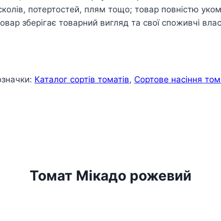
сколів, потертостей, плям тощо; товар повністю ук
овар зберігає товарний вигляд та свої споживчі влас
означки:
Каталог сортів томатів
,
Сортове насіння том
Томат Мікадо рожевий