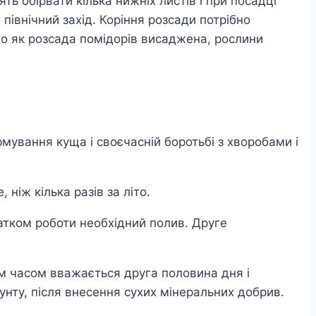
ь обірвати кілька нижніх листів і при посадці
івнічний захід. Коріння розсади потрібно
ого як розсада помідорів висаджена, рослини
рмування куща і своєчасній боротьбі з хворобами і
 ніж кілька разів за літо.
чатком роботи необхідний полив. Друге
им часом вважається друга половина дня і
унту, після внесення сухих мінеральних добрив.