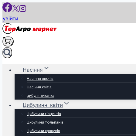
Перейти
до
увійти
вмісту
0
Насіння
Насіння овочів
Насіння квітів
цибуля тиканка
Цибулинні квіти
Цибулини гіацинтів
Цибулини тюльпанів
Цибулини крокусів