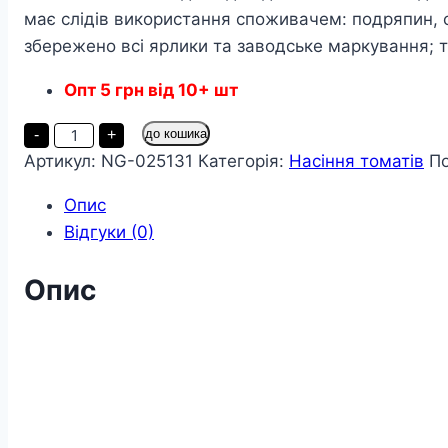
має слідів використання споживачем: подряпин, 
збережено всі ярлики та заводське маркування; т
Опт
5
грн
від 10+ шт
Томат
-
+
до кошика
Мікадо
Артикул:
NG-025131
Категорія:
Насіння томатів
П
рожевий
пакет
80
Опис
насінин
кількість
Відгуки (0)
Опис