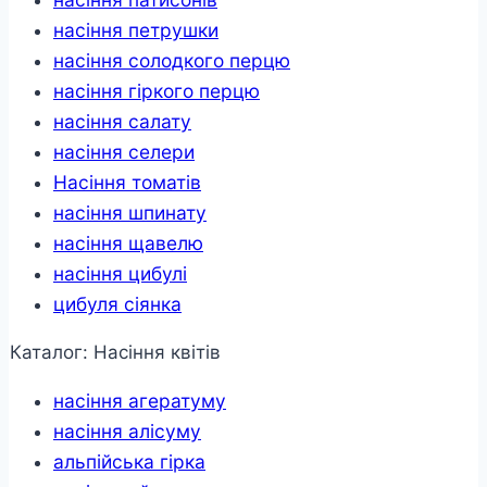
насіння петрушки
насіння солодкого перцю
насіння гіркого перцю
насіння салату
насіння селери
Насіння томатів
насіння шпинату
насіння щавелю
насіння цибулі
цибуля сіянка
Каталог: Насіння квітів
насіння агератуму
насіння алісуму
альпійська гірка