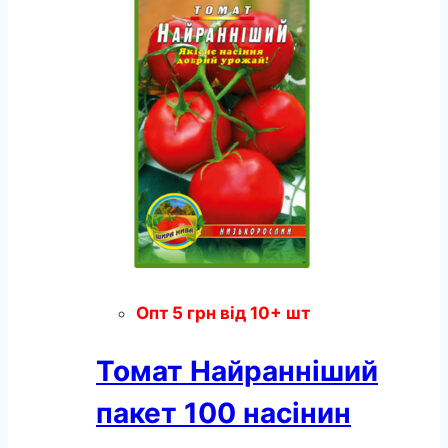
насінин
кількість
Опт
5
грн
від 10+ шт
Томат Найранніший
пакет 100 насінин