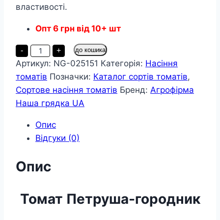
властивості.
Опт
6
грн
від 10+ шт
Томат
-
+
до кошика
Петруша-
Артикул:
NG-025151
Категорія:
Насіння
городник
пакет
томатів
Позначки:
Каталог сортів томатів
,
35
насінин
Сортове насіння томатів
Бренд:
Агрофірма
кількість
Наша грядка UA
Опис
Відгуки (0)
Опис
Томат Петруша-городник