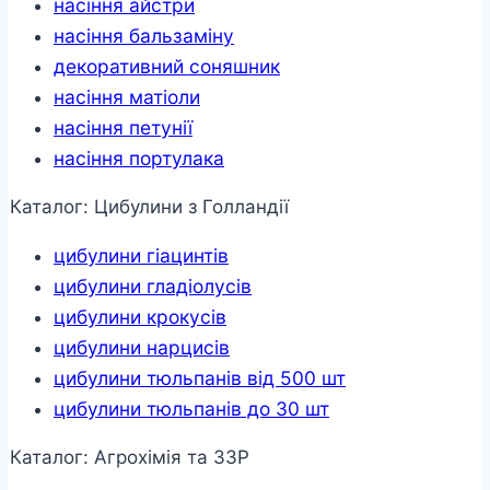
насіння айстри
насіння бальзаміну
декоративний соняшник
насіння матіоли
насіння петунії
насіння портулака
Каталог: Цибулини з Голландії
цибулини гіацинтів
цибулини гладіолусів
цибулини крокусів
цибулини нарцисів
цибулини тюльпанів від 500 шт
цибулини тюльпанів до 30 шт
Каталог: Агрохімія та ЗЗР