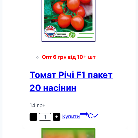
Опт
6
грн
від 10+ шт
Томат Річі F1 пакет
20 насінин
14
грн
Томат
Купити
-
+
Річі
F1
пакет
20