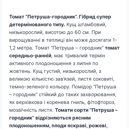
Томат “Петруша-городник”. Гібрид супер
детермінованого типу.
Кущ штамбовий,
низькорослий, висотою до 60 см. При
вирощуванні в теплиці він може досягати 1-
1,2 метра. Томат “Петруша – городник”
томат
середньо-ранній
, має тривалий термін
активного плодоношення з липня по
жовтень. Кущ густий, низькорослий, з
великою кількістю зав’язей, листя соковиті,
темно-зеленого кольору. Помідор “Петруша
– городник” стійкий до таких захворювання,
як верхівкова і коренева гниль, фітофтороз,
мозаїчність листя.
Томати сорти “Петруша –
городник” відрізняються рясним
плодоношенням, плоди яскраві, рожеві,