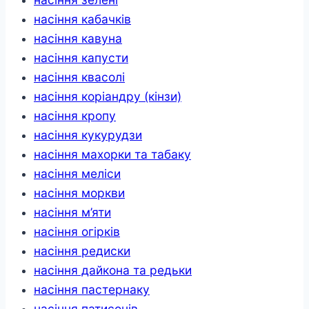
насіння кабачків
насіння кавуна
насіння капусти
насіння квасолі
насіння коріандру (кінзи)
насіння кропу
насіння кукурудзи
насіння махорки та табаку
насіння меліси
насіння моркви
насіння м’яти
насіння огірків
насіння редиски
насіння дайкона та редьки
насіння пастернаку
насіння патисонів