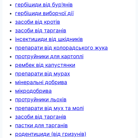
гербіциди від бур’янів
гербіциди виборчої дії
засоби від кротів
засоби від тарганів
інсектициди від шкідників
препарати від колорадського жука
протруйники для картоплі
рембек від капустянки
препарати від мурах
мінеральні добрива
мікродобрива
протруйники льохів
препарати від мух та молі
засоби від тарганів
пастки для тарганів
родентициди (від гризунів)