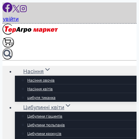
Перейти
до
увійти
вмісту
0
Насіння
Насіння овочів
Насіння квітів
цибуля тиканка
Цибулинні квіти
Цибулини гіацинтів
Цибулини тюльпанів
Цибулини крокусів