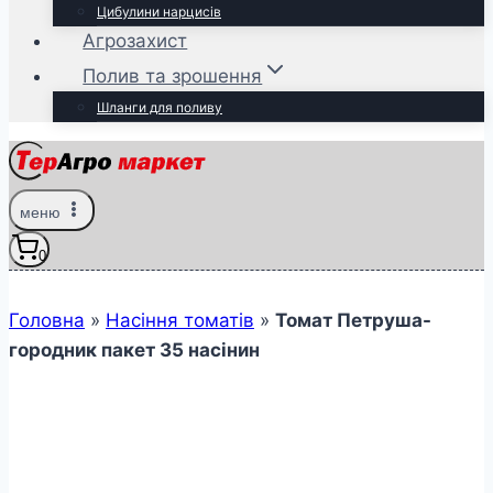
Цибулини нарцисів
Агрозахист
Полив та зрошення
Шланги для поливу
меню
0
Головна
»
Насіння томатів
»
Томат Петруша-
городник пакет 35 насінин