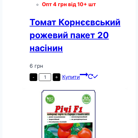
Опт
4
грн
від 10+ шт
Томат Корнєєвський
рожевий пакет 20
насінин
6
грн
Томат
Купити
-
+
Корнєєвський
рожевий
пакет
20
насінин
кількість