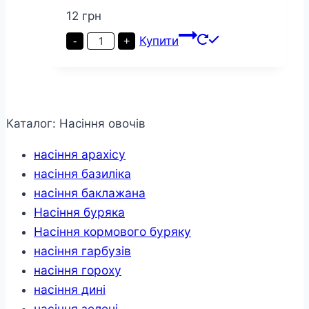
12
грн
Томат
Купити
-
+
Найранніший
пакет
100
насінин
кількість
Каталог: Насіння овочів
насіння арахісу
насіння базиліка
насіння баклажана
Насіння буряка
Насіння кормового буряку
насіння гарбузів
насіння гороху
насіння дині
насіння зелені