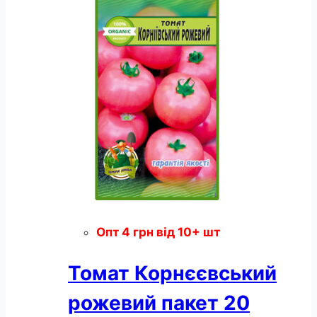
20
насінин
кількість
Опт
4
грн
від 10+ шт
Томат Корнєєвський
рожевий пакет 20