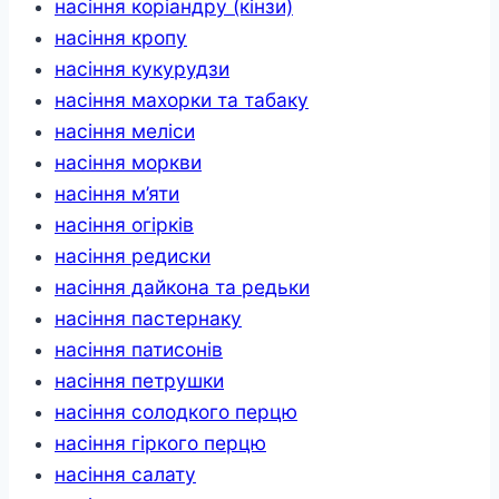
насіння коріандру (кінзи)
насіння кропу
насіння кукурудзи
насіння махорки та табаку
насіння меліси
насіння моркви
насіння м’яти
насіння огірків
насіння редиски
насіння дайкона та редьки
насіння пастернаку
насіння патисонів
насіння петрушки
насіння солодкого перцю
насіння гіркого перцю
насіння салату