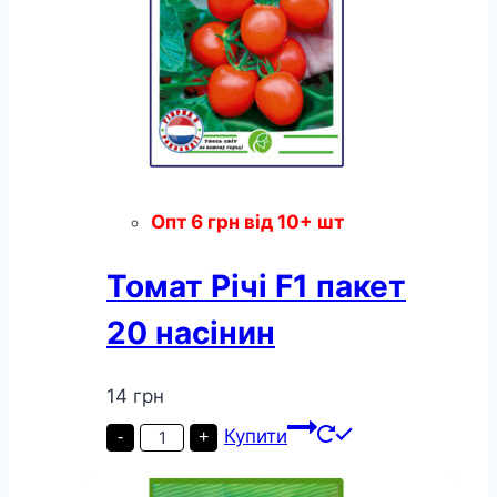
Опт
6
грн
від 10+ шт
Томат Річі F1 пакет
20 насінин
14
грн
Томат
Купити
-
+
Річі
F1
пакет