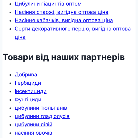
Цибулини гіацинтів оптом
Насіння спаржі, вигідна оптова ціна
Насіння кабачків, вигідна оптова ціна
Сорти декоративного перцю, вигідна оптова
ціна
Товари від наших партнерів
Добрива
Гербіциди
Інсектициди
Фунгіциди
цибулини тюльпанів
цибулини гладіолусів
цибулини лілій
насіння овочів