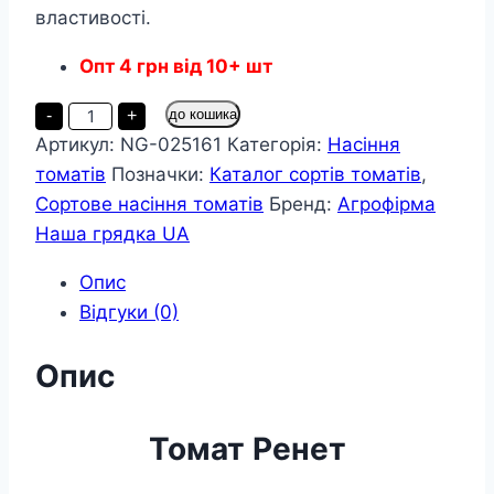
властивості.
Опт
4
грн
від 10+ шт
Томат
-
+
до кошика
Ренет
Артикул:
NG-025161
Категорія:
Насіння
пакет
20
томатів
Позначки:
Каталог сортів томатів
,
насінин
кількість
Сортове насіння томатів
Бренд:
Агрофірма
Наша грядка UA
Опис
Відгуки (0)
Опис
Томат Ренет