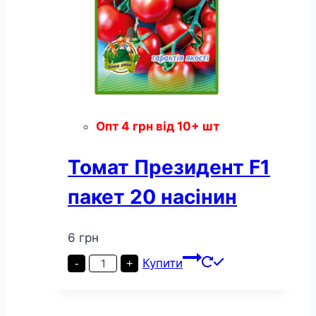
Опт
4
грн
від 10+ шт
Томат Президент F1
пакет 20 насінин
6
грн
Томат
Купити
-
+
Президент
F1
пакет
20