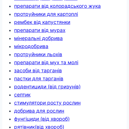
препарати від колорадського жука
протруйники для картоплі
рембек від капустянки
препарати від мурах
мінеральні добрива
мікродобрива
протруйники льохів
препарати від мух та молі
засоби від тарганів
пастки для тарганів
родентициди (від гризунів)
септик
стимулятори росту рослин
добрива для рослин
фунгіциди (від хвороб)
рятівник(від хвороб)