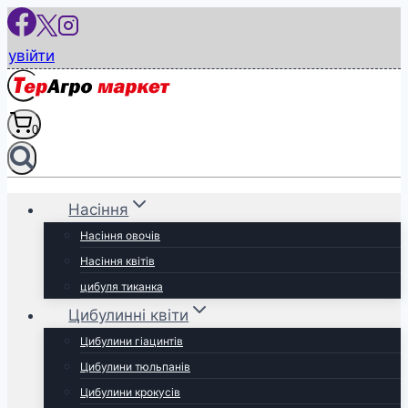
Перейти
до
увійти
вмісту
0
Насіння
Насіння овочів
Насіння квітів
цибуля тиканка
Цибулинні квіти
Цибулини гіацинтів
Цибулини тюльпанів
Цибулини крокусів