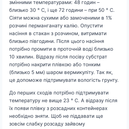
змінними температурами: 48 годин –
близько 30 ° С, і ще 72 години – при 50 ° С.
Сіяти можна сухими або замоченими в 1%
розчині перманганату калію. Опустити
насіння в стакан з розчином, витримати
близько півгодини. Після цього насіння
потрібно промити в проточній воді близько
10 хвилин. Відразу після посіву субстрат
потрібно накрити плівкою або тонким
(близько 5 мм) шаром вермикуліту. Так як,
це допоможе підтримувати вологість грунту.
До перших сходів потрібно підтримувати
температуру не вище 23 ° С. А відразу після
їх появи плівку з розсадних контейнерах
необхідно зняти. Щоб не піддавати ще
зовсім слабку розсаду зайвому