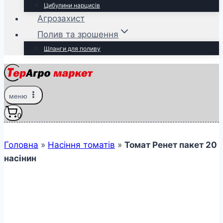
Цибулини нарцисів
Агрозахист
Полив та зрошення
Шланги для поливу
меню
0
Головна
»
Насіння томатів
»
Томат Ренет пакет 20
насінин