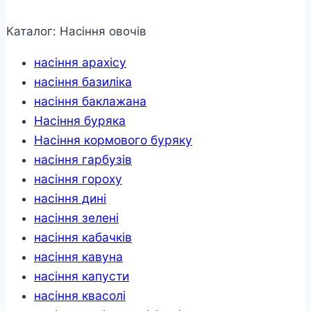
насінин
кількість
Каталог: Насіння овочів
насіння арахісу
насіння базиліка
насіння баклажана
Насіння буряка
Насіння кормового буряку
насіння гарбузів
насіння гороху
насіння дині
насіння зелені
насіння кабачків
насіння кавуна
насіння капусти
насіння квасолі