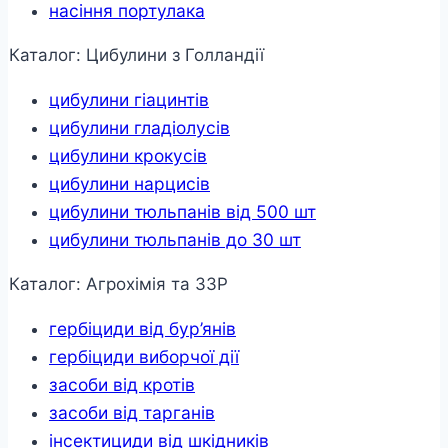
насіння портулака
Каталог: Цибулини з Голландії
цибулини гіацинтів
цибулини гладіолусів
цибулини крокусів
цибулини нарцисів
цибулини тюльпанів від 500 шт
цибулини тюльпанів до 30 шт
Каталог: Агрохімія та ЗЗР
гербіциди від бур’янів
гербіциди виборчої дії
засоби від кротів
засоби від тарганів
інсектициди від шкідників