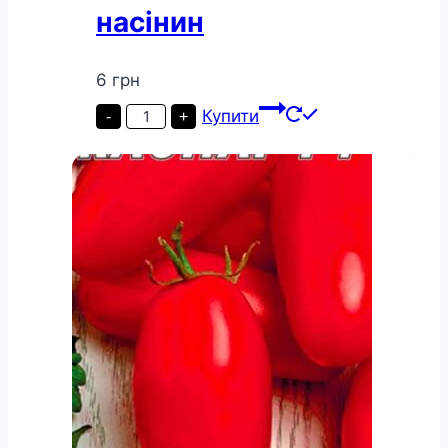
насінин
6
грн
Томат
Купити
-
+
Корнєєвський
рожевий
пакет
20
насінин
кількість