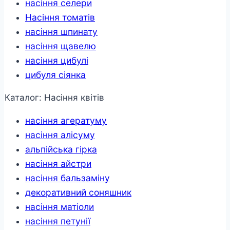
насіння селери
Насіння томатів
насіння шпинату
насіння щавелю
насіння цибулі
цибуля сіянка
Каталог: Насіння квітів
насіння агератуму
насіння алісуму
альпійська гірка
насіння айстри
насіння бальзаміну
декоративний соняшник
насіння матіоли
насіння петунії