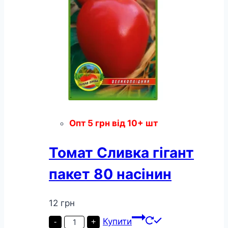
Опт
5
грн
від 10+ шт
Томат Сливка гігант
пакет 80 насінин
12
грн
Томат
Купити
-
+
Сливка