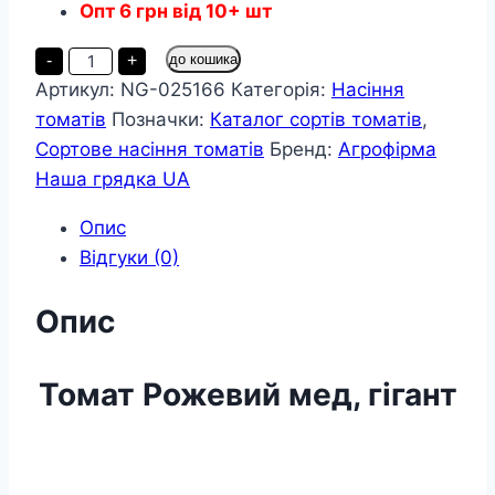
Опт
6
грн
від 10+ шт
Томат
-
+
до кошика
Рожевий
Артикул:
NG-025166
Категорія:
Насіння
мед
пакет
томатів
Позначки:
Каталог сортів томатів
,
35
насінин
Сортове насіння томатів
Бренд:
Агрофірма
кількість
Наша грядка UA
Опис
Відгуки (0)
Опис
Томат Рожевий мед, гігант