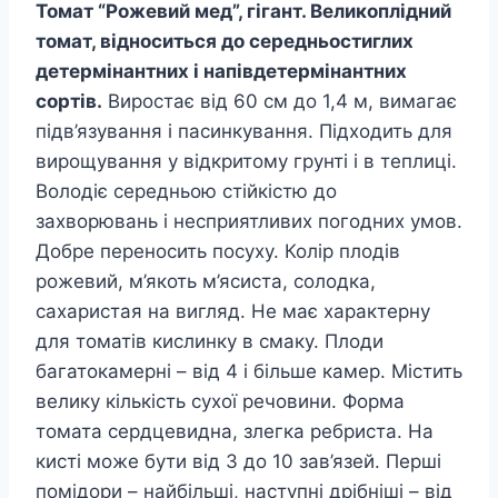
Томат “Рожевий мед”, гігант. Великоплідний
томат, відноситься до середньостиглих
детермінантних і напівдетермінантних
сортів.
Виростає від 60 см до 1,4 м, вимагає
підв’язування і пасинкування. Підходить для
вирощування у відкритому грунті і в теплиці.
Володіє середньою стійкістю до
захворювань і несприятливих погодних умов.
Добре переносить посуху. Колір плодів
рожевий, м’якоть м’ясиста, солодка,
сахаристая на вигляд. Не має характерну
для томатів кислинку в смаку. Плоди
багатокамерні – від 4 і більше камер. Містить
велику кількість сухої речовини. Форма
томата сердцевидна, злегка ребриста. На
кисті може бути від 3 до 10 зав’язей. Перші
помідори – найбільші, наступні дрібніші – від