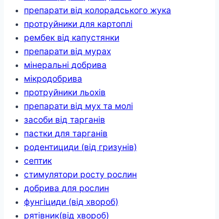
препарати від колорадського жука
протруйники для картоплі
рембек від капустянки
препарати від мурах
мінеральні добрива
мікродобрива
протруйники льохів
препарати від мух та молі
засоби від тарганів
пастки для тарганів
родентициди (від гризунів)
септик
стимулятори росту рослин
добрива для рослин
фунгіциди (від хвороб)
рятівник(від хвороб)