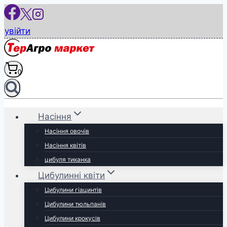
Перейти
до
увійти
вмісту
0
Насіння
Насіння овочів
Насіння квітів
цибуля тиканка
Цибулинні квіти
Цибулини гіацинтів
Цибулини тюльпанів
Цибулини крокусів