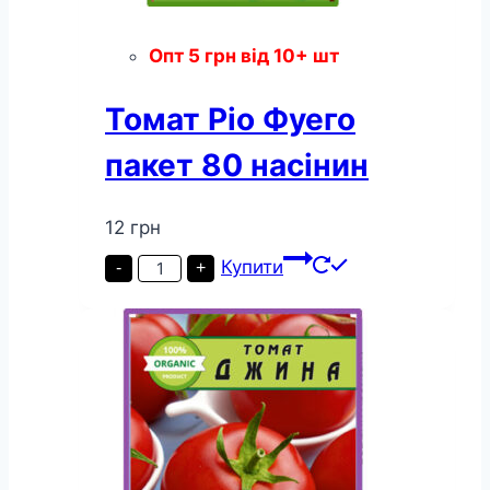
Опт
5
грн
від 10+ шт
Томат Ріо Фуего
пакет 80 насінин
12
грн
Томат
Купити
-
+
Ріо
Фуего
пакет
80
насінин
кількість