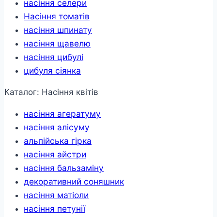
насіння селери
Насіння томатів
насіння шпинату
насіння щавелю
насіння цибулі
цибуля сіянка
Каталог: Насіння квітів
насіння агератуму
насіння алісуму
альпійська гірка
насіння айстри
насіння бальзаміну
декоративний соняшник
насіння матіоли
насіння петунії