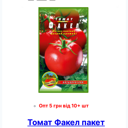
гігант
пакет
80
насінин
кількість
Опт
5
грн
від 10+ шт
Томат Факел пакет