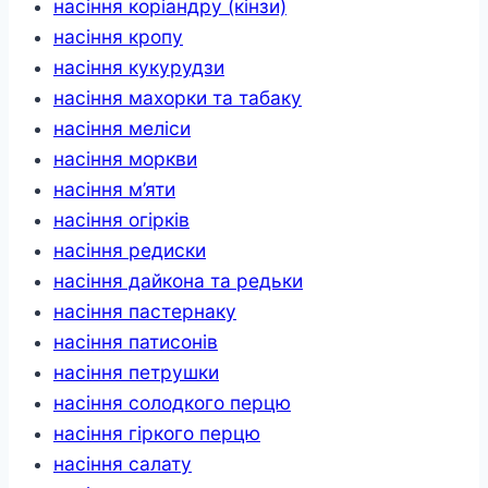
насіння коріандру (кінзи)
насіння кропу
насіння кукурудзи
насіння махорки та табаку
насіння меліси
насіння моркви
насіння м’яти
насіння огірків
насіння редиски
насіння дайкона та редьки
насіння пастернаку
насіння патисонів
насіння петрушки
насіння солодкого перцю
насіння гіркого перцю
насіння салату