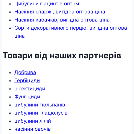
Цибулини гіацинтів оптом
Насіння спаржі, вигідна оптова ціна
Насіння кабачків, вигідна оптова ціна
Сорти декоративного перцю, вигідна оптова
ціна
Товари від наших партнерів
Добрива
Гербіциди
Інсектициди
Фунгіциди
цибулини тюльпанів
цибулини гладіолусів
цибулини лілій
насіння овочів