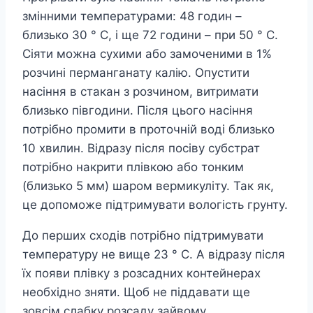
змінними температурами: 48 годин –
близько 30 ° С, і ще 72 години – при 50 ° С.
Сіяти можна сухими або замоченими в 1%
розчині перманганату калію. Опустити
насіння в стакан з розчином, витримати
близько півгодини. Після цього насіння
потрібно промити в проточній воді близько
10 хвилин. Відразу після посіву субстрат
потрібно накрити плівкою або тонким
(близько 5 мм) шаром вермикуліту. Так як,
це допоможе підтримувати вологість грунту.
До перших сходів потрібно підтримувати
температуру не вище 23 ° С. А відразу після
їх появи плівку з розсадних контейнерах
необхідно зняти. Щоб не піддавати ще
зовсім слабку розсаду зайвому