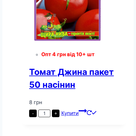
Опт
4
грн
від 10+ шт
Томат Джина пакет
50 насінин
8
грн
Томат
Купити
-
+
Джина
пакет
50
насінин