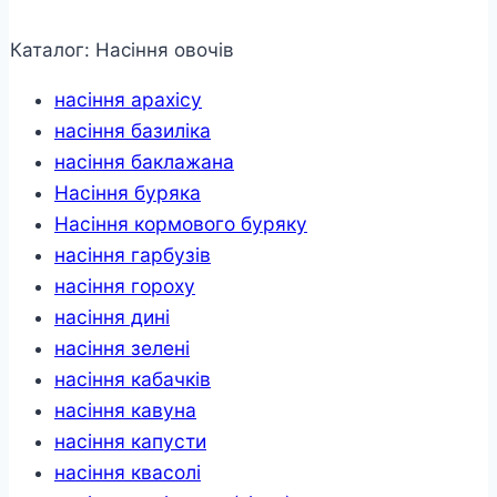
кількість
Каталог: Насіння овочів
насіння арахісу
насіння базиліка
насіння баклажана
Насіння буряка
Насіння кормового буряку
насіння гарбузів
насіння гороху
насіння дині
насіння зелені
насіння кабачків
насіння кавуна
насіння капусти
насіння квасолі