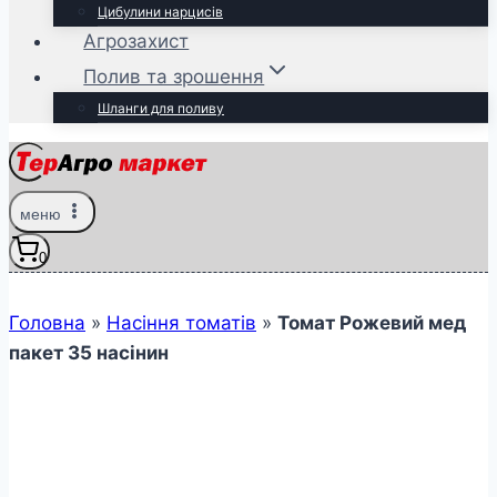
Цибулини нарцисів
Агрозахист
Полив та зрошення
Шланги для поливу
меню
0
Головна
»
Насіння томатів
»
Томат Рожевий мед
пакет 35 насінин