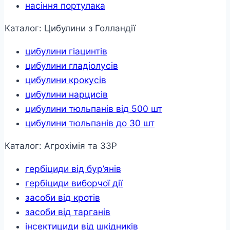
насіння портулака
Каталог: Цибулини з Голландії
цибулини гіацинтів
цибулини гладіолусів
цибулини крокусів
цибулини нарцисів
цибулини тюльпанів від 500 шт
цибулини тюльпанів до 30 шт
Каталог: Агрохімія та ЗЗР
гербіциди від бур’янів
гербіциди виборчої дії
засоби від кротів
засоби від тарганів
інсектициди від шкідників