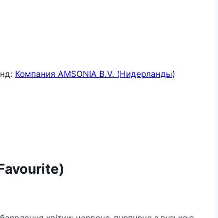
нд:
Компания AMSONIA B.V. (Нидерланды)
Favourite)
барвлення квітки: червоно-пурпурне з вузькою