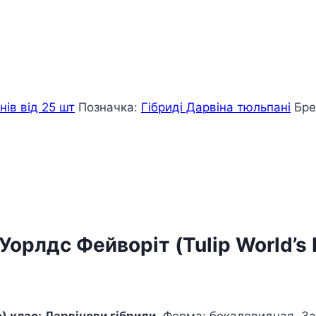
ів від 25 шт
Позначка:
Гібриді Дарвіна тюльпані
Бре
орлдс Фейворіт (Tulip World’s 
) клас: Дарвінови гібриди.
Форма: бокаловидная. За