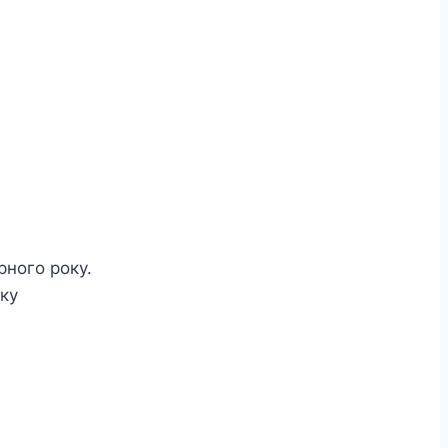
рного року.
оку