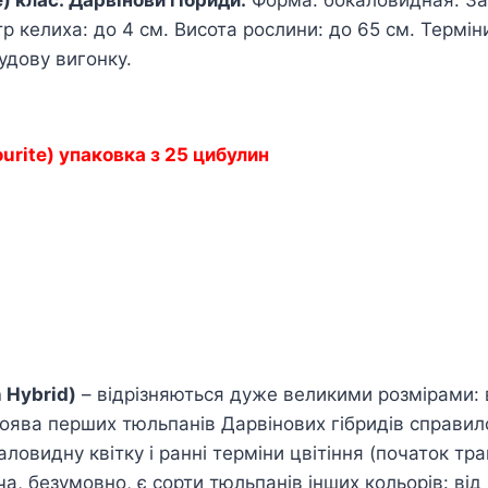
 келиха: до 4 см. Висота рослини: до 65 см. Терміни 
удову вигонку.
urite)
упаковка з 25 цибулин
 Hybrid)
– відрізняються дуже великими розмірами: 
Поява перших тюльпанів Дарвінових гібридів справи
видну квітку і ранні терміни цвітіння (початок тра
 безумовно, є сорти тюльпанів інших кольорів: від в