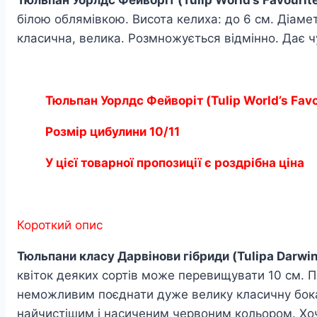
білою облямівкою. Висота келиха: до 6 см. Діаметр
класична, велика. Розмножується відмінно. Дає ч
Тюльпан
Уорлдс Фейворіт (Tulip World’s Favo
Розмір цибулини 10/11
У цієї товарної пропозиції є роздрібна ціна
Короткий опис
Тюльпани класу Дарвінови гібриди (Tulipa Darwin
квіток деяких сортів може перевищувати 10 см. 
неможливим поєднати дуже велику класичну бокало
найчистішим і насиченим червоним кольором. Хоча,