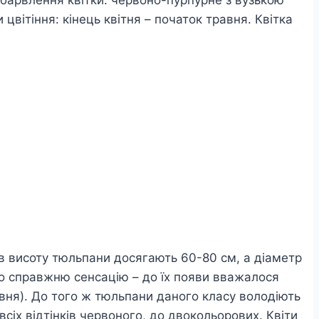
цвітіння: кінець квітня – початок травня. Квітка
в висоту тюльпани досягають 60-80 см, а діаметр
ло справжню сенсацію – до їх появи вважалося
вня). До того ж тюльпани даного класу володіють
сіх відтінків червоного, до двокольорових. Квіти