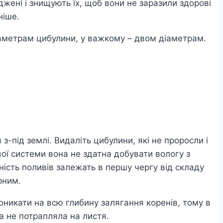
жені і знищують їх, щоб вони не заразили здорові
ніше.
іаметрам цибулини, у важкому – двом діаметрам.
-під землі. Видаліть цибулини, які не проросли і
ої системи вона не здатна добувати вологу з
ність поливів залежать в першу чергу від складу
рним.
роникати на всю глибину залягання коренів, тому в
а не потрапляла на листя.