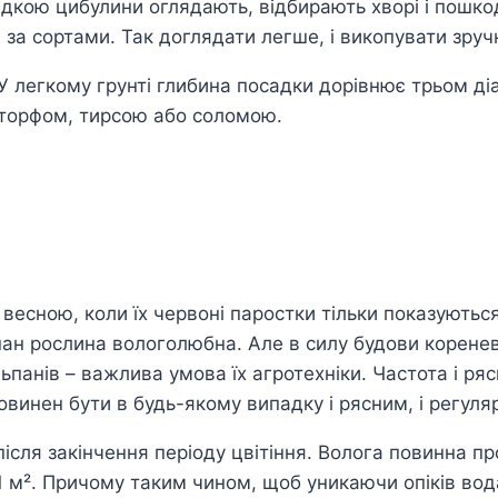
адкою цибулини оглядають, відбирають хворі і пошкод
за сортами. Так доглядати легше, і викопувати зруч
 У легкому грунті глибина посадки дорівнює трьом д
 торфом, тирсою або соломою.
сною, коли їх червоні паростки тільки показуються з
ьпан рослина вологолюбна. Але в силу будови коренев
панів – важлива умова їх агротехніки. Частота і ряс
 повинен бути в будь-якому випадку і рясним, і регуля
ісля закінчення періоду цвітіння. Волога повинна п
 1 м². Причому таким чином, щоб уникаючи опіків вод