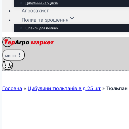
Цибулини нарцисів
Агрозахист
Полив та зрошення
Шланги для поливу
меню
0
Головна
»
Цибулини тюльпанів від 25 шт
»
Тюльпан 