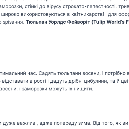
морозки, стійкі до вірусу строкато-лепестності, трива
 широко використовуються в квітникарстві і для офо
 зрізання.
Тюльпан Уорлдс Фейворіт (Tulip World’s F
имальний час. Садять тюльпани восени, і потрібно в
 відставати в рості і дадуть дрібні цибулини, та й ц
осени, і заморозки можуть їх нищити.
 дуже важливі, адже попереду зима. Від того, як ви