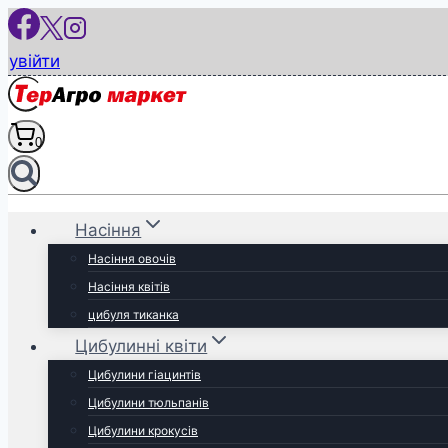
Перейти
до
увійти
вмісту
0
Насіння
Насіння овочів
Насіння квітів
цибуля тиканка
Цибулинні квіти
Цибулини гіацинтів
Цибулини тюльпанів
Цибулини крокусів