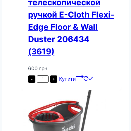
телескопической
ручкой E-Cloth Flexi-
Edge Floor & Wall
Duster 206434
(3619)
600
грн
Швабра
Купити
-
+
с
телескопической
ручкой
E-
Cloth
Flexi-
Edge
Floor
&
Wall