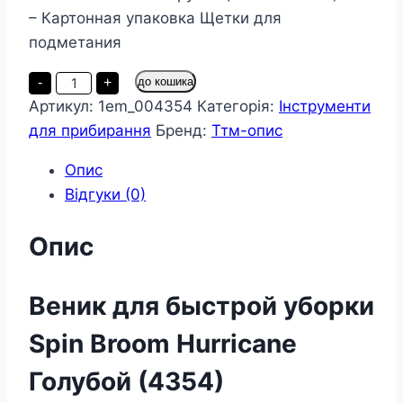
– Картонная упаковка Щетки для
подметания
Веник
-
+
до кошика
для
Артикул:
1em_004354
Категорія:
Інструменти
быстрой
уборки
для прибирання
Бренд:
Ттм-опис
Spin
Broom
Hurricane
Опис
Голубой
Відгуки (0)
(4354)
кількість
Опис
Веник для быстрой уборки
Spin Broom Hurricane
Голубой (4354)