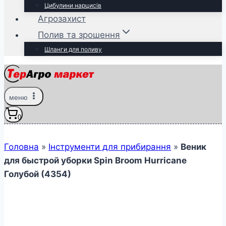
Цибулини нарцисів
Агрозахист
Полив та зрошення
Шланги для поливу
меню
0
Головна
»
Інструменти для прибирання
»
Веник
для быстрой уборки Spin Broom Hurricane
Голубой (4354)