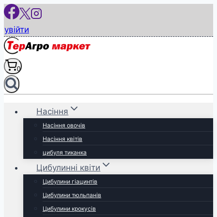
Перейти
до
увійти
вмісту
0
Насіння
Насіння овочів
Насіння квітів
цибуля тиканка
Цибулинні квіти
Цибулини гіацинтів
Цибулини тюльпанів
Цибулини крокусів