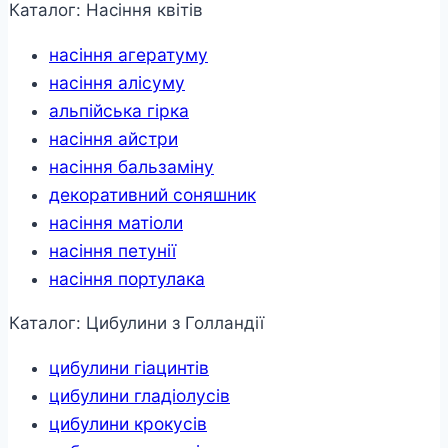
Каталог: Насіння квітів
насіння агератуму
насіння алісуму
альпійська гірка
насіння айстри
насіння бальзаміну
декоративний соняшник
насіння матіоли
насіння петунії
насіння портулака
Каталог: Цибулини з Голландії
цибулини гіацинтів
цибулини гладіолусів
цибулини крокусів