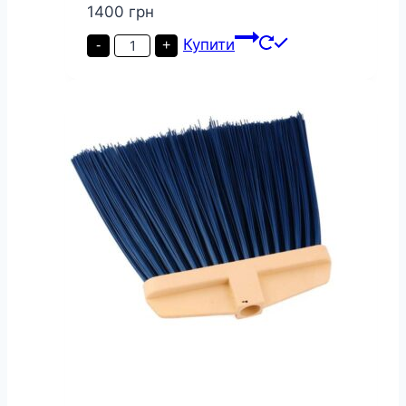
1400
грн
Комплект
Купити
-
+
для
уборки
Vileda
Easywring
and
Clean
Set
Серо-
красный
(4023103194113)
кількість