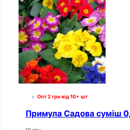
Опт
2
грн
від 10+ шт
Примула Садова суміш 0,