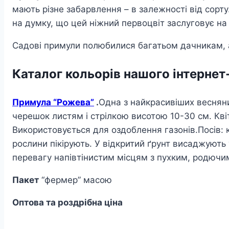
мають різне забарвлення – в залежності від сорту
на думку, що цей ніжний первоцвіт заслуговує на 
Садові примули полюбилися багатьом дачникам, ал
Каталог кольорів нашого інтерне
Примула “Рожева”
.
Одна з найкрасивіших весняни
черешок листям і стрілкою висотою 10-30 см. Квіт
Використовується для оздоблення газонів.Посів: 
рослини пікірують. У відкритий ґрунт висаджують 
перевагу напівтінистим місцям з пухким, родючи
Пакет
“фермер” масою
Оптова та роздрібна ціна