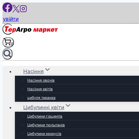
Перейти
до
увійти
вмісту
0
Насіння
Насіння овочів
Насіння квітів
цибуля тиканка
Цибулинні квіти
Цибулини гіацинтів
Цибулини тюльпанів
Цибулини крокусів