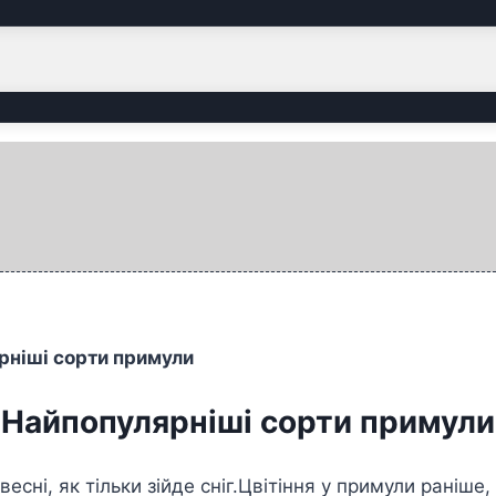
рніші сорти примули
Найпопулярніші сорти примули
весні, як тільки зійде сніг.Цвітіння у примули раніш