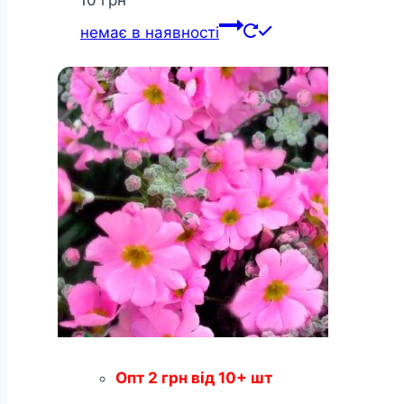
10
грн
немає в наявності
Опт
2
грн
від 10+ шт