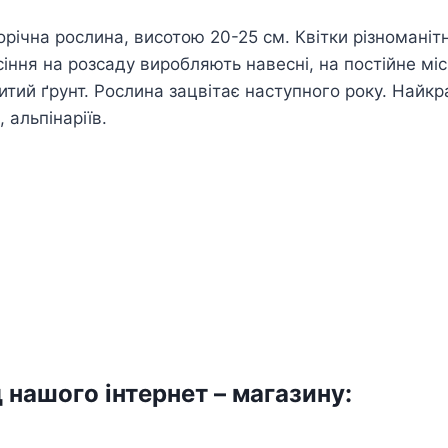
орічна рослина, висотою 20-25 см. Квітки різноман
насіння на розсаду виробляють навесні, на постійне м
тий ґрунт. Рослина зацвітає наступного року. Найкра
 альпінаріїв.
 нашого інтернет – магазину: