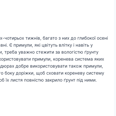
-чотирьох тижнів, багато з них до глибокої осені
ні. Є примули, які цвітуть влітку і навіть у
и, треба уважно стежити за вологістю ґрунту
икористовувати примули, коренева система яких
бордюрах добре використовувати також примули,
ного боку доріжки, щоб сховати кореневу систему
б їх листя повністю закрило ґрунт під ними.