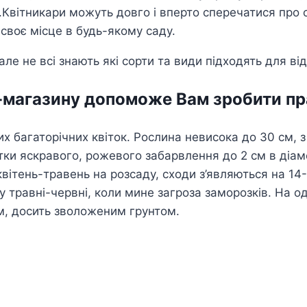
.Квітникари можуть довго і вперто сперечатися про с
своє місце в будь-якому саду.
е не всі знають які сорти та види підходять для від
т-магазину допоможе Вам зробити пр
х багаторічних квіток. Рослина невисока до 30 см, 
ки яскравого, рожевого забарвлення до 2 см в діамет
квітень-травень на розсаду, сходи з’являються на 14
у травні-червні, коли мине загроза заморозків. На о
м, досить зволоженим грунтом.