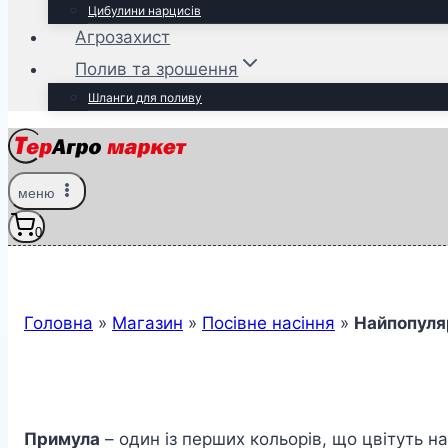
Цибулини нарцисів
Агрозахист
Полив та зрошення
Шланги для поливу
меню
0
Головна
»
Магазин
»
Посівне насіння
»
Найпопуля
Примула
– один із перших кольорів, що цвітуть на