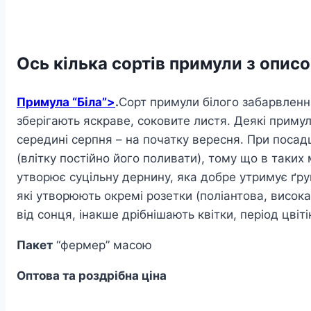
Ось кілька сортів примули з описо
Примула “Біла”>
.
Сорт примули білого забарвленн
зберігають яскраве, соковите листя. Деякі примули ц
середині серпня – на початку вересня. При посад
(влітку постійно його поливати), тому що в таки
утворює суцільну дернину, яка добре утримує ґру
які утворюють окремі розетки (поліантова, висока
від сонця, інакше дрібнішають квітки, період цві
Пакет
“фермер” масою
Оптова та роздрібна ціна