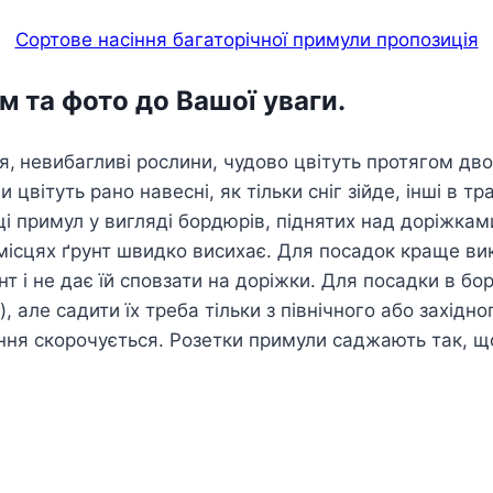
Сортове насіння багаторічної примули пропозиція
м та фото до Вашої уваги.
я,
невибагливі рослини, чудово цвітуть протягом двох
вітуть рано навесні, як тільки сніг зійде, інші в трав
ці примул у вигляді бордюрів, піднятих над доріжкам
х місцях ґрунт швидко висихає. Для посадок краще в
нт і не дає їй сповзати на доріжки. Для посадки в 
), але садити їх треба тільки з північного або захід
тіння скорочується. Розетки примули саджають так, що