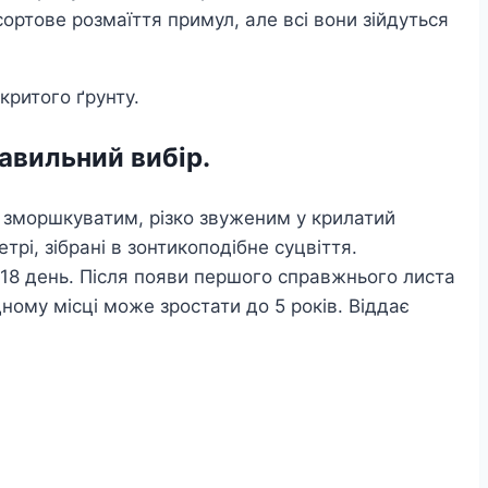
ортове розмаїття примул, але всі вони зійдуться
критого ґрунту.
авильний вибір.
з зморшкуватим, різко звуженим у крилатий
рі, зібрані в зонтикоподібне суцвіття.
-18 день. Після появи першого справжнього листа
дному місці може зростати до 5 років. Віддає