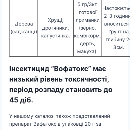
5 гр/3кг.
Настоюєть
готової
2-3 години
Хрущі,
приманки
Дерева
вноситься
дротяники,
(зерно,
(саджанці)
ґрунт на
капустянка.
комбікорм,
глибину 2
дерть,
3см.
макуха).
Інсектицид “Вофатокс” має
низький рівень токсичності,
період розпаду становить до
45 діб.
У нашому каталозі також представлений
препарат Вафатокс в упаковці 20 г за