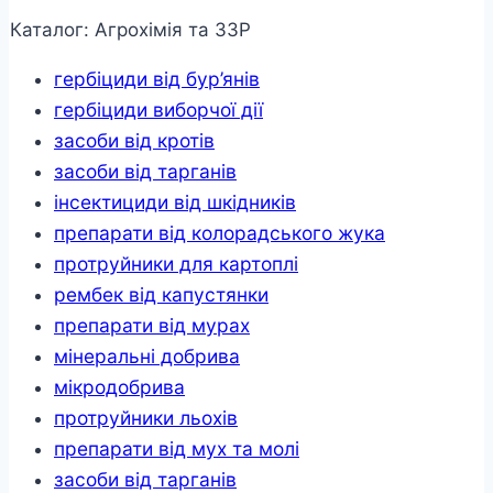
Каталог: Агрохімія та ЗЗР
гербіциди від бур’янів
гербіциди виборчої дії
засоби від кротів
засоби від тарганів
інсектициди від шкідників
препарати від колорадського жука
протруйники для картоплі
рембек від капустянки
препарати від мурах
мінеральні добрива
мікродобрива
протруйники льохів
препарати від мух та молі
засоби від тарганів