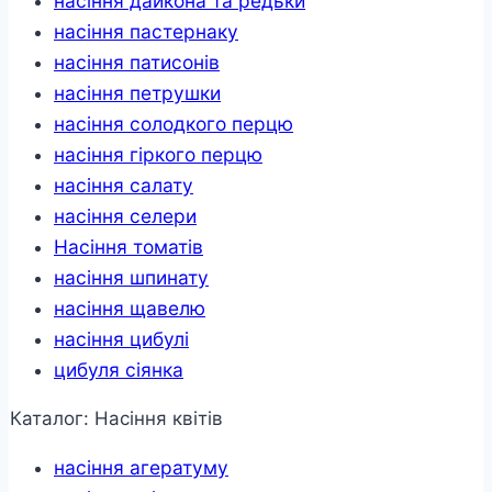
насіння дайкона та редьки
насіння пастернаку
насіння патисонів
насіння петрушки
насіння солодкого перцю
насіння гіркого перцю
насіння салату
насіння селери
Насіння томатів
насіння шпинату
насіння щавелю
насіння цибулі
цибуля сіянка
Каталог: Насіння квітів
насіння агератуму