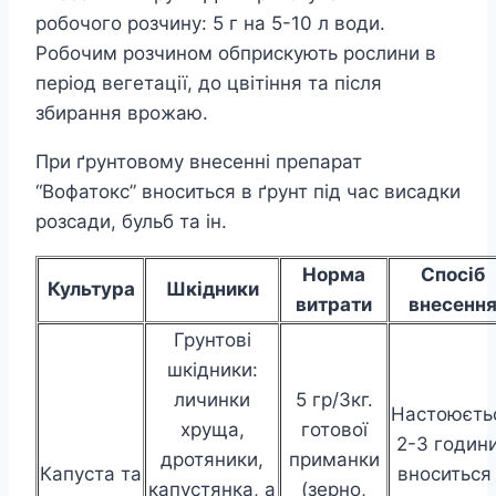
робочого розчину: 5 г на 5-10 л води.
Робочим розчином обприскують рослини в
період вегетації, до цвітіння та після
збирання врожаю.
При ґрунтовому внесенні препарат
“Вофатокс” вноситься в ґрунт під час висадки
розсади, бульб та ін.
Норма
Спосіб
Культура
Шкідники
витрати
внесенн
Грунтові
шкідники:
личинки
5 гр/3кг.
Настоюєть
хруща,
готової
2-3 години
дротяники,
приманки
Капуста та
вноситься
капустянка, а
(зерно,