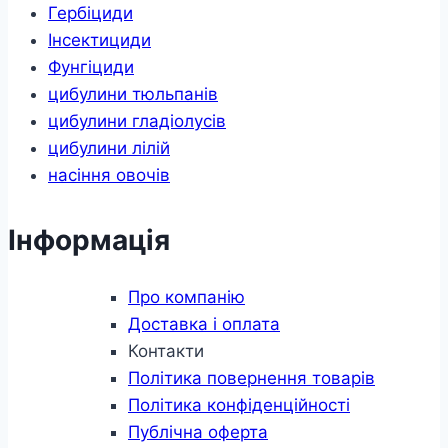
Гербіциди
Інсектициди
Фунгіциди
цибулини тюльпанів
цибулини гладіолусів
цибулини лілій
насіння овочів
Інформація
Про компанію
Доставка і оплата
Контакти
Політика повернення товарів
Політика конфіденційності
Публічна оферта