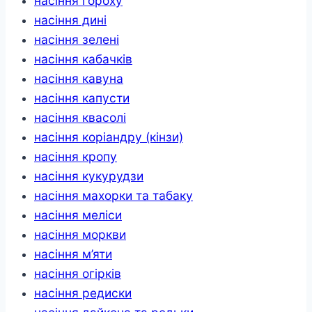
насіння гороху
насіння дині
насіння зелені
насіння кабачків
насіння кавуна
насіння капусти
насіння квасолі
насіння коріандру (кінзи)
насіння кропу
насіння кукурудзи
насіння махорки та табаку
насіння меліси
насіння моркви
насіння м’яти
насіння огірків
насіння редиски