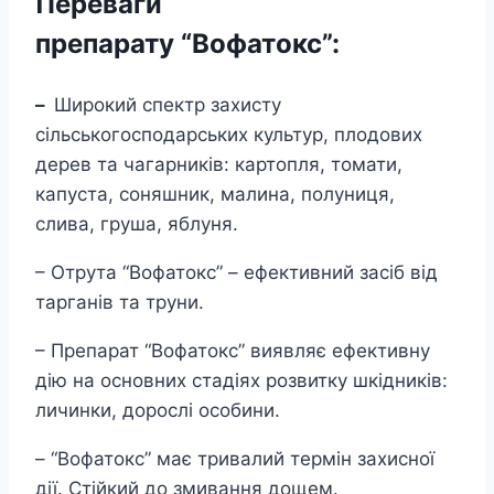
Переваги
медведки
и
препарату
“
Вофатокс”:
тараканов
кількість
–
Широкий спектр захисту
сільськогосподарських культур, плодових
дерев та чагарників: картопля, томати,
капуста, соняшник, малина, полуниця,
слива, груша, яблуня.
– Отрута “Вофатокс” – ефективний засіб від
тарганів та труни.
– Препарат “Вофатокс” виявляє ефективну
дію на основних стадіях розвитку шкідників:
личинки, дорослі особини.
– “Вофатокс” має тривалий термін захисної
дії. Стійкий до змивання дощем.