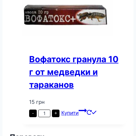
Вофатокс гранула 10
г от медведки и
тараканов
15
грн
Вофатокс
Купити
-
+
гранула
10
г
от