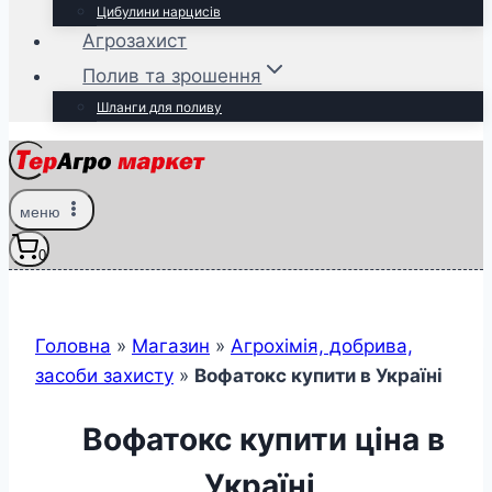
Цибулини нарцисів
Агрозахист
Полив та зрошення
Шланги для поливу
меню
0
Головна
»
Магазин
»
Агрохімія, добрива,
засоби захисту
»
Вофатокс купити в Україні
Вофатокс купити ціна в
Україні