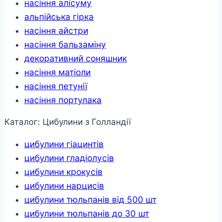
насіння алісуму
альпійська гірка
насіння айстри
насіння бальзаміну
декоративний соняшник
насіння матіоли
насіння петунії
насіння портулака
Каталог: Цибулини з Голландії
цибулини гіацинтів
цибулини гладіолусів
цибулини крокусів
цибулини нарцисів
цибулини тюльпанів від 500 шт
цибулини тюльпанів до 30 шт