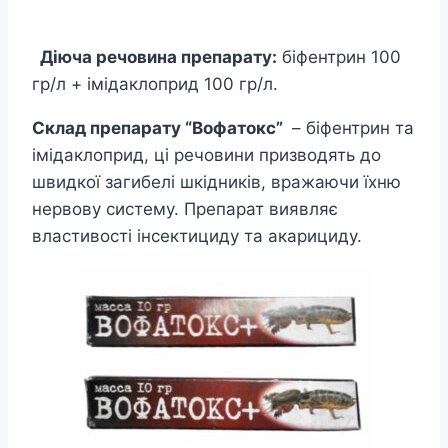
Діюча речовина препарату:
біфентрин 100
гр/л + імідаклоприд 100 гр/л.
Склад препарату “Вофатокс”
– біфентрин та
імідаклоприд, ці речовини призводять до
швидкої загибелі шкідників, вражаючи їхню
нервову систему. Препарат виявляє
властивості інсектициду та акарициду.