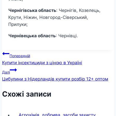
Чернігівська область
: Чернігів, Козелець,
Крути, Ніжин, Новгород-Сіверський,
Прилуки;
Чернівецька область
: Чернівці.
Навігація
Попередній
Купити інсектициди з ціною в Україні
записів
Далі
Цибулини з Нідерландів купити розбір 12+ оптом
Схожі записи
Агрохімія, добрива, засоби захисту