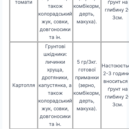
томати
ґрунт на
також
комбікорм,
глибину 2
колорадський
дерть,
3см.
жук, совки,
макуха).
довгоносики
та ін.
Грунтові
шкідники:
личинки
5 гр/3кг.
Настоюєть
хруща,
готової
2-3 години
дротяники,
приманки
вноситься
Картопля
капустянка, а
(зерно,
ґрунт на
також
комбікорм,
глибину 2
колорадський
дерть,
3см.
жук, совки,
макуха).
довгоносики
та ін.