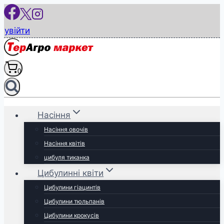
Перейти
до
увійти
вмісту
0
Насіння
Насіння овочів
Насіння квітів
цибуля тиканка
Цибулинні квіти
Цибулини гіацинтів
Цибулини тюльпанів
Цибулини крокусів