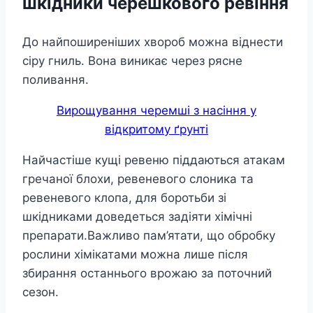
шкідники черешкового ревіння
До найпоширеніших хвороб можна віднести
сіру гниль. Вона виникає через рясне
поливання.
Вирощування черемші з насіння у
відкритому ґрунті
Найчастіше кущі ревеню піддаються атакам
гречаної блохи, ревеневого слоника та
ревеневого клопа, для боротьби зі
шкідниками доведеться задіяти хімічні
препарати.Важливо пам’ятати, що обробку
рослини хімікатами можна лише після
збирання останнього врожаю за поточний
сезон.