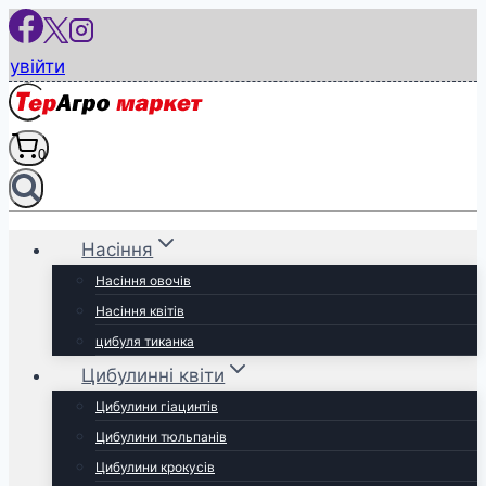
Перейти
до
увійти
вмісту
0
Насіння
Насіння овочів
Насіння квітів
цибуля тиканка
Цибулинні квіти
Цибулини гіацинтів
Цибулини тюльпанів
Цибулини крокусів