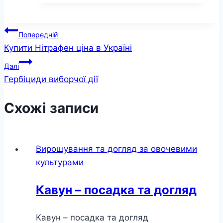
Навігація
Попередній
Купити Нітрафен ціна в Україні
записів
Далі
Гербіциди виборчої дії
Схожі записи
Вирощування та догляд за овочевими
культурами
Кавун – посадка та догляд
Кавун – посадка та догляд