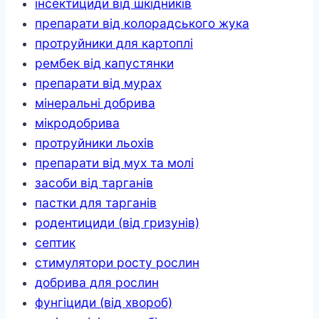
інсектициди від шкідників
препарати від колорадського жука
протруйники для картоплі
рембек від капустянки
препарати від мурах
мінеральні добрива
мікродобрива
протруйники льохів
препарати від мух та молі
засоби від тарганів
пастки для тарганів
родентициди (від гризунів)
септик
стимулятори росту рослин
добрива для рослин
фунгіциди (від хвороб)