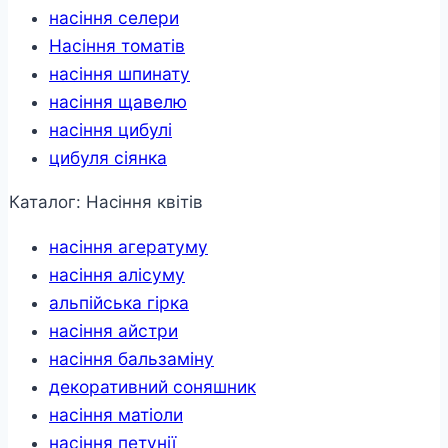
насіння селери
Насіння томатів
насіння шпинату
насіння щавелю
насіння цибулі
цибуля сіянка
Каталог: Насіння квітів
насіння агератуму
насіння алісуму
альпійська гірка
насіння айстри
насіння бальзаміну
декоративний соняшник
насіння матіоли
насіння петунії