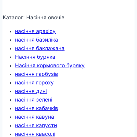
Каталог: Насіння овочів
насіння арахісу
насіння базиліка
насіння баклажана
Насіння буряка
Насіння кормового буряку
насіння гарбузів
насіння гороху
насіння дині
насіння зелені
насіння кабачків
насіння кавуна
насіння капусти
насіння квасолі