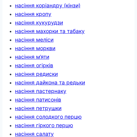
насіння коріандру (кінзи)
насіння кропу
насіння кукурудзи
насіння махорки та табаку
насіння меліси
насіння моркви
насіння м’яти
насіння огірків
насіння редиски
насіння дайкона та редьки
насіння пастернаку
насіння патисонів
насіння петрушки
насіння солодкого перцю
насіння гіркого перцю
насіння салату