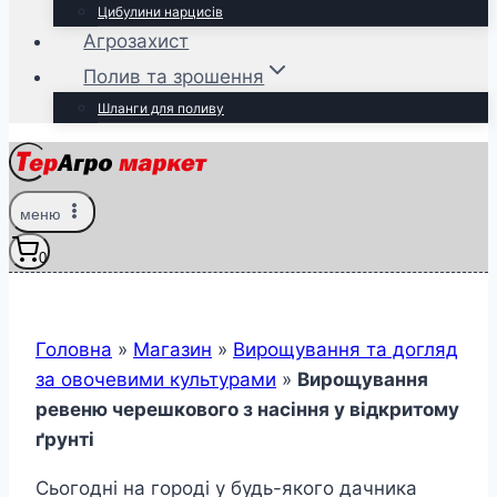
Цибулини нарцисів
Агрозахист
Полив та зрошення
Шланги для поливу
меню
0
Головна
»
Магазин
»
Вирощування та догляд
за овочевими культурами
»
Вирощування
ревеню черешкового з насіння у відкритому
ґрунті
Сьогодні на городі у будь-якого дачника