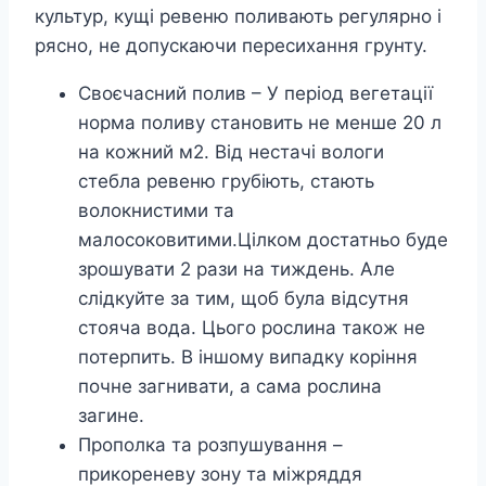
культур, кущі ревеню поливають регулярно і
рясно, не допускаючи пересихання грунту.
Своєчасний полив – У період вегетації
норма поливу становить не менше 20 л
на кожний м2. Від нестачі вологи
стебла ревеню грубіють, стають
волокнистими та
малосоковитими.
Цілком достатньо буде
зрошувати 2 рази на тиждень. Але
слідкуйте за тим, щоб була відсутня
стояча вода. Цього рослина також не
потерпить. В іншому випадку коріння
почне загнивати, а сама рослина
загине.
Прополка та розпушування –
прикореневу зону та міжряддя