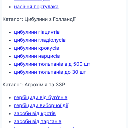
насіння портулака
Каталог: Цибулини з Голландії
цибулини гіацинтів
цибулини гладіолусів
цибулини крокусів
цибулини нарцисів
цибулини тюльпанів від 500 шт
цибулини тюльпанів до 30 шт
Каталог: Агрохімія та ЗЗР
гербіциди від бур’янів
гербіциди виборчої дії
засоби від кротів
засоби від тарганів