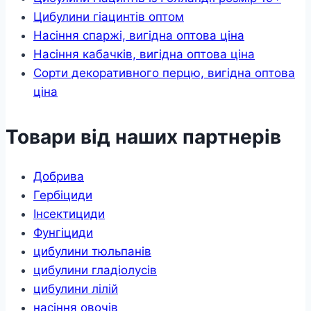
Цибулини гіацинтів оптом
Насіння спаржі, вигідна оптова ціна
Насіння кабачків, вигідна оптова ціна
Сорти декоративного перцю, вигідна оптова
ціна
Товари від наших партнерів
Добрива
Гербіциди
Інсектициди
Фунгіциди
цибулини тюльпанів
цибулини гладіолусів
цибулини лілій
насіння овочів