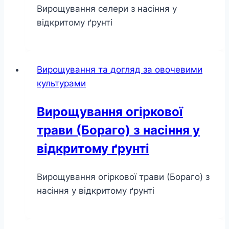
Вирощування селери з насіння у
відкритому ґрунті
Вирощування та догляд за овочевими
культурами
Вирощування огіркової
трави (Бораго) з насіння у
відкритому ґрунті
Вирощування огіркової трави (Бораго) з
насіння у відкритому ґрунті