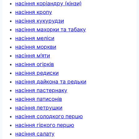
насіння коріандру (кінзи)
насіння кропу
насіння кукурудзи
насіння махорки та табаку
насіння меліси
насіння моркви
насіння м’яти
насіння огірків
насіння редиски
насіння дайкона та редьки
насіння пастернаку
насіння патисонів
насіння петрушки
насіння солодкого перцю
насіння гіркого перцю
насіння салату