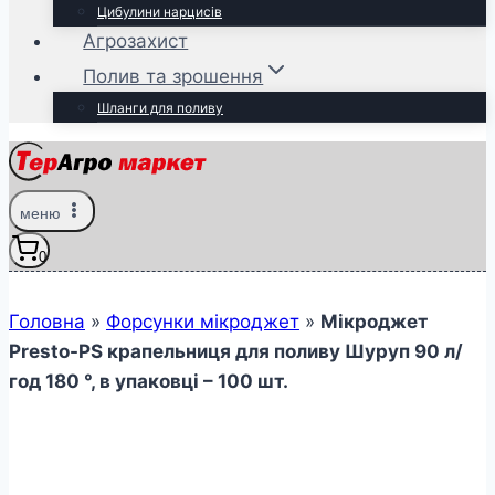
Цибулини нарцисів
Агрозахист
Полив та зрошення
Шланги для поливу
меню
0
Головна
»
Форсунки мікроджет
»
Мікроджет
Presto-PS крапельниця для поливу Шуруп 90 л/
год 180 °, в упаковці – 100 шт.