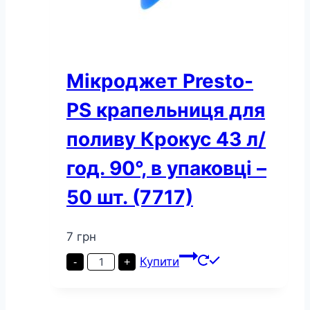
Мікроджет Presto-
PS крапельниця для
поливу Крокус 43 л/
год. 90°, в упаковці –
50 шт. (7717)
7
грн
Мікроджет
Купити
-
+
Presto-
PS
крапельниця
для