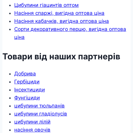
Цибулини гіацинтів оптом
Насіння спаржі, вигідна оптова ціна
Насіння кабачків, вигідна оптова ціна
Сорти декоративного перцю, вигідна оптова
ціна
Товари від наших партнерів
Добрива
Гербіциди
Інсектициди
Фунгіциди
цибулини тюльпанів
цибулини гладіолусів
цибулини лілій
насіння овочів