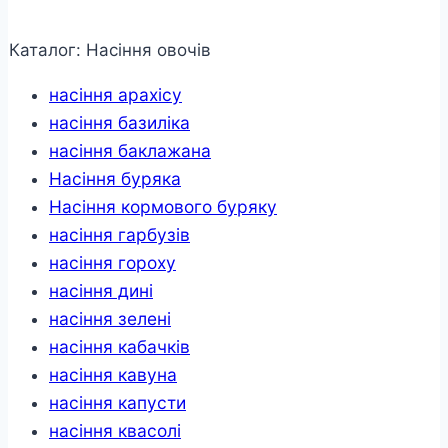
поливу
Крокус
43
Каталог: Насіння овочів
л/
год.
насіння арахісу
90°,
в
насіння базиліка
упаковці
-
насіння баклажана
50
Насіння буряка
шт.
(7717)
Насіння кормового буряку
кількість
насіння гарбузів
насіння гороху
насіння дині
насіння зелені
насіння кабачків
насіння кавуна
насіння капусти
насіння квасолі