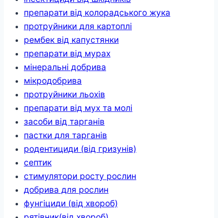
препарати від колорадського жука
протруйники для картоплі
рембек від капустянки
препарати від мурах
мінеральні добрива
мікродобрива
протруйники льохів
препарати від мух та молі
засоби від тарганів
пастки для тарганів
родентициди (від гризунів)
септик
стимулятори росту рослин
добрива для рослин
фунгіциди (від хвороб)
рятівник(від хвороб)