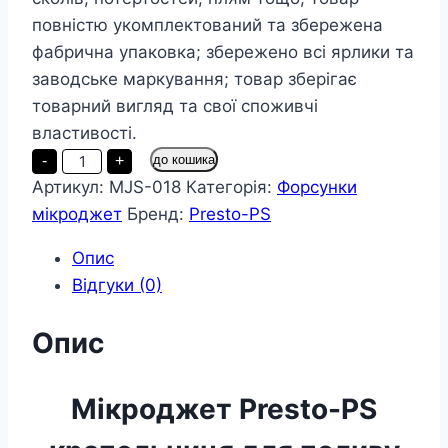
повністю укомплектований та збережена
фабрична упаковка; збережено всі ярлики та
заводське маркування; товар зберігає
товарний вигляд та свої споживчі
властивості.
Мікроджет
-
+
до кошика
Presto-
Артикул:
MJS-018
Категорія:
Форсунки
PS
крапельниця
мікроджет
Бренд:
Presto-PS
для
поливу
Шуруп
Опис
90
Відгуки (0)
л/
год
180
Опис
°,
в
упаковці
-
Мікроджет Presto-PS
100
шт.
кількість