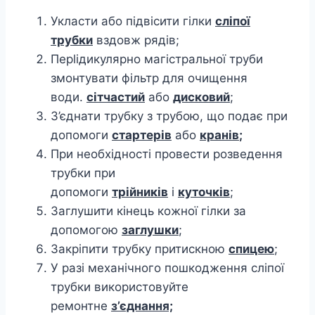
Укласти або підвісити гілки
сліпої
трубки
вздовж рядів;
Перliдикулярно магістральної труби
змонтувати фільтр для очищення
води.
сітчастий
або
дисковий
;
З’єднати трубку з трубою, що подає при
допомоги
стартерів
або
кранів
;
При необхідності провести розведення
трубки при
допомоги
трійників
і
куточків
;
Заглушити кінець кожної гілки за
допомогою
заглушки
;
Закріпити трубку притискною
спицею
;
У разі механічного пошкодження сліпої
трубки використовуйте
ремонтне
з’єднання;