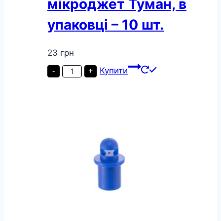
мікроджет Туман, в
упаковці – 10 шт.
23
грн
Крапельниця
Купити
-
+
для
поливу
Presto-
PS
мікроджет
Туман,
в
упаковці
–
10
шт.
кількість