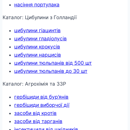
насіння портулака
Каталог: Цибулини з Голландії
цибулини гіацинтів
цибулини гладіолусів
цибулини крокусів
цибулини нарцисів
цибулини тюльпанів від 500 шт
цибулини тюльпанів до 30 шт
Каталог: Агрохімія та ЗЗР
гербіциди від бур’янів
гербіциди виборчої дії
засоби від кротів
засоби від тарганів
інсектициди від шкідників