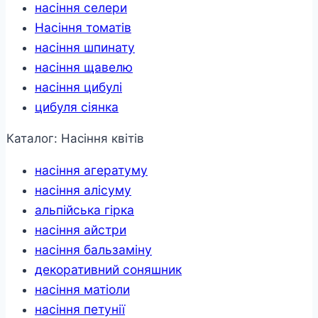
насіння селери
Насіння томатів
насіння шпинату
насіння щавелю
насіння цибулі
цибуля сіянка
Каталог: Насіння квітів
насіння агератуму
насіння алісуму
альпійська гірка
насіння айстри
насіння бальзаміну
декоративний соняшник
насіння матіоли
насіння петунії