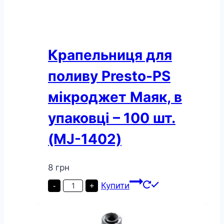
Крапельниця для
поливу Presto-PS
мікроджет Маяк, в
упаковці – 100 шт.
(MJ-1402)
8
грн
Крапельниця
Купити
-
+
для
поливу
Presto-
PS