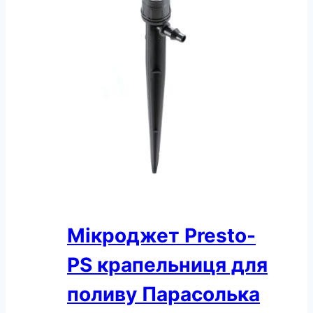
мікроджет
Маяк,
в
упаковці
–
100
шт.
(MJ-
1402)
кількість
Мікроджет Presto-
PS крапельниця для
поливу Парасолька