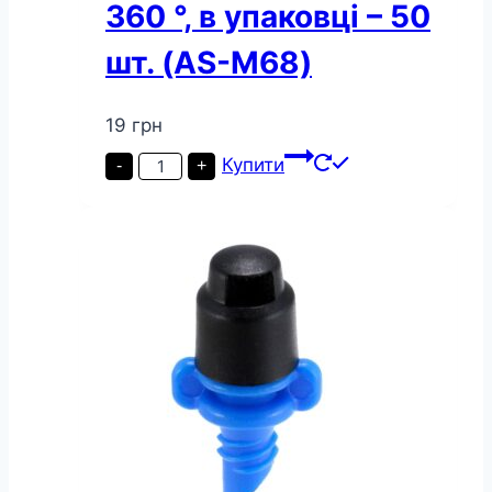
360 °, в упаковці – 50
шт. (AS-M68)
19
грн
Мікроджет
Купити
-
+
Presto-
PS
крапельниця
для
поливу
Парасолька
360
°,
в
упаковці
-
50
шт.
(AS-
M68)
кількість