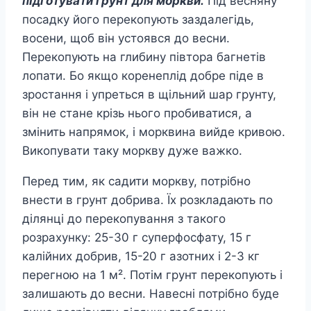
підготувати грунт для моркви.
Під весняну
посадку його перекопують заздалегідь,
восени, щоб він устоявся до весни.
Перекопують на глибину півтора багнетів
лопати. Бо якщо коренеплід добре піде в
зростання і упреться в щільний шар грунту,
він не стане крізь нього пробиватися, а
змінить напрямок, і морквина вийде кривою.
Викопувати таку моркву дуже важко.
Перед тим, як садити моркву, потрібно
внести в грунт добрива. Їх розкладають по
ділянці до перекопування з такого
розрахунку: 25-30 г суперфосфату, 15 г
калійних добрив, 15-20 г азотних і 2-3 кг
перегною на 1 м². Потім грунт перекопують і
залишають до весни. Навесні потрібно буде