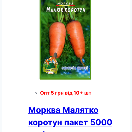
грамів
кількість
Опт
5
грн
від 10+ шт
Морква Малятко
коротун пакет 5000