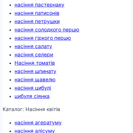
насіння пастернаку
насіння патисонів
насіння петрушки
насіння солодкого перцю
насіння гіркого перцю
насіння салату
насіння селери
Насіння томатів
насіння шпинату
насіння щавелю
насіння цибулі
цибуля сіянка
Каталог: Насіння квітів
насіння агератуму
насіння алісуму