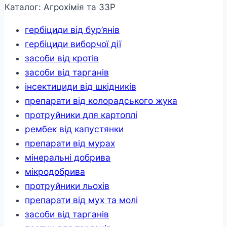
Каталог: Агрохімія та ЗЗР
гербіциди від бур’янів
гербіциди виборчої дії
засоби від кротів
засоби від тарганів
інсектициди від шкідників
препарати від колорадського жука
протруйники для картоплі
рембек від капустянки
препарати від мурах
мінеральні добрива
мікродобрива
протруйники льохів
препарати від мух та молі
засоби від тарганів