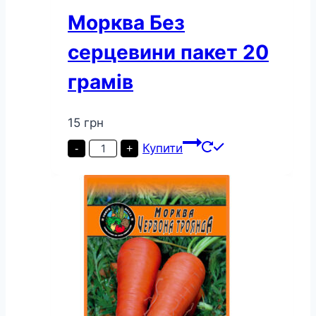
Морква Без
серцевини пакет 20
грамів
15
грн
Морква
Купити
-
+
Без
серцевини
пакет
20
грамів
кількість