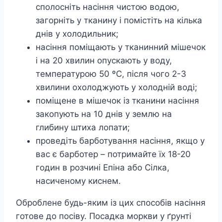
сполосніть насіння чистою водою,
загорніть у тканину і помістіть на кілька
днів у холодильник;
насіння поміщають у тканинний мішечок
і на 20 хвилин опускають у воду,
температурою 50 ºC, після чого 2-3
хвилини охолоджують у холодній воді;
поміщене в мішечок із тканини насіння
закопують на 10 днів у землю на
глибину штиха лопати;
проведіть барботування насіння, якщо у
вас є барботер – потримайте їх 18-20
годин в розчині Епіна або Сілка,
насиченому киснем.
Оброблене будь-яким із цих способів насіння
готове до посіву. Посадка моркви у ґрунті