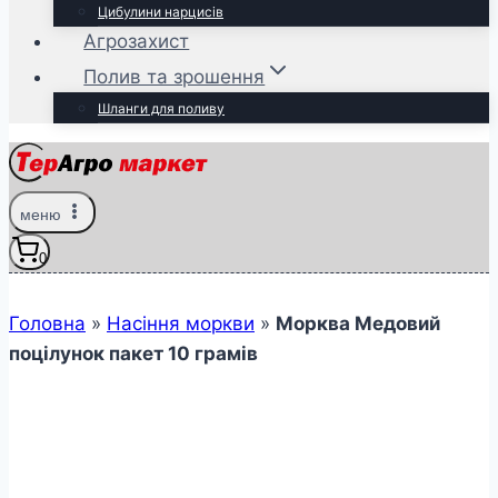
Цибулини нарцисів
Агрозахист
Полив та зрошення
Шланги для поливу
меню
0
Головна
»
Насіння моркви
»
Морква Медовий
поцілунок пакет 10 грамів