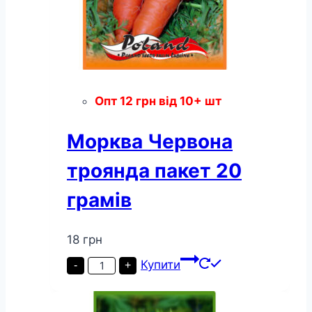
Опт
12
грн
від 10+ шт
Морква Червона
троянда пакет 20
грамів
18
грн
Морква
Купити
-
+
Червона
троянда
пакет
20