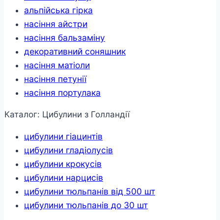
альпійська гірка
насіння айстри
насіння бальзаміну
декоративний соняшник
насіння матіоли
насіння петунії
насіння портулака
Каталог: Цибулини з Голландії
цибулини гіацинтів
цибулини гладіолусів
цибулини крокусів
цибулини нарцисів
цибулини тюльпанів від 500 шт
цибулини тюльпанів до 30 шт