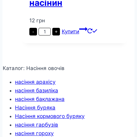
насінин
12
грн
Морква
Купити
-
+
Малятко
коротун
пакет
5000
насінин
кількість
Каталог: Насіння овочів
насіння арахісу
насіння базиліка
насіння баклажана
Насіння буряка
Насіння кормового буряку
насіння гарбузів
насіння гороху