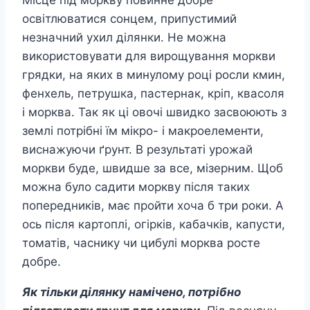
Місце під моркву повинне добре
освітлюватися сонцем, припустимий
незначний ухил ділянки. Не можна
використовувати для вирощування моркви
грядки, на яких в минулому році росли кмин,
фенхель, петрушка, пастернак, кріп, квасоля
і морква. Так як ці овочі швидко засвоюють з
землі потрібні їм мікро- і макроелементи,
виснажуючи ґрунт. В результаті урожай
моркви буде, швидше за все, мізерним. Щоб
можна було садити моркву після таких
попередників, має пройти хоча б три роки. А
ось після картоплі, огірків, кабачків, капусти,
томатів, часнику чи цибулі морква росте
добре.
Як тільки ділянку намічено, потрібно