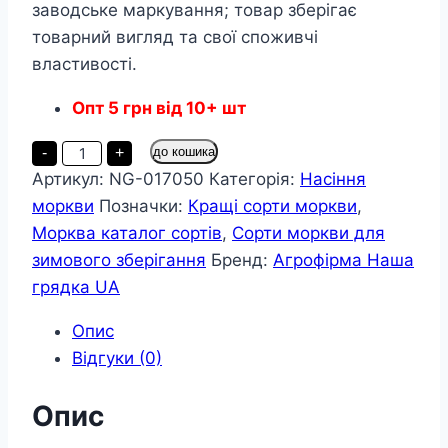
заводське маркування; товар зберігає
товарний вигляд та свої споживчі
властивості.
Опт
5
грн
від 10+ шт
Морква
-
+
до кошика
Медовий
Артикул:
NG-017050
Категорія:
Насіння
поцілунок
пакет
моркви
Позначки:
Кращі сорти моркви
,
10
грамів
Морква каталог сортів
,
Сорти моркви для
кількість
зимового зберігання
Бренд:
Агрофірма Наша
грядка UA
Опис
Відгуки (0)
Опис