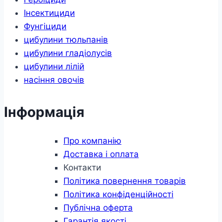
Інсектициди
Фунгіциди
цибулини тюльпанів
цибулини гладіолусів
цибулини лілій
насіння овочів
Інформація
Про компанію
Доставка і оплата
Контакти
Політика повернення товарів
Політика конфіденційності
Публічна оферта
Гарантія якості