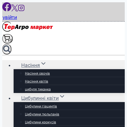
Перейти
до
увійти
вмісту
0
Насіння
Насіння овочів
Насіння квітів
цибуля тиканка
Цибулинні квіти
Цибулини гіацинтів
Цибулини тюльпанів
Цибулини крокусів