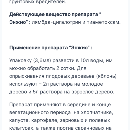
грунтовых вредителей.
Действующее вещество препарата ”
Энжио” :
лямбда-цигалотрин и тиаметоксам.
Применение препарата “Энжио” :
Упаковку (3,6мл) развести в 10л воды, им
можно обработать 2 сотки. Для
опрыскивания плодовых деревьев (яблонь)
используют – 2л раствора на молодое
дерево и 5л раствора на взрослое дерево.
Препарат применяют в середине и конце
вегетационного периода на хлопчатнике,
капусте, картофеле, зерновых и полевых
культурах, а также против саранчовых на