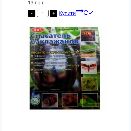
13
грн
Інсектицид
Купити
-
+
Інта
Ц-
М
8
г
кількість