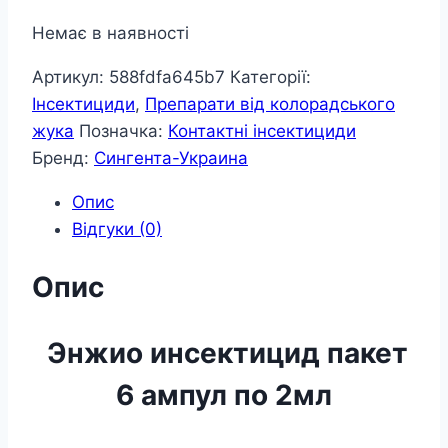
Немає в наявності
Артикул:
588fdfa645b7
Категорії:
Інсектициди
,
Препарати від колорадського
жука
Позначка:
Контактні інсектициди
Бренд:
Сингента-Украина
Опис
Відгуки (0)
Опис
Энжио инсектицид пакет
6 ампул по 2мл