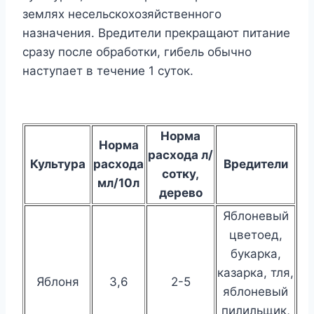
землях несельскохозяйственного
назначения. Вредители прекращают питание
сразу после обработки, гибель обычно
наступает в течение 1 суток.
Норма
Норма
расхода л/
Культура
расхода
Вредители
сотку,
мл/10л
дерево
Яблоневый
цветоед,
букарка,
казарка, тля,
Яблоня
3,6
2-5
яблоневый
пилильщик,