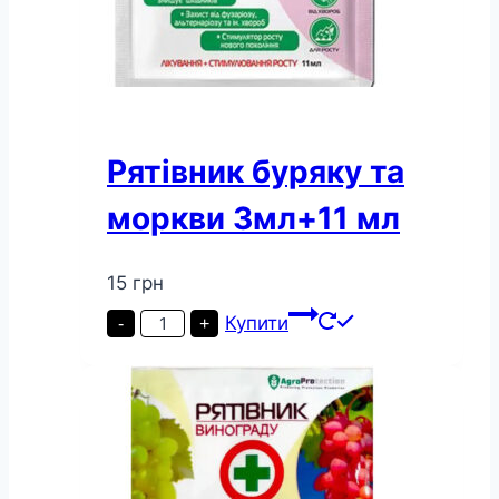
Рятівник буряку та
моркви 3мл+11 мл
15
грн
Рятівник
Купити
-
+
буряку
та
моркви
3мл+11
мл
кількість