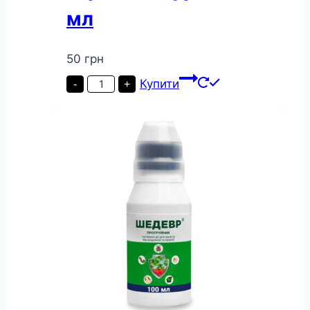
мл
50
грн
Гербіцид
Купити
-
+
Буран
100
мл
кількість