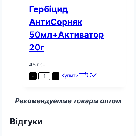
Гербіцид
АнтиСорняк
50мл+Активатор
20г
45
грн
Гербіцид
Купити
-
+
АнтиСорняк
50мл+Активатор
20г
кількість
Рекомендуемые товары оптом
Відгуки