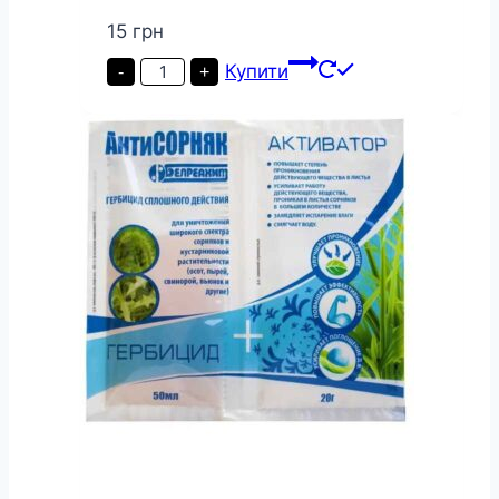
15
грн
Рембек
Купити
-
+
(Rembek)
220
г
кількість