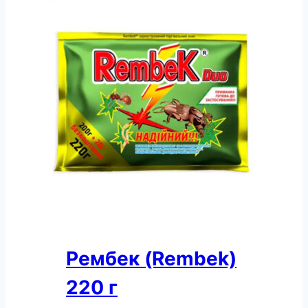
пакет
20
насінин
кількість
Рембек (Rembek)
220 г