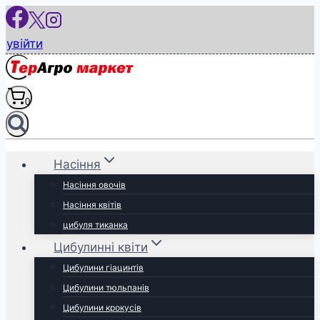
Перейти
до
увійти
вмісту
0
Насіння
Насіння овочів
Насіння квітів
цибуля тиканка
Цибулинні квіти
Цибулини гіацинтів
Цибулини тюльпанів
Цибулини крокусів