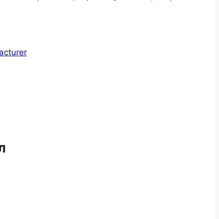
acturer
л