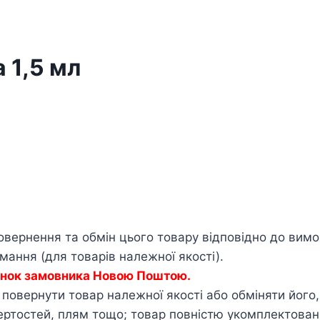
 1,5 мл
овернення та обмін цього товару відповідно до вим
ання (для товарів належної якості).
хунок замовника Новою Поштою.
овернути товар належної якості або обміняти його, я
тертостей, плям тощо; товар повністю укомплектова