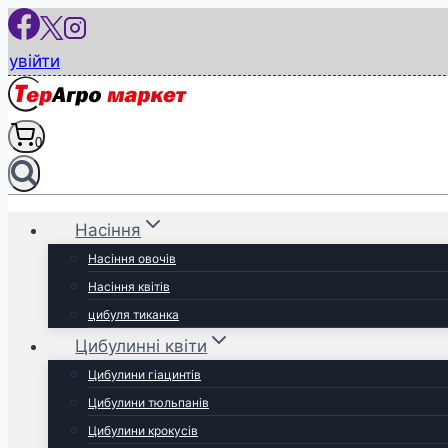
Перейти
до
увійти
вмісту
0
Насіння
Насіння овочів
Насіння квітів
цибуля тиканка
Цибулинні квіти
Цибулини гіацинтів
Цибулини тюльпанів
Цибулини крокусів