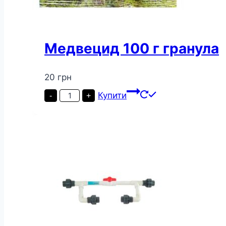
Медвецид 100 г гранула
20
грн
Медвецид
Купити
-
+
100
г
гранула
кількість