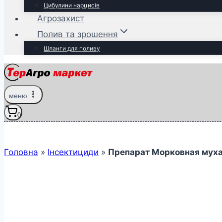
Цибулини нарцисів
Агрозахист
Полив та зрошення
Шланги для поливу
меню
0
Головна
»
Інсектициди
»
Препарат Морковная муха 