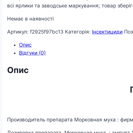
всі ярлики та заводське маркування; товар зберіг
Немає в наявності
Артикул:
f2925f97bc13
Категорія:
Інсектициди
Поз
Опис
Відгуки (0)
Опис
Производитель препарата Морковная муха : фирм
Дозировка препарата Морковная муха : ампула 