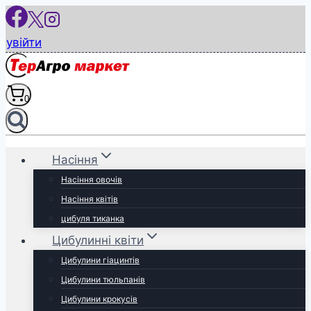
Перейти
до
увійти
вмісту
0
Насіння
Насіння овочів
Насіння квітів
цибуля тиканка
Цибулинні квіти
Цибулини гіацинтів
Цибулини тюльпанів
Цибулини крокусів