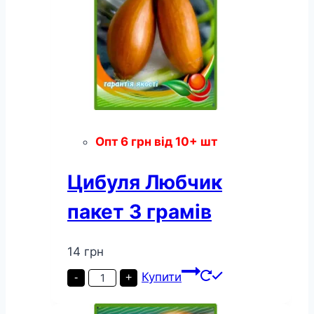
Опт
6
грн
від 10+ шт
Цибуля Любчик
пакет 3 грамів
14
грн
Цибуля
Купити
-
+
Любчик
пакет
3