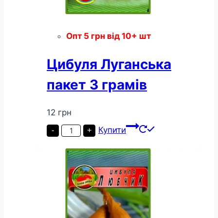
Опт
5
грн
від 10+ шт
Цибуля Луганська
пакет 3 грамів
12
грн
Цибуля
Купити
-
+
Луганська
пакет
3
грамів
кількість