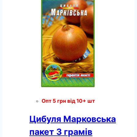
грамів
кількість
Опт
5
грн
від 10+ шт
Цибуля Марковська
пакет 3 грамів