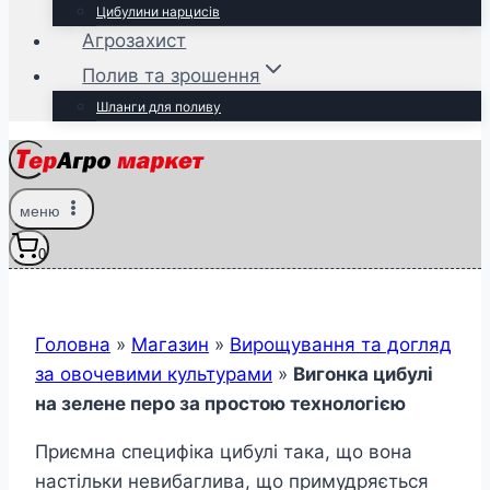
Цибулини нарцисів
Агрозахист
Полив та зрошення
Шланги для поливу
меню
0
Головна
»
Магазин
»
Вирощування та догляд
за овочевими культурами
»
Вигонка цибулі
на зелене перо за простою технологією
Приємна специфіка цибулі така, що вона
настільки невибаглива, що примудряється