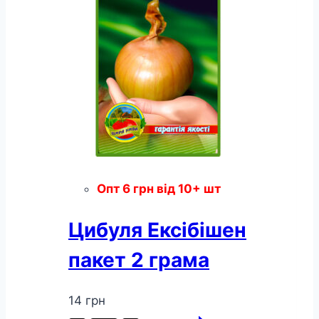
Опт
6
грн
від 10+ шт
Цибуля Ексібішен
пакет 2 грама
14
грн