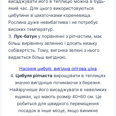
висаджувати його в теплицю можна в будь-
який час. Для цього використовуються
цибулини зі шматочками кореневища.
Рослина дуже невибаглива і не потребує
високих температур.
3.
Лук-батун
у порівнянні з ріпчастим, має
більш вирівняну зеленню і досить низьку
собівартість. Тому, вигонка зелені з нього
видається більш вигідною.
Насіння цибулі, вигідна оптова ціна
4.
Цибуля ріпчаста
вирощувати в теплицях
значно вигідніше починаючи з березня.
Найзручніше його висаджувати в невеликих
ящиках, що мають розмір 40*60 см. Це
робиться для швидкого переміщення
посадок в інше місце, якщо виникне