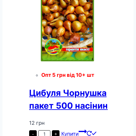
Опт
5
грн
від 10+ шт
Цибуля Чорнушка
пакет 500 насінин
12
грн
Цибуля
Купити
-
+