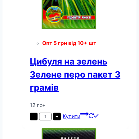
Опт
5
грн
від 10+ шт
Цибуля на зелень
Зелене перо пакет 3
грамів
12
грн
Цибуля
Купити
-
+
на
зелень
Зелене
перо