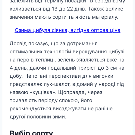
залежить від терміну посадки і в середньому
коливається від 13 до 22 днів. Також велике
значення мають сорти та якість матеріалу.
Озима цибуля сіянка, вигідна оптова ціна
Досвід показує, що за дотримання
оптимальних технологій вирощування цибулі
на перо в теплиці, зелень з’являється вже на
4 день, даючи подальший приріст до 3 см на
добу. Непогані перспективи для вигонки
представляє лук-шалот, відомий у народі під
назвою «кущівка». Щоправда, через
тривалість періоду спокою, його
рекомендується висаджувати не раніше
другої половини зими.
Вибір сорту