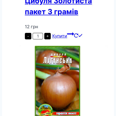
Цибуля Золотиста
пакет 3 грамів
12
грн
Цибуля
Купити
-
+
Золотиста
пакет
3
грамів
кількість