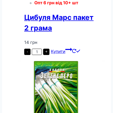
Опт
6
грн
від 10+ шт
Цибуля Марс пакет
2 грама
14
грн
Цибуля
Купити
-
+
Марс
пакет
2
грама
кількість