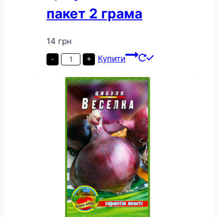
пакет 2 грама
14
грн
Цибуля
Купити
-
+
Ялтинська
пакет
2
грама
кількість