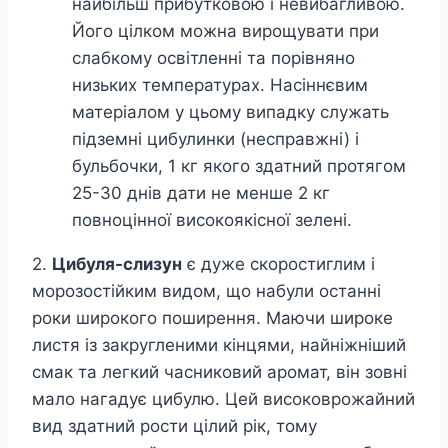
найбільш прибутковою і невибагливою.
Його цілком можна вирощувати при
слабкому освітленні та порівняно
низьких температурах. Насіннєвим
матеріалом у цьому випадку служать
підземні цибулинки (несправжні) і
бульбочки, 1 кг якого здатний протягом
25-30 днів дати не менше 2 кг
повноцінної високоякісної зелені.
2.
Цибуля-слизун
є дуже скоростиглим і
морозостійким видом, що набули останні
роки широкого поширення. Маючи широке
листя із закругленими кінцями, найніжніший
смак та легкий часниковий аромат, він зовні
мало нагадує цибулю. Цей високоврожайний
вид здатний рости цілий рік, тому