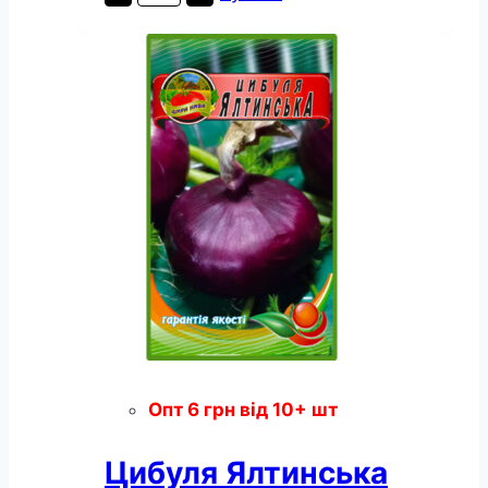
Чорнушка
пакет
500
насінин
кількість
Опт
6
грн
від 10+ шт
Цибуля Ялтинська