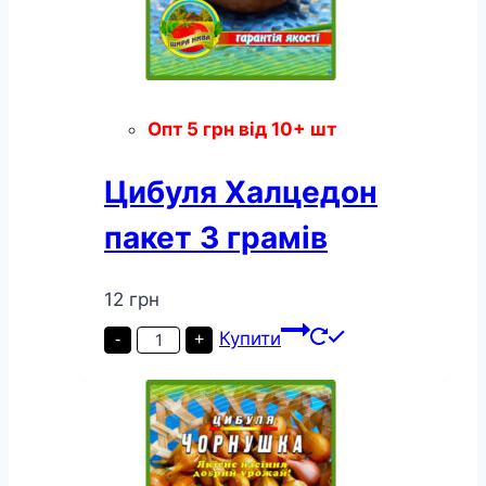
Опт
5
грн
від 10+ шт
Цибуля Халцедон
пакет 3 грамів
12
грн
Цибуля
Купити
-
+
Халцедон
пакет
3
грамів
кількість