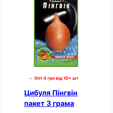
пакет
3
грамів
кількість
Опт
4
грн
від 10+ шт
Цибуля Пінгвін
пакет 3 грама