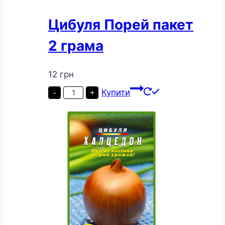
Цибуля Порей пакет
2 грама
12
грн
Цибуля
Купити
-
+
Порей
пакет
2
грама
кількість