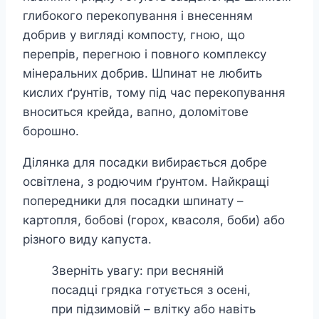
глибокого перекопування і внесенням
добрив у вигляді компосту, гною, що
перепрів, перегною і повного комплексу
мінеральних добрив. Шпинат не любить
кислих ґрунтів, тому під час перекопування
вноситься крейда, вапно, доломітове
борошно.
Ділянка для посадки вибирається добре
освітлена, з родючим ґрунтом. Найкращі
попередники для посадки шпинату –
картопля, бобові (горох, квасоля, боби) або
різного виду капуста.
Зверніть увагу: при весняній
посадці грядка готується з осені,
при підзимовій – влітку або навіть