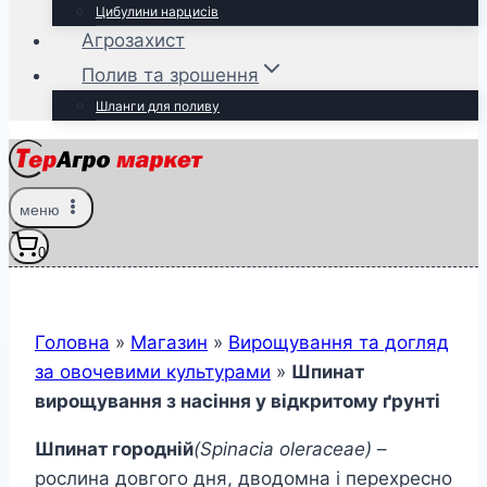
Цибулини нарцисів
Агрозахист
Полив та зрошення
Шланги для поливу
меню
0
Головна
»
Магазин
»
Вирощування та догляд
за овочевими культурами
»
Шпинат
вирощування з насіння у відкритому ґрунті
Шпинат городній
(S
pinacia
oleraceae)
–
рослина довгого дня, дводомна і перехресно