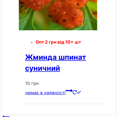
Опт
2
грн
від 10+ шт
Жминда шпинат
суничний
10
грн
немає в наявності