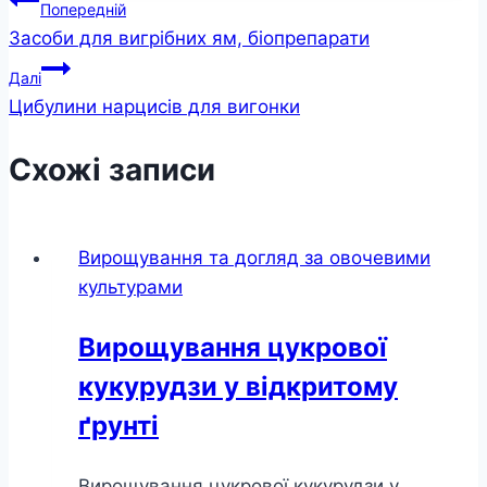
Навігація
Попередній
Засоби для вигрібних ям, біопрепарати
записів
Далі
Цибулини нарцисів для вигонки
Схожі записи
Вирощування та догляд за овочевими
культурами
Вирощування цукрової
кукурудзи у відкритому
ґрунті
Вирощування цукрової кукурудзи у