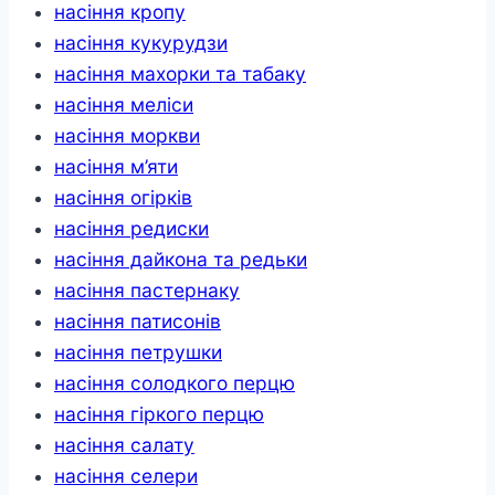
насіння кропу
насіння кукурудзи
насіння махорки та табаку
насіння меліси
насіння моркви
насіння м’яти
насіння огірків
насіння редиски
насіння дайкона та редьки
насіння пастернаку
насіння патисонів
насіння петрушки
насіння солодкого перцю
насіння гіркого перцю
насіння салату
насіння селери