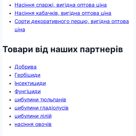
Насіння спаржі, вигідна оптова ціна
Насіння кабачків, вигідна оптова ціна
Сорти декоративного перцю, вигідна оптова
ціна
Товари від наших партнерів
Добрива
Гербіциди
Інсектициди
Фунгіциди
цибулини тюльпанів
цибулини гладіолусів
цибулини лілій
насіння овочів