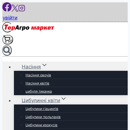
Перейти
до
увійти
вмісту
0
Насіння
Насіння овочів
Насіння квітів
цибуля тиканка
Цибулинні квіти
Цибулини гіацинтів
Цибулини тюльпанів
Цибулини крокусів