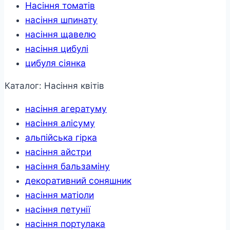
Насіння томатів
насіння шпинату
насіння щавелю
насіння цибулі
цибуля сіянка
Каталог: Насіння квітів
насіння агератуму
насіння алісуму
альпійська гірка
насіння айстри
насіння бальзаміну
декоративний соняшник
насіння матіоли
насіння петунії
насіння портулака