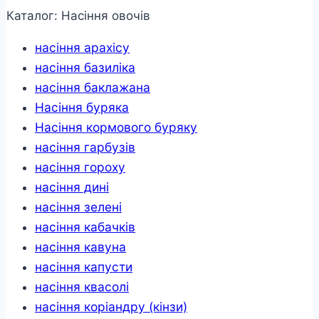
Каталог: Насіння овочів
насіння арахісу
насіння базиліка
насіння баклажана
Насіння буряка
Насіння кормового буряку
насіння гарбузів
насіння гороху
насіння дині
насіння зелені
насіння кабачків
насіння кавуна
насіння капусти
насіння квасолі
насіння коріандру (кінзи)