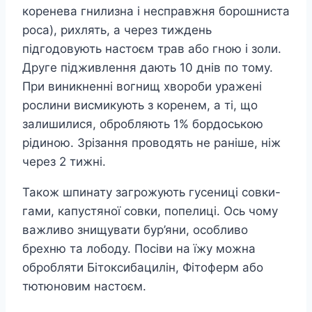
коренева гнилизна і несправжня борошниста
роса), рихлять, а через тиждень
підгодовують настоєм трав або гною і золи.
Друге підживлення дають 10 днів по тому.
При виникненні вогнищ хвороби уражені
рослини висмикують з коренем, а ті, що
залишилися, обробляють 1% бордоською
рідиною. Зрізання проводять не раніше, ніж
через 2 тижні.
Також шпинату загрожують гусениці совки-
гами, капустяної совки, попелиці. Ось чому
важливо знищувати бур’яни, особливо
брехню та лободу. Посіви на їжу можна
обробляти Бітоксибацилін, Фітоферм або
тютюновим настоєм.