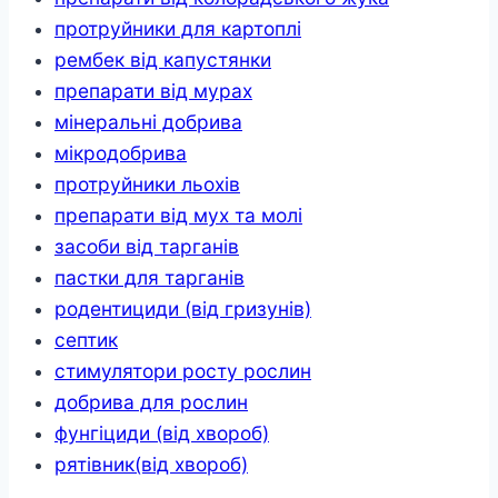
протруйники для картоплі
рембек від капустянки
препарати від мурах
мінеральні добрива
мікродобрива
протруйники льохів
препарати від мух та молі
засоби від тарганів
пастки для тарганів
родентициди (від гризунів)
септик
стимулятори росту рослин
добрива для рослин
фунгіциди (від хвороб)
рятівник(від хвороб)