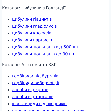
Каталог: Цибулини з Голландії
цибулини гіацинтів
цибулини гладіолусів
цибулини крокусів
цибулини нарцисів
цибулини тюльпанів від 500 шт
цибулини тюльпанів до 30 шт
Каталог: Агрохімія та ЗЗР
гербіциди від бур’янів
гербіциди виборчої дії
засоби від кротів
засоби від тарганів
інсектициди від шкідників
препарати від колорадського жука