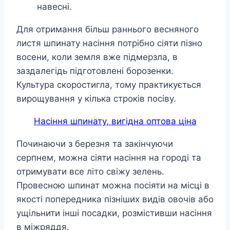
навесні.
Для отримання більш раннього весняного
листя шпинату насіння потрібно сіяти пізно
восени, коли земля вже підмерзла, в
заздалегідь підготовлені борозенки.
Культура скоростигла, тому практикується
вирощування у кілька строків посіву.
Насіння шпинату, вигідна оптова ціна
Починаючи з березня та закінчуючи
серпнем, можна сіяти насіння на городі та
отримувати все літо свіжу зелень.
Провесною шпинат можна посіяти на місці в
якості попередника пізніших видів овочів або
ущільнити інші посадки, розмістивши насіння
в міжряддя.